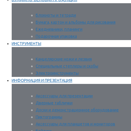
Блокноты и тетради
Бумага, картон и альбомы для рисования
Ежедневники, планинги
Подарочная упаковка
ИНСТРУМЕНТЫ
Канцелярские ножи и лезвия
Специальные степлеры и скобы
Электроинструменты
ИНФОРМАЦИЯ И ПРЕЗЕНТАЦИЯ
Аксессуары для презентации
Дверные таблички
Доски и демонстрационное оборудование
Пиктограммы
Аксессуары для планшетов и мониторов