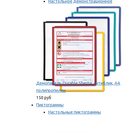
Настольное демонстрационное
оборудование
Мы рекомендуем
Демопанель Durable Sherpa, антиблик, А4,
полипропилен
150 руб
Пиктограммы
Настольные пиктограммы
Самоклеящиеся пиктограммы
Мы рекомендуем