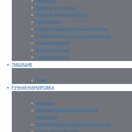
Кейтеринг
Корзины для мусора
Корзины и баки для мусора
Пепельницы
Покупательские корзины и тележки
Стойки под зонт и трость в прихожую
Хранение ключей
Ящики для денег
Офисная мебель
ПИШУЩИЕ
Ручки
РУЧНАЯ МАРКИРОВКА
Маркеры
Промышленные и специальные
карандаши
Промышленные и специальные мелки
Спреи, аэрозоли, лаки