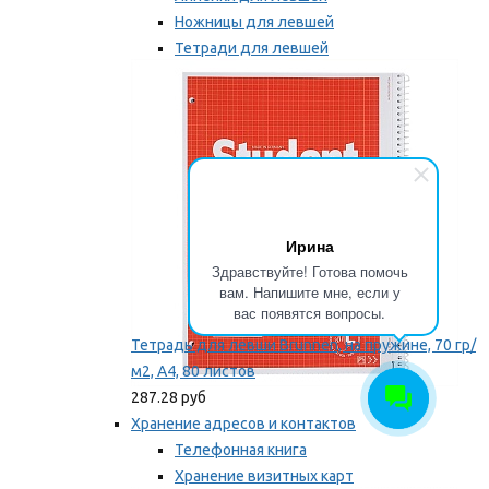
Ножницы для левшей
Тетради для левшей
Точилки для левшей
Мы рекомендуем
Ирина
Здравствуйте! Готова помочь
вам. Напишите мне, если у
вас появятся вопросы.
Тетрадь для левши Brunnen, на пружине, 70 гр/
м2, А4, 80 листов
287.28 руб
Хранение адресов и контактов
Телефонная книга
Хранение визитных карт