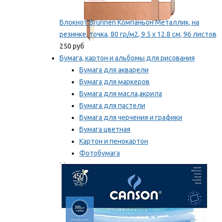
Блокнот Brunnen Компаньон Металлик, на
резинке, точка, 80 гр/м2, 9.5 х 12.8 см, 96 листов
250 руб
Бумага, картон и альбомы для рисования
Бумага для акварели
Бумага для маркеров
Бумага для масла,акрила
Бумага для пастели
Бумага для черчения и графики
Бумага цветная
Картон и пенокартон
Фотобумага
Мы рекомендуем