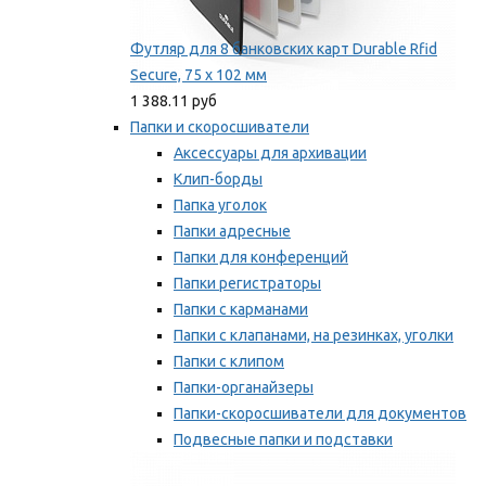
Футляр для 8 банковских карт Durable Rfid
Secure, 75 х 102 мм
1 388.11 руб
Папки и скоросшиватели
Аксессуары для архивации
Клип-борды
Папка уголок
Папки адресные
Папки для конференций
Папки регистраторы
Папки с карманами
Папки с клапанами, на резинках, уголки
Папки с клипом
Папки-органайзеры
Папки-скоросшиватели для документов
Подвесные папки и подставки
Скрепкошины и обложки