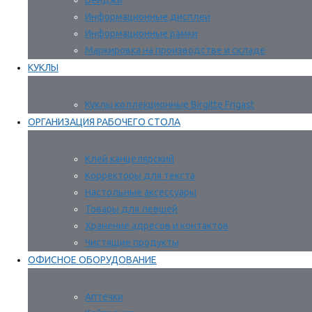
Бейджи
Информационные дисплеи
Информационные рамки
Маркировка на производстве и складе
КУКЛЫ
Куклы коллекционные Birgitte Frigast
ОРГАНИЗАЦИЯ РАБОЧЕГО СТОЛА
Клей канцелярский
Корректоры для текста
Настольные аксессуары
Товары для левшей
Хранение адресов и контактов
Чистящие продукты
ОФИСНОЕ ОБОРУДОВАНИЕ
Аптечки