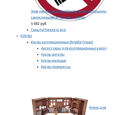
Знак напольный Durable Курение запрещено,
самоклеящийся, 430 мм х 0.4 мм
5 082 руб
Скрыть
Показать все
КУКЛЫ
Куклы коллекционные Birgitte Frigast
Аксессуары для коллекционных кукол
Куклы ангелы
Куклы малыши
Куклы принцессы
Куклы эльфы, гномы и феи
Мы рекомендуем
Кухня для