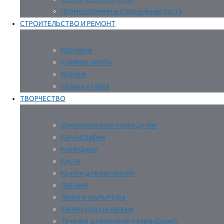
Промышленная и специальная паста
СТРОИТЕЛЬСТВО И РЕМОНТ
Изоляция
Клейкие ленты
Крепеж
Сварка и пайка
ТВОРЧЕСТВО
Декорирование и рукоделие
Каллиграфия
Карандаши
Кисти
Краски для рисования
Ластики
Лепка и скульптура
Мелки для рисования
Точилки для мелков и карандашей