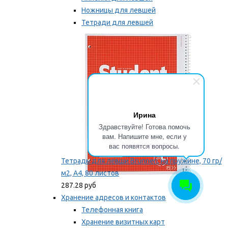
Ножницы для левшей
Тетради для левшей
Точилки для левшей
Мы рекомендуем
Ирина
Здравствуйте! Готова помочь
вам. Напишите мне, если у
вас появятся вопросы.
Тетрадь для левши Brunnen, на пружине, 70 гр/
м2, А4, 80 листов
287.28 руб
Хранение адресов и контактов
Телефонная книга
Хранение визитных карт