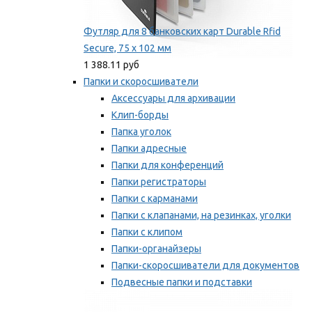
Футляр для 8 банковских карт Durable Rfid
Secure, 75 х 102 мм
1 388.11 руб
Папки и скоросшиватели
Аксессуары для архивации
Клип-борды
Папка уголок
Папки адресные
Папки для конференций
Папки регистраторы
Папки с карманами
Папки с клапанами, на резинках, уголки
Папки с клипом
Папки-органайзеры
Папки-скоросшиватели для документов
Подвесные папки и подставки
Скрепкошины и обложки