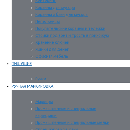
Кейтеринг
Корзины для мусора
Корзины и баки для мусора
Пепельницы
Покупательские корзины и тележки
Стойки под зонт и трость в прихожую
Хранение ключей
Ящики для денег
Офисная мебель
ПИШУЩИЕ
Ручки
РУЧНАЯ МАРКИРОВКА
Маркеры
Промышленные и специальные
карандаши
Промышленные и специальные мелки
Спреи, аэрозоли, лаки