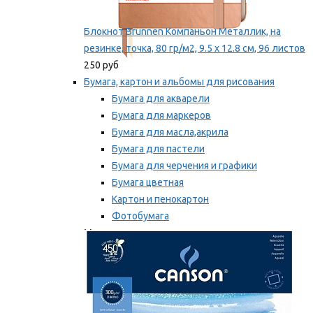
Блокнот Brunnen Компаньон Металлик, на
резинке, точка, 80 гр/м2, 9.5 х 12.8 см, 96 листов
250 руб
Бумага, картон и альбомы для рисования
Бумага для акварели
Бумага для маркеров
Бумага для масла,акрила
Бумага для пастели
Бумага для черчения и графики
Бумага цветная
Картон и пенокартон
Фотобумага
Мы рекомендуем