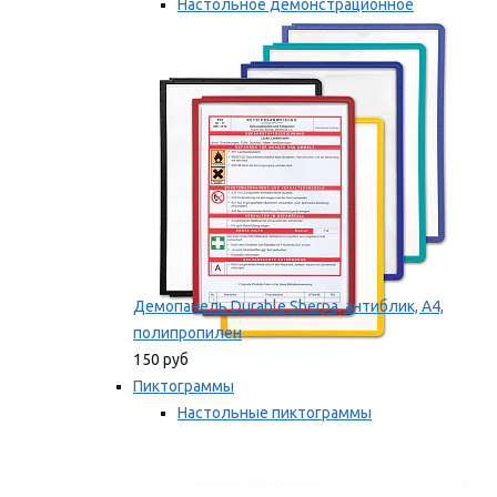
Настольное демонстрационное
оборудование
Мы рекомендуем
Демопанель Durable Sherpa, антиблик, А4,
полипропилен
150 руб
Пиктограммы
Настольные пиктограммы
Самоклеящиеся пиктограммы
Мы рекомендуем