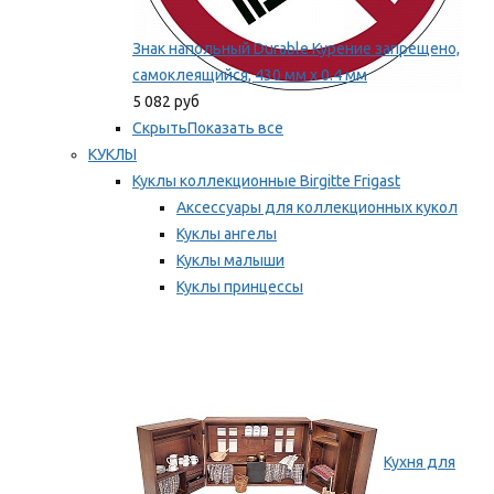
Знак напольный Durable Курение запрещено,
самоклеящийся, 430 мм х 0.4 мм
5 082 руб
Скрыть
Показать все
КУКЛЫ
Куклы коллекционные Birgitte Frigast
Аксессуары для коллекционных кукол
Куклы ангелы
Куклы малыши
Куклы принцессы
Куклы эльфы, гномы и феи
Мы рекомендуем
Кухня для