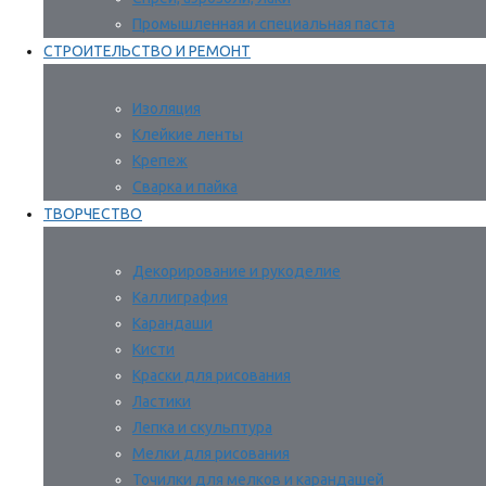
Промышленная и специальная паста
СТРОИТЕЛЬСТВО И РЕМОНТ
Изоляция
Клейкие ленты
Крепеж
Сварка и пайка
ТВОРЧЕСТВО
Декорирование и рукоделие
Каллиграфия
Карандаши
Кисти
Краски для рисования
Ластики
Лепка и скульптура
Мелки для рисования
Точилки для мелков и карандашей