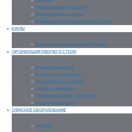
Бейджи
Информационные дисплеи
Информационные рамки
Маркировка на производстве и складе
КУКЛЫ
Куклы коллекционные Birgitte Frigast
ОРГАНИЗАЦИЯ РАБОЧЕГО СТОЛА
Клей канцелярский
Корректоры для текста
Настольные аксессуары
Товары для левшей
Хранение адресов и контактов
Чистящие продукты
ОФИСНОЕ ОБОРУДОВАНИЕ
Аптечки