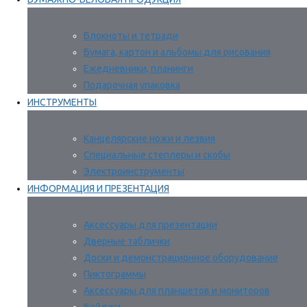
Блокноты и тетради
Бумага, картон и альбомы для рисования
Ежедневники, планинги
Подарочная упаковка
ИНСТРУМЕНТЫ
Канцелярские ножи и лезвия
Специальные степлеры и скобы
Электроинструменты
ИНФОРМАЦИЯ И ПРЕЗЕНТАЦИЯ
Аксессуары для презентации
Дверные таблички
Доски и демонстрационное оборудование
Пиктограммы
Аксессуары для планшетов и мониторов