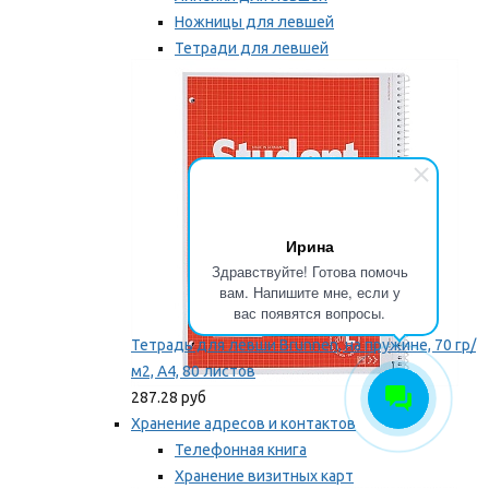
Ножницы для левшей
Тетради для левшей
Точилки для левшей
Мы рекомендуем
Ирина
Здравствуйте! Готова помочь
вам. Напишите мне, если у
вас появятся вопросы.
Тетрадь для левши Brunnen, на пружине, 70 гр/
м2, А4, 80 листов
287.28 руб
Хранение адресов и контактов
Телефонная книга
Хранение визитных карт