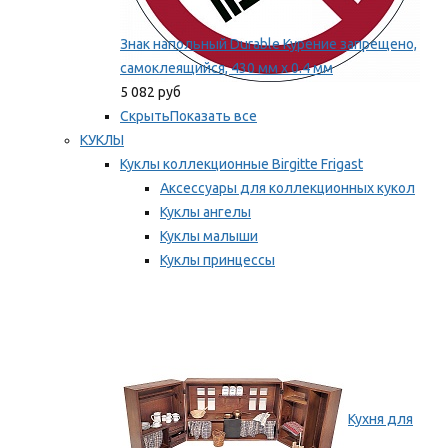
Знак напольный Durable Курение запрещено,
самоклеящийся, 430 мм х 0.4 мм
5 082 руб
Скрыть
Показать все
КУКЛЫ
Куклы коллекционные Birgitte Frigast
Аксессуары для коллекционных кукол
Куклы ангелы
Куклы малыши
Куклы принцессы
Куклы эльфы, гномы и феи
Мы рекомендуем
Кухня для