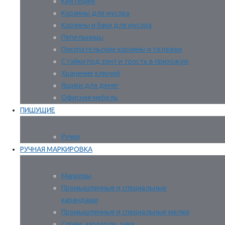
Кейтеринг
Корзины для мусора
Корзины и баки для мусора
Пепельницы
Покупательские корзины и тележки
Стойки под зонт и трость в прихожую
Хранение ключей
Ящики для денег
Офисная мебель
ПИШУЩИЕ
Ручки
РУЧНАЯ МАРКИРОВКА
Маркеры
Промышленные и специальные
карандаши
Промышленные и специальные мелки
Спреи, аэрозоли, лаки