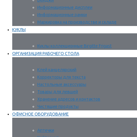
Бейджи
Информационные дисплеи
Информационные рамки
Маркировка на производстве и складе
КУКЛЫ
Куклы коллекционные Birgitte Frigast
ОРГАНИЗАЦИЯ РАБОЧЕГО СТОЛА
Клей канцелярский
Корректоры для текста
Настольные аксессуары
Товары для левшей
Хранение адресов и контактов
Чистящие продукты
ОФИСНОЕ ОБОРУДОВАНИЕ
Аптечки