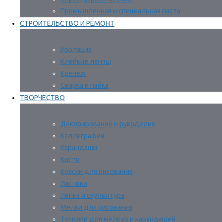
Промышленная и специальная паста
СТРОИТЕЛЬСТВО И РЕМОНТ
Изоляция
Клейкие ленты
Крепеж
Сварка и пайка
ТВОРЧЕСТВО
Декорирование и рукоделие
Каллиграфия
Карандаши
Кисти
Краски для рисования
Ластики
Лепка и скульптура
Мелки для рисования
Точилки для мелков и карандашей