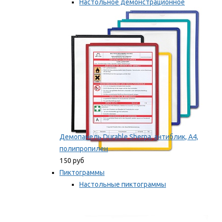
Настольное демонстрационное
оборудование
Мы рекомендуем
Демопанель Durable Sherpa, антиблик, А4,
полипропилен
150 руб
Пиктограммы
Настольные пиктограммы
Самоклеящиеся пиктограммы
Мы рекомендуем