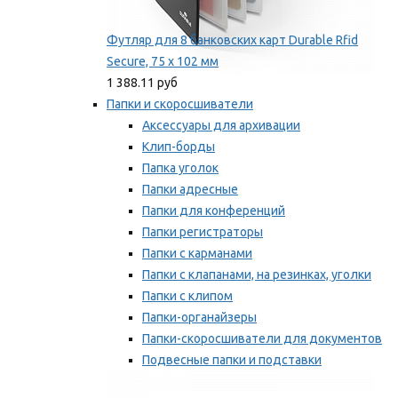
Футляр для 8 банковских карт Durable Rfid
Secure, 75 х 102 мм
1 388.11 руб
Папки и скоросшиватели
Аксессуары для архивации
Клип-борды
Папка уголок
Папки адресные
Папки для конференций
Папки регистраторы
Папки с карманами
Папки с клапанами, на резинках, уголки
Папки с клипом
Папки-органайзеры
Папки-скоросшиватели для документов
Подвесные папки и подставки
Скрепкошины и обложки