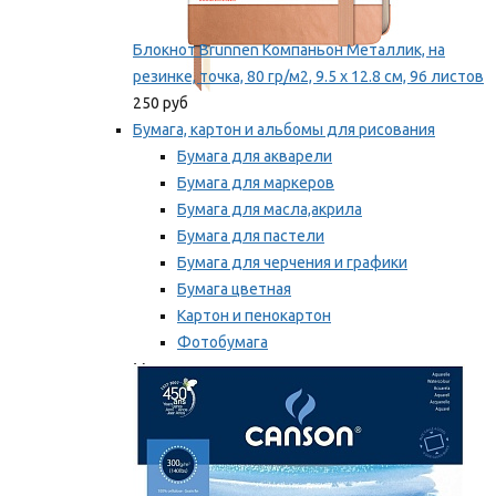
Блокнот Brunnen Компаньон Металлик, на
резинке, точка, 80 гр/м2, 9.5 х 12.8 см, 96 листов
250 руб
Бумага, картон и альбомы для рисования
Бумага для акварели
Бумага для маркеров
Бумага для масла,акрила
Бумага для пастели
Бумага для черчения и графики
Бумага цветная
Картон и пенокартон
Фотобумага
Мы рекомендуем