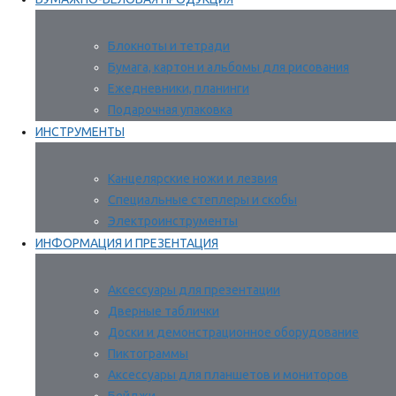
Блокноты и тетради
Бумага, картон и альбомы для рисования
Ежедневники, планинги
Подарочная упаковка
ИНСТРУМЕНТЫ
Канцелярские ножи и лезвия
Специальные степлеры и скобы
Электроинструменты
ИНФОРМАЦИЯ И ПРЕЗЕНТАЦИЯ
Аксессуары для презентации
Дверные таблички
Доски и демонстрационное оборудование
Пиктограммы
Аксессуары для планшетов и мониторов