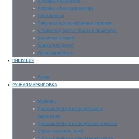
Корзины для мусора
Корзины и баки для мусора
Пепельницы
Покупательские корзины и тележки
Стойки под зонт и трость в прихожую
Хранение ключей
Ящики для денег
Офисная мебель
ПИШУЩИЕ
Ручки
РУЧНАЯ МАРКИРОВКА
Маркеры
Промышленные и специальные
карандаши
Промышленные и специальные мелки
Спреи, аэрозоли, лаки
Промышленная и специальная паста