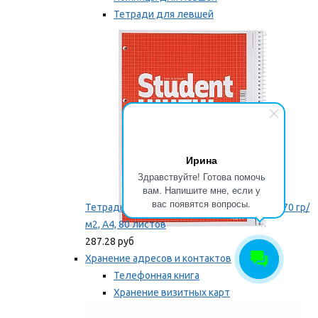
Тетради для левшей
Точилки для левшей
Мы рекомендуем
Ирина
Здравствуйте! Готова помочь
вам. Напишите мне, если у
вас появятся вопросы.
Тетрадь для левши Brunnen, на пружине, 70 гр/
м2, А4, 80 листов
287.28 руб
Хранение адресов и контактов
Телефонная книга
Хранение визитных карт
Карточки для картотек