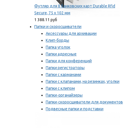
Футляр для 8 банковских карт Durable Rfid
Secure, 75 х 102 мм
1 388.11 руб
Папки и скоросшиватели
Аксессуары для архивации
Клип-борды
Папка уголок
Папки адресные
Папки для конференций
Папки регистраторы
Папки с карманами
Папки с клапанами, на резинках, уголки
Папки с клипом
Папки-органайзеры
Папки-скоросшиватели для документов
Подвесные папки и подставки
Скрепкошины и обложки
Мы рекомендуем