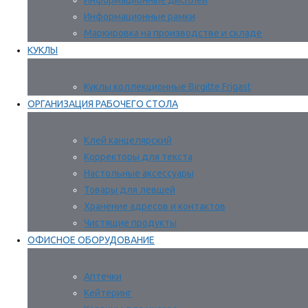
Информационные дисплеи
Информационные рамки
Маркировка на производстве и складе
КУКЛЫ
Куклы коллекционные Birgitte Frigast
ОРГАНИЗАЦИЯ РАБОЧЕГО СТОЛА
Клей канцелярский
Корректоры для текста
Настольные аксессуары
Товары для левшей
Хранение адресов и контактов
Чистящие продукты
ОФИСНОЕ ОБОРУДОВАНИЕ
Аптечки
Кейтеринг