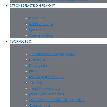
СТРОИТЕЛЬСТВО И РЕМОНТ
Изоляция
Клейкие ленты
Крепеж
Сварка и пайка
ТВОРЧЕСТВО
Декорирование и рукоделие
Каллиграфия
Карандаши
Кисти
Краски для рисования
Ластики
Лепка и скульптура
Мелки для рисования
Точилки для мелков и карандашей
Фломастеры