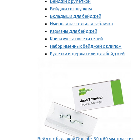
Бейджи с рулеткой
Бейджи со шнурком
Вкладыши для бейджей
Именная настольная табличка
Карманы для бейджей
Книги учета посетителей
Набор именных бейджей с клипом
Рулетки и держатели для бейджей
Самоклеящиеся бейджи
Мы рекомендуем
Бейдж с булавкой Durable, 30 х 60 мм, пластик