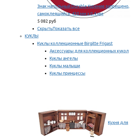
Знак напольный Durable Курение запрещено,
самоклеящийся, 430 мм х 0.4 мм
5 082 руб
Скрыть
Показать все
КУКЛЫ
Куклы коллекционные Birgitte Frigast
Аксессуары для коллекционных кукол
Куклы ангелы
Куклы малыши
Куклы принцессы
Куклы эльфы, гномы и феи
Мы рекомендуем
Кухня для