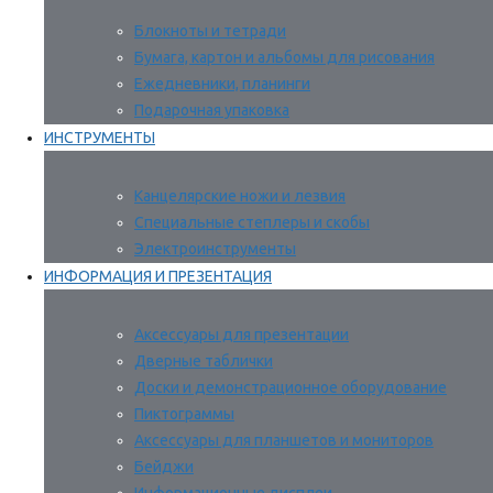
Блокноты и тетради
Бумага, картон и альбомы для рисования
Ежедневники, планинги
Подарочная упаковка
ИНСТРУМЕНТЫ
Канцелярские ножи и лезвия
Специальные степлеры и скобы
Электроинструменты
ИНФОРМАЦИЯ И ПРЕЗЕНТАЦИЯ
Аксессуары для презентации
Дверные таблички
Доски и демонстрационное оборудование
Пиктограммы
Аксессуары для планшетов и мониторов
Бейджи