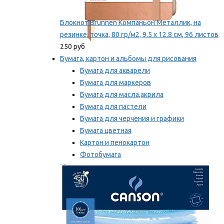
Блокнот Brunnen Компаньон Металлик, на
резинке, точка, 80 гр/м2, 9.5 х 12.8 см, 96 листов
250 руб
Бумага, картон и альбомы для рисования
Бумага для акварели
Бумага для маркеров
Бумага для масла,акрила
Бумага для пастели
Бумага для черчения и графики
Бумага цветная
Картон и пенокартон
Фотобумага
Мы рекомендуем