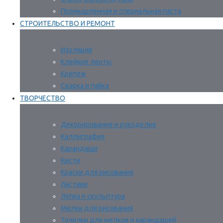
Промышленная и специальная паста
СТРОИТЕЛЬСТВО И РЕМОНТ
Изоляция
Клейкие ленты
Крепеж
Сварка и пайка
ТВОРЧЕСТВО
Декорирование и рукоделие
Каллиграфия
Карандаши
Кисти
Краски для рисования
Ластики
Лепка и скульптура
Мелки для рисования
Точилки для мелков и карандашей