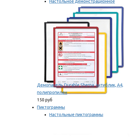
Настольное демонстрационное
оборудование
Мы рекомендуем
Демопанель Durable Sherpa, антиблик, А4,
полипропилен
150 руб
Пиктограммы
Настольные пиктограммы
Самоклеящиеся пиктограммы
Мы рекомендуем