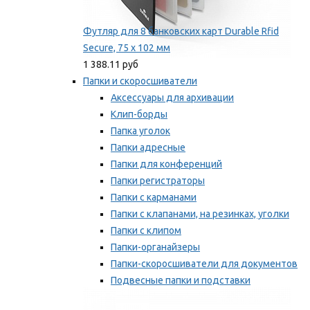
Футляр для 8 банковских карт Durable Rfid
Secure, 75 х 102 мм
1 388.11 руб
Папки и скоросшиватели
Аксессуары для архивации
Клип-борды
Папка уголок
Папки адресные
Папки для конференций
Папки регистраторы
Папки с карманами
Папки с клапанами, на резинках, уголки
Папки с клипом
Папки-органайзеры
Папки-скоросшиватели для документов
Подвесные папки и подставки
Скрепкошины и обложки