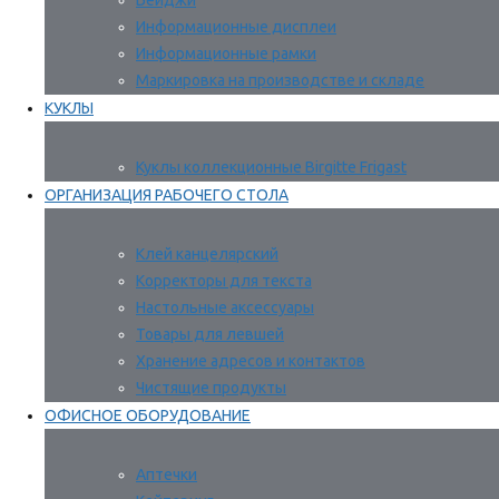
Бейджи
Информационные дисплеи
Информационные рамки
Маркировка на производстве и складе
КУКЛЫ
Куклы коллекционные Birgitte Frigast
ОРГАНИЗАЦИЯ РАБОЧЕГО СТОЛА
Клей канцелярский
Корректоры для текста
Настольные аксессуары
Товары для левшей
Хранение адресов и контактов
Чистящие продукты
ОФИСНОЕ ОБОРУДОВАНИЕ
Аптечки