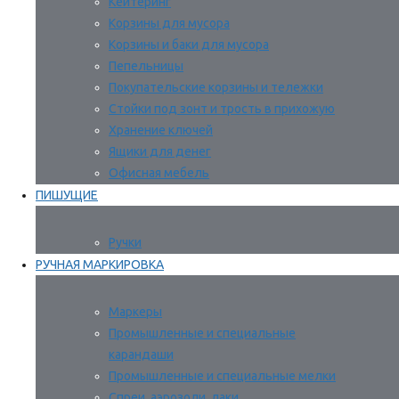
Кейтеринг
Корзины для мусора
Корзины и баки для мусора
Пепельницы
Покупательские корзины и тележки
Стойки под зонт и трость в прихожую
Хранение ключей
Ящики для денег
Офисная мебель
ПИШУЩИЕ
Ручки
РУЧНАЯ МАРКИРОВКА
Маркеры
Промышленные и специальные
карандаши
Промышленные и специальные мелки
Спреи, аэрозоли, лаки