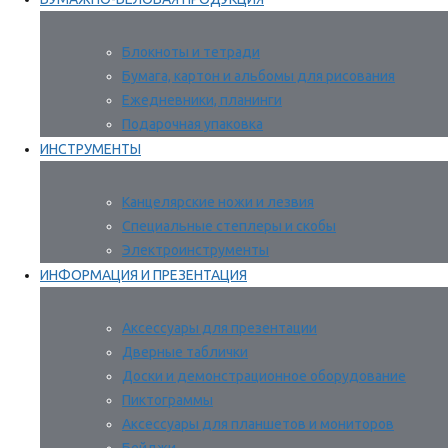
Блокноты и тетради
Бумага, картон и альбомы для рисования
Ежедневники, планинги
Подарочная упаковка
ИНСТРУМЕНТЫ
Канцелярские ножи и лезвия
Специальные степлеры и скобы
Электроинструменты
ИНФОРМАЦИЯ И ПРЕЗЕНТАЦИЯ
Аксессуары для презентации
Дверные таблички
Доски и демонстрационное оборудование
Пиктограммы
Аксессуары для планшетов и мониторов