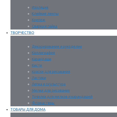
Изоляция
Клейкие ленты
Крепеж
Сварка и пайка
ТВОРЧЕСТВО
Декорирование и рукоделие
Каллиграфия
Карандаши
Кисти
Краски для рисования
Ластики
Лепка и скульптура
Мелки для рисования
Точилки для мелков и карандашей
Фломастеры
ТОВАРЫ ДЛЯ ДОМА