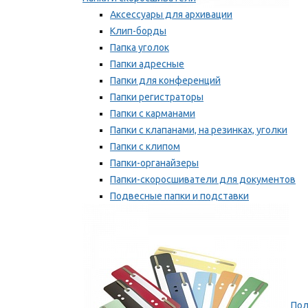
Аксессуары для архивации
Клип-борды
Папка уголок
Папки адресные
Папки для конференций
Папки регистраторы
Папки с карманами
Папки с клапанами, на резинках, уголки
Папки с клипом
Папки-органайзеры
Папки-скоросшиватели для документов
Подвесные папки и подставки
Скрепкошины и обложки
Мы рекомендуем
Пол