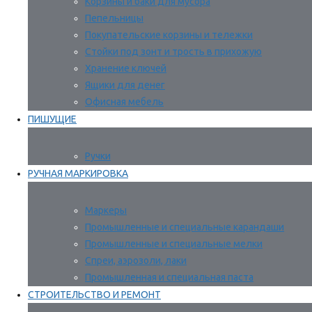
Корзины и баки для мусора
Пепельницы
Покупательские корзины и тележки
Стойки под зонт и трость в прихожую
Хранение ключей
Ящики для денег
Офисная мебель
ПИШУЩИЕ
Ручки
РУЧНАЯ МАРКИРОВКА
Маркеры
Промышленные и специальные карандаши
Промышленные и специальные мелки
Спреи, аэрозоли, лаки
Промышленная и специальная паста
СТРОИТЕЛЬСТВО И РЕМОНТ