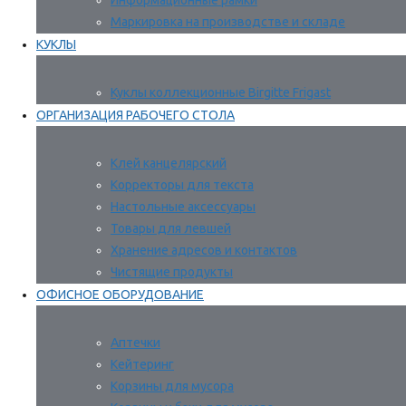
Информационные рамки
Маркировка на производстве и складе
КУКЛЫ
Куклы коллекционные Birgitte Frigast
ОРГАНИЗАЦИЯ РАБОЧЕГО СТОЛА
Клей канцелярский
Корректоры для текста
Настольные аксессуары
Товары для левшей
Хранение адресов и контактов
Чистящие продукты
ОФИСНОЕ ОБОРУДОВАНИЕ
Аптечки
Кейтеринг
Корзины для мусора