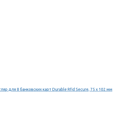
ляр для 8 банковских карт Durable Rfid Secure, 75 х 102 мм