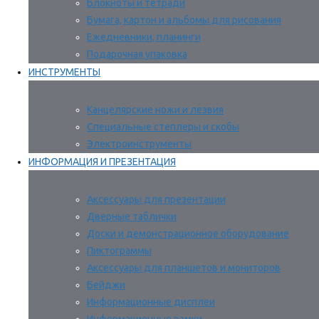
Блокноты и тетради
Бумага, картон и альбомы для рисования
Ежедневники, планинги
Подарочная упаковка
ИНСТРУМЕНТЫ
Канцелярские ножи и лезвия
Специальные степлеры и скобы
Электроинструменты
ИНФОРМАЦИЯ И ПРЕЗЕНТАЦИЯ
Аксессуары для презентации
Дверные таблички
Доски и демонстрационное оборудование
Пиктограммы
Аксессуары для планшетов и мониторов
Бейджи
Информационные дисплеи