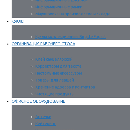
Информационные дисплеи
Информационные рамки
Маркировка на производстве и складе
КУКЛЫ
Куклы коллекционные Birgitte Frigast
ОРГАНИЗАЦИЯ РАБОЧЕГО СТОЛА
Клей канцелярский
Корректоры для текста
Настольные аксессуары
Товары для левшей
Хранение адресов и контактов
Чистящие продукты
ОФИСНОЕ ОБОРУДОВАНИЕ
Аптечки
Кейтеринг