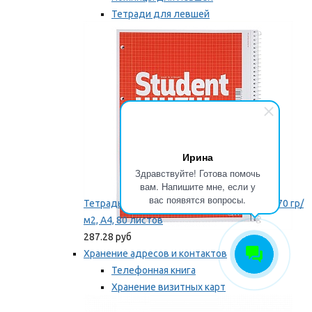
Тетради для левшей
Точилки для левшей
Мы рекомендуем
Ирина
Здравствуйте! Готова помочь
вам. Напишите мне, если у
вас появятся вопросы.
Тетрадь для левши Brunnen, на пружине, 70 гр/
м2, А4, 80 листов
287.28 руб
Хранение адресов и контактов
Телефонная книга
Хранение визитных карт
Карточки для картотек