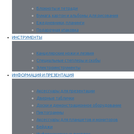
Блокноты и тетради
Бумага, картон и альбомы для рисования
Ежедневники, планинги
Подарочная упаковка
ИНСТРУМЕНТЫ
Канцелярские ножи и лезвия
Специальные степлеры и скобы
Электроинструменты
ИНФОРМАЦИЯ И ПРЕЗЕНТАЦИЯ
Аксессуары для презентации
Дверные таблички
Доски и демонстрационное оборудование
Пиктограммы
Аксессуары для планшетов и мониторов
Бейджи