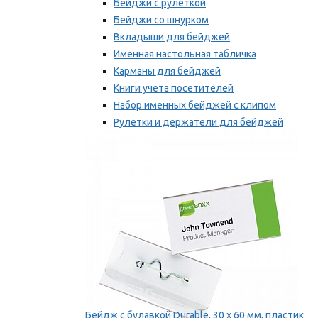
Бейджи с рулеткой
Бейджи со шнурком
Вкладыши для бейджей
Именная настольная табличка
Карманы для бейджей
Книги учета посетителей
Набор именных бейджей с клипом
Рулетки и держатели для бейджей
Самоклеящиеся бейджи
Мы рекомендуем
Бейдж с булавкой Durable, 30 х 60 мм, пластик