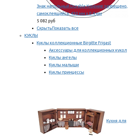
Знак напольный Durable Курение запрещено,
самоклеящийся, 430 мм х 0.4 мм
5 082 руб
Скрыть
Показать все
КУКЛЫ
Куклы коллекционные Birgitte Frigast
Аксессуары для коллекционных кукол
Куклы ангелы
Куклы малыши
Куклы принцессы
Куклы эльфы, гномы и феи
Мы рекомендуем
Кухня для