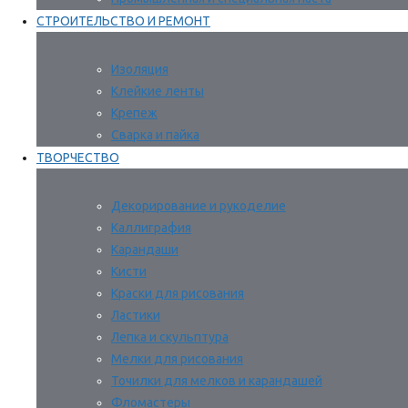
СТРОИТЕЛЬСТВО И РЕМОНТ
Изоляция
Клейкие ленты
Крепеж
Сварка и пайка
ТВОРЧЕСТВО
Декорирование и рукоделие
Каллиграфия
Карандаши
Кисти
Краски для рисования
Ластики
Лепка и скульптура
Мелки для рисования
Точилки для мелков и карандашей
Фломастеры