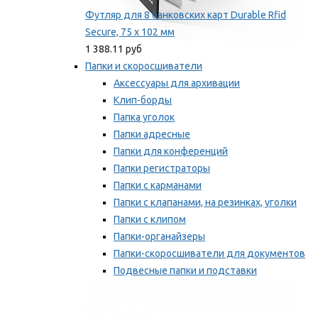
Футляр для 8 банковских карт Durable Rfid
Secure, 75 х 102 мм
1 388.11 руб
Папки и скоросшиватели
Аксессуары для архивации
Клип-борды
Папка уголок
Папки адресные
Папки для конференций
Папки регистраторы
Папки с карманами
Папки с клапанами, на резинках, уголки
Папки с клипом
Папки-органайзеры
Папки-скоросшиватели для документов
Подвесные папки и подставки
Скрепкошины и обложки
Мы рекомендуем