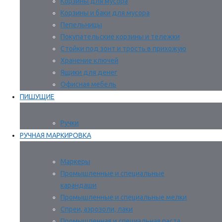
Корзины для мусора
Корзины и баки для мусора
Пепельницы
Покупательские корзины и тележки
Стойки под зонт и трость в прихожую
Хранение ключей
Ящики для денег
Офисная мебель
ПИШУЩИЕ
Ручки
РУЧНАЯ МАРКИРОВКА
Маркеры
Промышленные и специальные
карандаши
Промышленные и специальные мелки
Спреи, аэрозоли, лаки
Промышленная и специальная паста