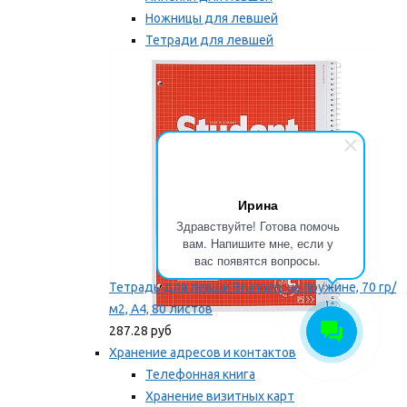
Ножницы для левшей
Тетради для левшей
Точилки для левшей
Мы рекомендуем
Ирина
Здравствуйте! Готова помочь
вам. Напишите мне, если у
вас появятся вопросы.
Тетрадь для левши Brunnen, на пружине, 70 гр/
м2, А4, 80 листов
287.28 руб
Хранение адресов и контактов
Телефонная книга
Хранение визитных карт