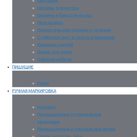
Кейтеринг
Корзины для мусора
Корзины и баки для мусора
Пепельницы
Покупательские корзины и тележки
Стойки под зонт и трость в прихожую
Хранение ключей
Ящики для денег
Офисная мебель
ПИШУЩИЕ
Ручки
РУЧНАЯ МАРКИРОВКА
Маркеры
Промышленные и специальные
карандаши
Промышленные и специальные мелки
Спреи, аэрозоли, лаки