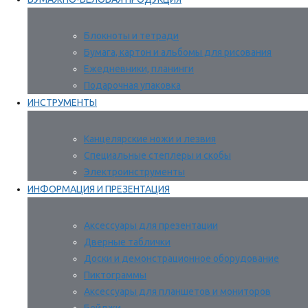
Блокноты и тетради
Бумага, картон и альбомы для рисования
Ежедневники, планинги
Подарочная упаковка
ИНСТРУМЕНТЫ
Канцелярские ножи и лезвия
Специальные степлеры и скобы
Электроинструменты
ИНФОРМАЦИЯ И ПРЕЗЕНТАЦИЯ
Аксессуары для презентации
Дверные таблички
Доски и демонстрационное оборудование
Пиктограммы
Аксессуары для планшетов и мониторов