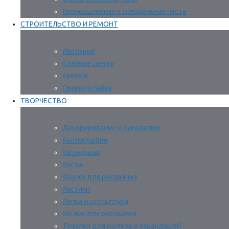
Промышленная и специальная паста
СТРОИТЕЛЬСТВО И РЕМОНТ
Изоляция
Клейкие ленты
Крепеж
Сварка и пайка
ТВОРЧЕСТВО
Декорирование и рукоделие
Каллиграфия
Карандаши
Кисти
Краски для рисования
Ластики
Лепка и скульптура
Мелки для рисования
Точилки для мелков и карандашей