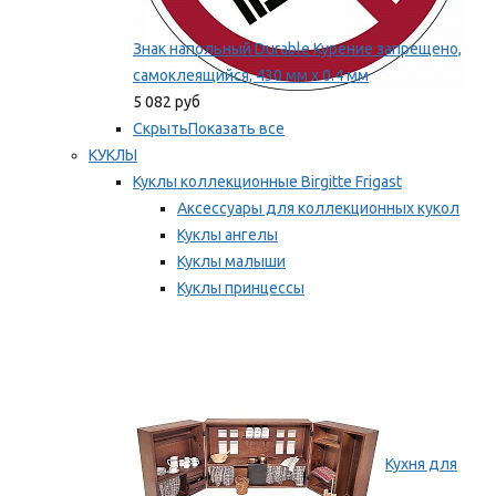
Знак напольный Durable Курение запрещено,
самоклеящийся, 430 мм х 0.4 мм
5 082 руб
Скрыть
Показать все
КУКЛЫ
Куклы коллекционные Birgitte Frigast
Аксессуары для коллекционных кукол
Куклы ангелы
Куклы малыши
Куклы принцессы
Куклы эльфы, гномы и феи
Мы рекомендуем
Кухня для