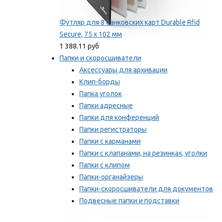
Футляр для 8 банковских карт Durable Rfid
Secure, 75 х 102 мм
1 388.11 руб
Папки и скоросшиватели
Аксессуары для архивации
Клип-борды
Папка уголок
Папки адресные
Папки для конференций
Папки регистраторы
Папки с карманами
Папки с клапанами, на резинках, уголки
Папки с клипом
Папки-органайзеры
Папки-скоросшиватели для документов
Подвесные папки и подставки
Скрепкошины и обложки