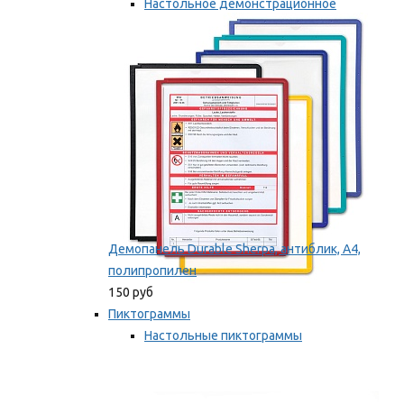
Настольное демонстрационное
оборудование
Мы рекомендуем
Демопанель Durable Sherpa, антиблик, А4,
полипропилен
150 руб
Пиктограммы
Настольные пиктограммы
Самоклеящиеся пиктограммы
Мы рекомендуем