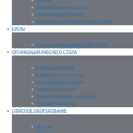
Бейджи
Информационные дисплеи
Информационные рамки
Маркировка на производстве и складе
КУКЛЫ
Куклы коллекционные Birgitte Frigast
ОРГАНИЗАЦИЯ РАБОЧЕГО СТОЛА
Клей канцелярский
Корректоры для текста
Настольные аксессуары
Товары для левшей
Хранение адресов и контактов
Чистящие продукты
ОФИСНОЕ ОБОРУДОВАНИЕ
Аптечки