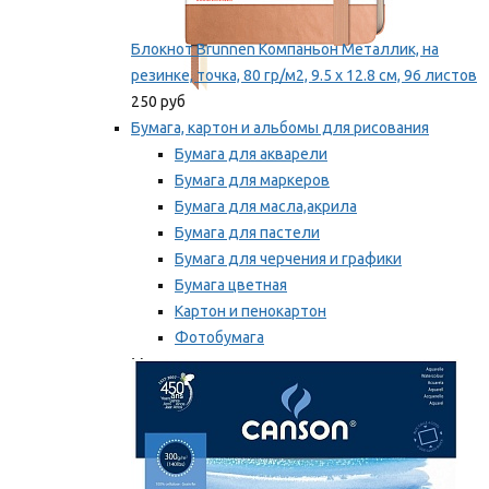
Блокнот Brunnen Компаньон Металлик, на
резинке, точка, 80 гр/м2, 9.5 х 12.8 см, 96 листов
250 руб
Бумага, картон и альбомы для рисования
Бумага для акварели
Бумага для маркеров
Бумага для масла,акрила
Бумага для пастели
Бумага для черчения и графики
Бумага цветная
Картон и пенокартон
Фотобумага
Мы рекомендуем