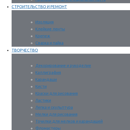
СТРОИТЕЛЬСТВО И РЕМОНТ
Изоляция
Клейкие ленты
Крепеж
Сварка и пайка
ТВОРЧЕСТВО
Декорирование и рукоделие
Каллиграфия
Карандаши
Кисти
Краски для рисования
Ластики
Лепка и скульптура
Мелки для рисования
Точилки для мелков и карандашей
Фломастеры