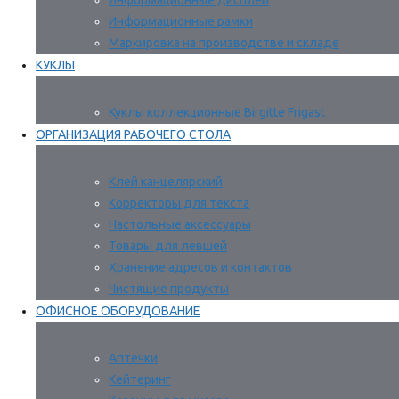
Информационные дисплеи
Информационные рамки
Маркировка на производстве и складе
КУКЛЫ
Куклы коллекционные Birgitte Frigast
ОРГАНИЗАЦИЯ РАБОЧЕГО СТОЛА
Клей канцелярский
Корректоры для текста
Настольные аксессуары
Товары для левшей
Хранение адресов и контактов
Чистящие продукты
ОФИСНОЕ ОБОРУДОВАНИЕ
Аптечки
Кейтеринг