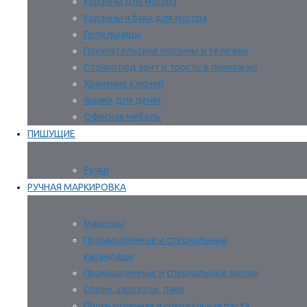
Корзины для мусора
Корзины и баки для мусора
Пепельницы
Покупательские корзины и тележки
Стойки под зонт и трость в прихожую
Хранение ключей
Ящики для денег
Офисная мебель
ПИШУЩИЕ
Ручки
РУЧНАЯ МАРКИРОВКА
Маркеры
Промышленные и специальные
карандаши
Промышленные и специальные мелки
Спреи, аэрозоли, лаки
Промышленная и специальная паста