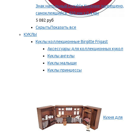
Знак напольный Durable Курение запрещено,
самоклеящийся, 430 мм х 0.4 мм
5 082 руб
Скрыть
Показать все
КУКЛЫ
Куклы коллекционные Birgitte Frigast
Аксессуары для коллекционных кукол
Куклы ангелы
Куклы малыши
Куклы принцессы
Куклы эльфы, гномы и феи
Мы рекомендуем
Кухня для