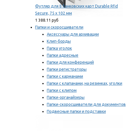
Футляр для 8 банковских карт Durable Rfid
Secure, 75 х 102 мм
1 388.11 руб
Папки и скоросшиватели
Аксессуары для архивации
Клип-борды
Папка уголок
Папки адресные
Папки для конференций
Папки регистраторы
Папки с карманами
Папки с клапанами, на резинках, уголки
Папки с клипом
Папки-органайзеры
Папки-скоросшиватели для документов
Подвесные папки и подставки
Скрепкошины и обложки
Мы рекомендуем