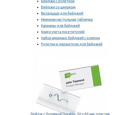
Бейджи с рулеткой
Бейджи со шнурком
Вкладыши для бейджей
Именная настольная табличка
Карманы для бейджей
Книги учета посетителей
Набор именных бейджей с клипом
Рулетки и держатели для бейджей
Самоклеящиеся бейджи
Мы рекомендуем
Бейдж с булавкой Durable, 30 х 60 мм, пластик