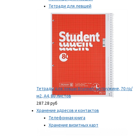
Тетради для левшей
Точилки для левшей
Мы рекомендуем
Тетрадь для левши Brunnen, на пружине, 70 гр/
м2, А4, 80 листов
287.28 руб
Хранение адресов и контактов
Телефонная книга
Хранение визитных карт
Карточки для картотек