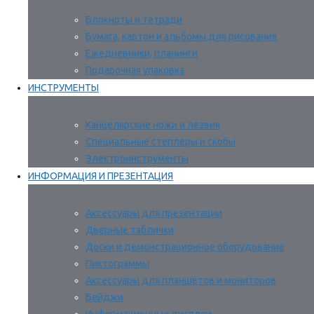
Блокноты и тетради
Бумага, картон и альбомы для рисования
Ежедневники, планинги
Подарочная упаковка
ИНСТРУМЕНТЫ
Канцелярские ножи и лезвия
Специальные степлеры и скобы
Электроинструменты
ИНФОРМАЦИЯ И ПРЕЗЕНТАЦИЯ
Аксессуары для презентации
Дверные таблички
Доски и демонстрационное оборудование
Пиктограммы
Аксессуары для планшетов и мониторов
Бейджи