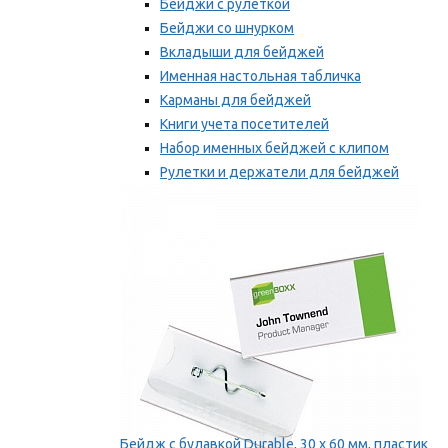
Бейджи с рулеткой
Бейджи со шнурком
Вкладыши для бейджей
Именная настольная табличка
Карманы для бейджей
Книги учета посетителей
Набор именных бейджей с клипом
Рулетки и держатели для бейджей
Самоклеящиеся бейджи
Мы рекомендуем
Бейдж с булавкой Durable, 30 х 60 мм, пластик