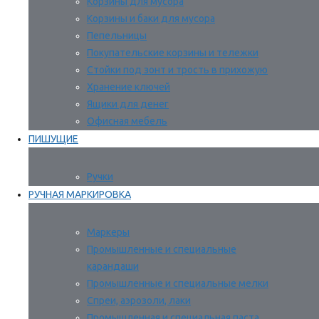
Корзины для мусора
Корзины и баки для мусора
Пепельницы
Покупательские корзины и тележки
Стойки под зонт и трость в прихожую
Хранение ключей
Ящики для денег
Офисная мебель
ПИШУЩИЕ
Ручки
РУЧНАЯ МАРКИРОВКА
Маркеры
Промышленные и специальные
карандаши
Промышленные и специальные мелки
Спреи, аэрозоли, лаки
Промышленная и специальная паста