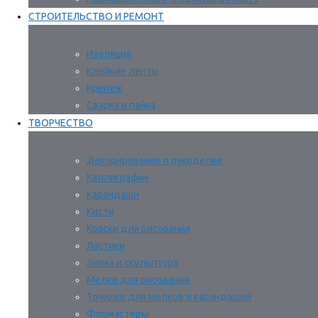
СТРОИТЕЛЬСТВО И РЕМОНТ
Изоляция
Клейкие ленты
Крепеж
Сварка и пайка
ТВОРЧЕСТВО
Декорирование и рукоделие
Каллиграфия
Карандаши
Кисти
Краски для рисования
Ластики
Лепка и скульптура
Мелки для рисования
Точилки для мелков и карандашей
Фломастеры