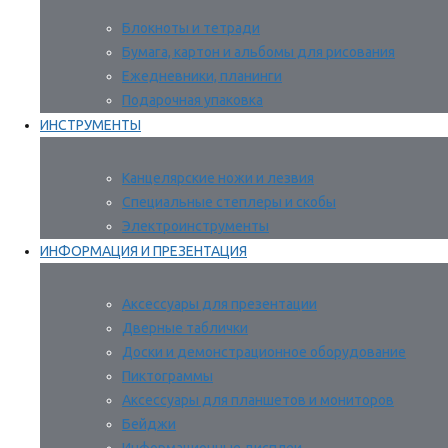
Блокноты и тетради
Бумага, картон и альбомы для рисования
Ежедневники, планинги
Подарочная упаковка
ИНСТРУМЕНТЫ
Канцелярские ножи и лезвия
Специальные степлеры и скобы
Электроинструменты
ИНФОРМАЦИЯ И ПРЕЗЕНТАЦИЯ
Аксессуары для презентации
Дверные таблички
Доски и демонстрационное оборудование
Пиктограммы
Аксессуары для планшетов и мониторов
Бейджи