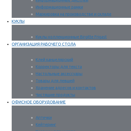
Информационные дисплеи
Информационные рамки
Маркировка на производстве и складе
КУКЛЫ
Куклы коллекционные Birgitte Frigast
ОРГАНИЗАЦИЯ РАБОЧЕГО СТОЛА
Клей канцелярский
Корректоры для текста
Настольные аксессуары
Товары для левшей
Хранение адресов и контактов
Чистящие продукты
ОФИСНОЕ ОБОРУДОВАНИЕ
Аптечки
Кейтеринг