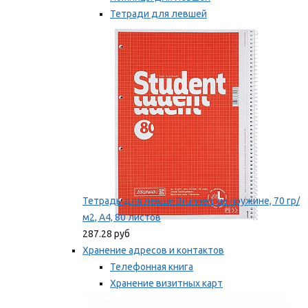
Тетради для левшей
Точилки для левшей
Мы рекомендуем
Тетрадь для левши Brunnen, на пружине, 70 гр/
м2, А4, 80 листов
287.28 руб
Хранение адресов и контактов
Телефонная книга
Хранение визитных карт
Карточки для картотек