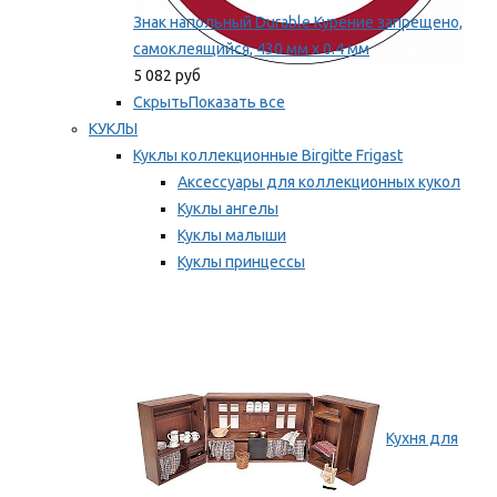
Знак напольный Durable Курение запрещено,
самоклеящийся, 430 мм х 0.4 мм
5 082 руб
Скрыть
Показать все
КУКЛЫ
Куклы коллекционные Birgitte Frigast
Аксессуары для коллекционных кукол
Куклы ангелы
Куклы малыши
Куклы принцессы
Куклы эльфы, гномы и феи
Мы рекомендуем
Кухня для