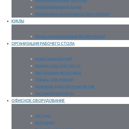
Информационные дисплеи
Информационные рамки
Маркировка на производстве и складе
КУКЛЫ
Куклы коллекционные Birgitte Frigast
ОРГАНИЗАЦИЯ РАБОЧЕГО СТОЛА
Клей канцелярский
Корректоры для текста
Настольные аксессуары
Товары для левшей
Хранение адресов и контактов
Чистящие продукты
ОФИСНОЕ ОБОРУДОВАНИЕ
Аптечки
Кейтеринг