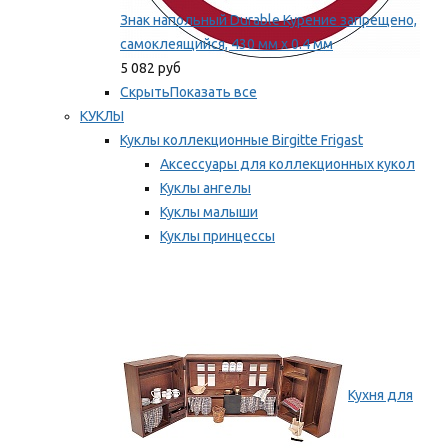
Знак напольный Durable Курение запрещено,
самоклеящийся, 430 мм х 0.4 мм
5 082 руб
Скрыть
Показать все
КУКЛЫ
Куклы коллекционные Birgitte Frigast
Аксессуары для коллекционных кукол
Куклы ангелы
Куклы малыши
Куклы принцессы
Куклы эльфы, гномы и феи
Мы рекомендуем
Кухня для