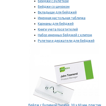
Бейджи с рулеткой
Бейджи со шнурком
Вкладыши для бейджей
Именная настольная табличка
Карманы для бейджей
Книги учета посетителей
Набор именных бейджей с клипом
Рулетки и держатели для бейджей
Самоклеящиеся бейджи
Мы рекомендуем
Бейдж с булавкой Durable, 30 х 60 мм, пластик