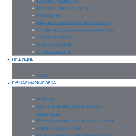
Корзины для мусора
Корзины и баки для мусора
Пепельницы
Покупательские корзины и тележки
Стойки под зонт и трость в прихожую
Хранение ключей
Ящики для денег
Офисная мебель
ПИШУЩИЕ
Ручки
РУЧНАЯ МАРКИРОВКА
Маркеры
Промышленные и специальные
карандаши
Промышленные и специальные мелки
Спреи, аэрозоли, лаки
Промышленная и специальная паста