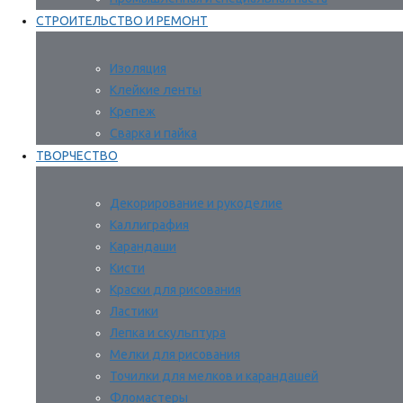
СТРОИТЕЛЬСТВО И РЕМОНТ
Изоляция
Клейкие ленты
Крепеж
Сварка и пайка
ТВОРЧЕСТВО
Декорирование и рукоделие
Каллиграфия
Карандаши
Кисти
Краски для рисования
Ластики
Лепка и скульптура
Мелки для рисования
Точилки для мелков и карандашей
Фломастеры