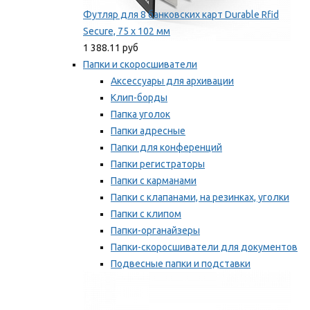
Футляр для 8 банковских карт Durable Rfid
Secure, 75 х 102 мм
1 388.11 руб
Папки и скоросшиватели
Аксессуары для архивации
Клип-борды
Папка уголок
Папки адресные
Папки для конференций
Папки регистраторы
Папки с карманами
Папки с клапанами, на резинках, уголки
Папки с клипом
Папки-органайзеры
Папки-скоросшиватели для документов
Подвесные папки и подставки
Скрепкошины и обложки
Мы рекомендуем