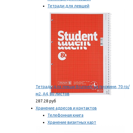
Тетради для левшей
Точилки для левшей
Мы рекомендуем
Тетрадь для левши Brunnen, на пружине, 70 гр/
м2, А4, 80 листов
287.28 руб
Хранение адресов и контактов
Телефонная книга
Хранение визитных карт
Карточки для картотек