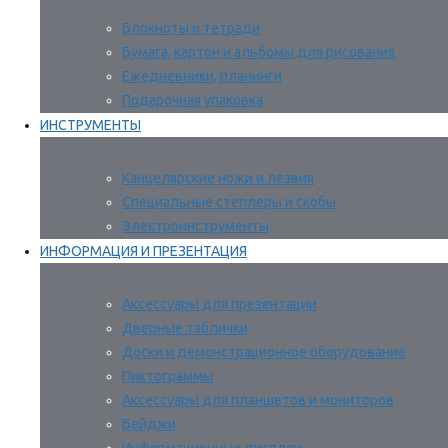
Блокноты и тетради
Бумага, картон и альбомы для рисования
Ежедневники, планинги
Подарочная упаковка
ИНСТРУМЕНТЫ
Канцелярские ножи и лезвия
Специальные степлеры и скобы
Электроинструменты
ИНФОРМАЦИЯ И ПРЕЗЕНТАЦИЯ
Аксессуары для презентации
Дверные таблички
Доски и демонстрационное оборудование
Пиктограммы
Аксессуары для планшетов и мониторов
Бейджи