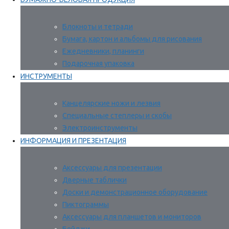
Блокноты и тетради
Бумага, картон и альбомы для рисования
Ежедневники, планинги
Подарочная упаковка
ИНСТРУМЕНТЫ
Канцелярские ножи и лезвия
Специальные степлеры и скобы
Электроинструменты
ИНФОРМАЦИЯ И ПРЕЗЕНТАЦИЯ
Аксессуары для презентации
Дверные таблички
Доски и демонстрационное оборудование
Пиктограммы
Аксессуары для планшетов и мониторов