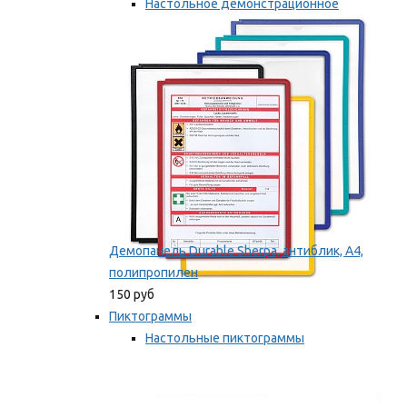
Настольное демонстрационное
оборудование
Мы рекомендуем
Демопанель Durable Sherpa, антиблик, А4,
полипропилен
150 руб
Пиктограммы
Настольные пиктограммы
Самоклеящиеся пиктограммы
Мы рекомендуем