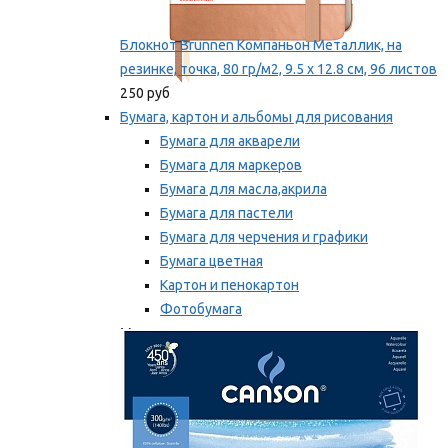
Блокнот Brunnen Компаньон Металлик, на
резинке, точка, 80 гр/м2, 9.5 х 12.8 см, 96 листов
250 руб
Бумага, картон и альбомы для рисования
Бумага для акварели
Бумага для маркеров
Бумага для масла,акрила
Бумага для пастели
Бумага для черчения и графики
Бумага цветная
Картон и пенокартон
Фотобумага
Мы рекомендуем