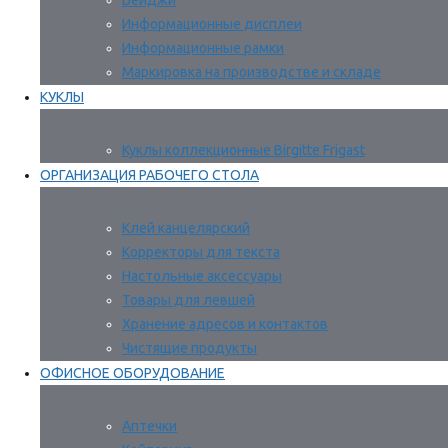
Бейджи
Информационные дисплеи
Информационные рамки
Маркировка на производстве и складе
КУКЛЫ
Куклы коллекционные Birgitte Frigast
ОРГАНИЗАЦИЯ РАБОЧЕГО СТОЛА
Клей канцелярский
Корректоры для текста
Настольные аксессуары
Товары для левшей
Хранение адресов и контактов
Чистящие продукты
ОФИСНОЕ ОБОРУДОВАНИЕ
Аптечки