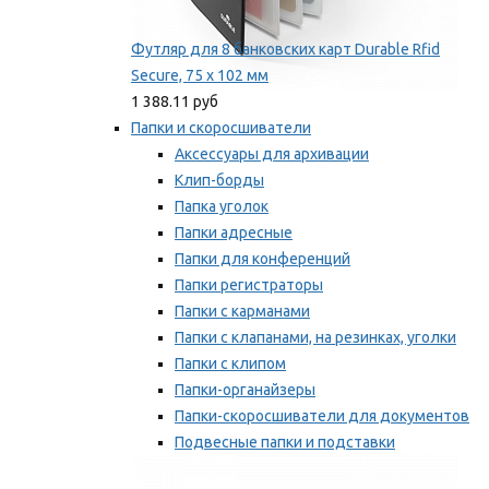
Футляр для 8 банковских карт Durable Rfid
Secure, 75 х 102 мм
1 388.11 руб
Папки и скоросшиватели
Аксессуары для архивации
Клип-борды
Папка уголок
Папки адресные
Папки для конференций
Папки регистраторы
Папки с карманами
Папки с клапанами, на резинках, уголки
Папки с клипом
Папки-органайзеры
Папки-скоросшиватели для документов
Подвесные папки и подставки
Скрепкошины и обложки