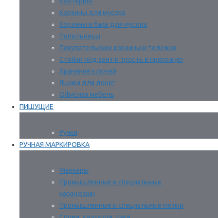
Кейтеринг
Корзины для мусора
Корзины и баки для мусора
Пепельницы
Покупательские корзины и тележки
Стойки под зонт и трость в прихожую
Хранение ключей
Ящики для денег
Офисная мебель
ПИШУЩИЕ
Ручки
РУЧНАЯ МАРКИРОВКА
Маркеры
Промышленные и специальные
карандаши
Промышленные и специальные мелки
Спреи, аэрозоли, лаки