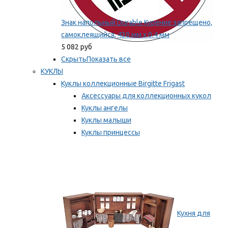
Знак напольный Durable Курение запрещено,
самоклеящийся, 430 мм х 0.4 мм
5 082 руб
Скрыть
Показать все
КУКЛЫ
Куклы коллекционные Birgitte Frigast
Аксессуары для коллекционных кукол
Куклы ангелы
Куклы малыши
Куклы принцессы
Куклы эльфы, гномы и феи
Мы рекомендуем
Кухня для