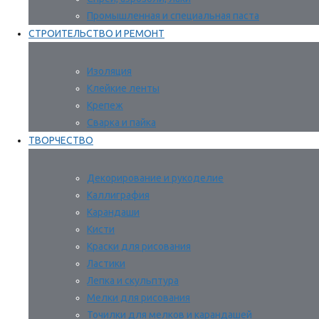
Промышленная и специальная паста
СТРОИТЕЛЬСТВО И РЕМОНТ
Изоляция
Клейкие ленты
Крепеж
Сварка и пайка
ТВОРЧЕСТВО
Декорирование и рукоделие
Каллиграфия
Карандаши
Кисти
Краски для рисования
Ластики
Лепка и скульптура
Мелки для рисования
Точилки для мелков и карандашей