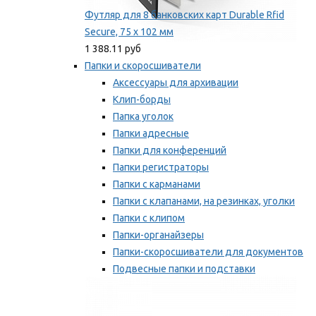
Футляр для 8 банковских карт Durable Rfid
Secure, 75 х 102 мм
1 388.11 руб
Папки и скоросшиватели
Аксессуары для архивации
Клип-борды
Папка уголок
Папки адресные
Папки для конференций
Папки регистраторы
Папки с карманами
Папки с клапанами, на резинках, уголки
Папки с клипом
Папки-органайзеры
Папки-скоросшиватели для документов
Подвесные папки и подставки
Скрепкошины и обложки
Мы рекомендуем