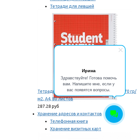
Тетради для левшей
Точилки для левшей
Мы рекомендуем
Ирина
Здравствуйте! Готова помочь
вам. Напишите мне, если у
вас появятся вопросы.
Тетрадь для левши Brunnen, на пружине, 70 гр/
м2, А4, 80 листов
287.28 руб
Хранение адресов и контактов
Телефонная книга
Хранение визитных карт
Карточки для картотек