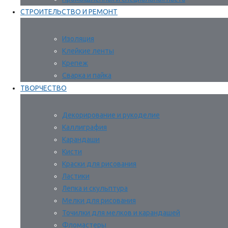
СТРОИТЕЛЬСТВО И РЕМОНТ
Изоляция
Клейкие ленты
Крепеж
Сварка и пайка
ТВОРЧЕСТВО
Декорирование и рукоделие
Каллиграфия
Карандаши
Кисти
Краски для рисования
Ластики
Лепка и скульптура
Мелки для рисования
Точилки для мелков и карандашей
Фломастеры