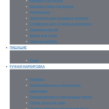
Корзины для мусора
Корзины и баки для мусора
Пепельницы
Покупательские корзины и тележки
Стойки под зонт и трость в прихожую
Хранение ключей
Ящики для денег
Офисная мебель
ПИШУЩИЕ
Ручки
РУЧНАЯ МАРКИРОВКА
Маркеры
Промышленные и специальные
карандаши
Промышленные и специальные мелки
Спреи, аэрозоли, лаки
Промышленная и специальная паста