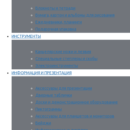
Блокноты и тетради
Бумага, картон и альбомы для рисования
Ежедневники, планинги
Подарочная упаковка
ИНСТРУМЕНТЫ
Канцелярские ножи и лезвия
Специальные степлеры и скобы
Электроинструменты
ИНФОРМАЦИЯ И ПРЕЗЕНТАЦИЯ
Аксессуары для презентации
Дверные таблички
Доски и демонстрационное оборудование
Пиктограммы
Аксессуары для планшетов и мониторов
Бейджи