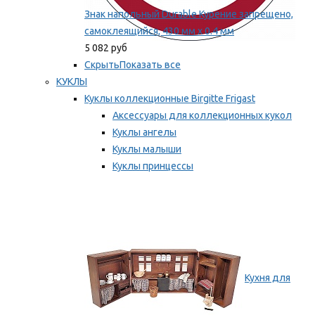
Знак напольный Durable Курение запрещено,
самоклеящийся, 430 мм х 0.4 мм
5 082 руб
Скрыть
Показать все
КУКЛЫ
Куклы коллекционные Birgitte Frigast
Аксессуары для коллекционных кукол
Куклы ангелы
Куклы малыши
Куклы принцессы
Куклы эльфы, гномы и феи
Мы рекомендуем
Кухня для