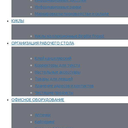
Информационные дисплеи
Информационные рамки
Маркировка на производстве и складе
КУКЛЫ
Куклы коллекционные Birgitte Frigast
ОРГАНИЗАЦИЯ РАБОЧЕГО СТОЛА
Клей канцелярский
Корректоры для текста
Настольные аксессуары
Товары для левшей
Хранение адресов и контактов
Чистящие продукты
ОФИСНОЕ ОБОРУДОВАНИЕ
Аптечки
Кейтеринг