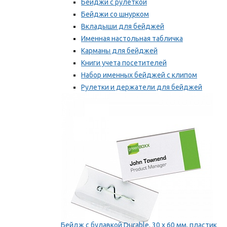
Бейджи с рулеткой
Бейджи со шнурком
Вкладыши для бейджей
Именная настольная табличка
Карманы для бейджей
Книги учета посетителей
Набор именных бейджей с клипом
Рулетки и держатели для бейджей
Самоклеящиеся бейджи
Мы рекомендуем
Бейдж с булавкой Durable, 30 х 60 мм, пластик