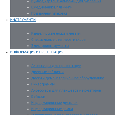
Бумага, картон и альбомы для рисования
Ежедневники, планинги
Подарочная упаковка
ИНСТРУМЕНТЫ
Канцелярские ножи и лезвия
Специальные степлеры и скобы
Электроинструменты
ИНФОРМАЦИЯ И ПРЕЗЕНТАЦИЯ
Аксессуары для презентации
Дверные таблички
Доски и демонстрационное оборудование
Пиктограммы
Аксессуары для планшетов и мониторов
Бейджи
Информационные дисплеи
Информационные рамки