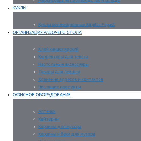
Маркировка на производстве и складе
КУКЛЫ
Куклы коллекционные Birgitte Frigast
ОРГАНИЗАЦИЯ РАБОЧЕГО СТОЛА
Клей канцелярский
Корректоры для текста
Настольные аксессуары
Товары для левшей
Хранение адресов и контактов
Чистящие продукты
ОФИСНОЕ ОБОРУДОВАНИЕ
Аптечки
Кейтеринг
Корзины для мусора
Корзины и баки для мусора