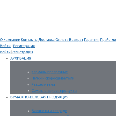
О компании
Контакты
Доставка
Оплата
Возврат
Гарантия
Прайс-ли
Войти
|
Регистрация
Войти
|
Регистрация
АРХИВАЦИЯ
Карманы прозрачные
Папки и скоросшиватели
Разделители
Самоклеящиеся продукты
БУМАЖНО-БЕЛОВАЯ ПРОДУКЦИЯ
Блокноты и тетради