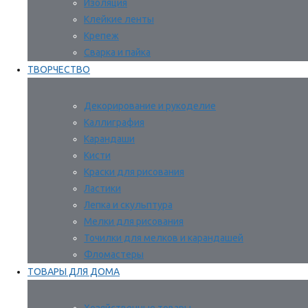
Изоляция
Клейкие ленты
Крепеж
Сварка и пайка
ТВОРЧЕСТВО
Декорирование и рукоделие
Каллиграфия
Карандаши
Кисти
Краски для рисования
Ластики
Лепка и скульптура
Мелки для рисования
Точилки для мелков и карандашей
Фломастеры
ТОВАРЫ ДЛЯ ДОМА