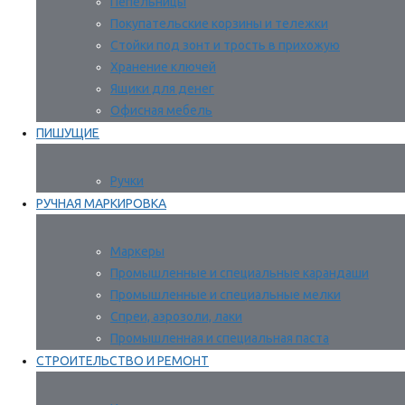
Пепельницы
Покупательские корзины и тележки
Стойки под зонт и трость в прихожую
Хранение ключей
Ящики для денег
Офисная мебель
ПИШУЩИЕ
Ручки
РУЧНАЯ МАРКИРОВКА
Маркеры
Промышленные и специальные карандаши
Промышленные и специальные мелки
Спреи, аэрозоли, лаки
Промышленная и специальная паста
СТРОИТЕЛЬСТВО И РЕМОНТ