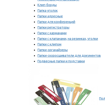
Клип-борды
Папка уголок
Папки адресные
Папки для конференций
Папки регистраторы
Папки с карманами
Папки с клапанами, на резинках, уголки
Папки с клипом
Папки-органайзеры
Папки-скоросшиватели для документов
Подвесные папки и подставки
Скрепкошины и обложки
Мы рекомендуем
Пол