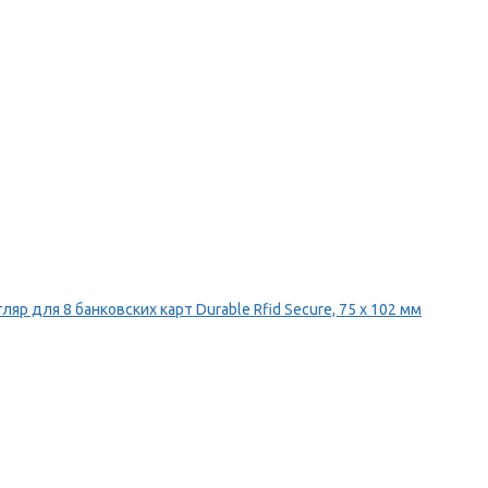
ляр для 8 банковских карт Durable Rfid Secure, 75 х 102 мм