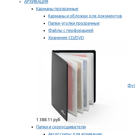
АРХИВАЦИЯ
Карманы прозрачные
Карманы и обложки для документов
Папки-уголки прозрачные
Файлы с перфорацией
Хранение CD/DVD
Хранение карт памяти/дискет
Мы рекомендуем
Фут
1 388.11 руб
Папки и скоросшиватели
Аксессуары для архивации