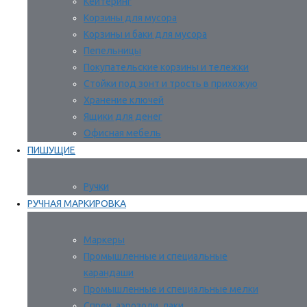
Кейтеринг
Корзины для мусора
Корзины и баки для мусора
Пепельницы
Покупательские корзины и тележки
Стойки под зонт и трость в прихожую
Хранение ключей
Ящики для денег
Офисная мебель
ПИШУЩИЕ
Ручки
РУЧНАЯ МАРКИРОВКА
Маркеры
Промышленные и специальные
карандаши
Промышленные и специальные мелки
Спреи, аэрозоли, лаки