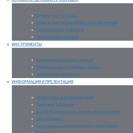
Блокноты и тетради
Бумага, картон и альбомы для рисования
Ежедневники, планинги
Подарочная упаковка
ИНСТРУМЕНТЫ
Канцелярские ножи и лезвия
Специальные степлеры и скобы
Электроинструменты
ИНФОРМАЦИЯ И ПРЕЗЕНТАЦИЯ
Аксессуары для презентации
Дверные таблички
Доски и демонстрационное оборудование
Пиктограммы
Аксессуары для планшетов и мониторов