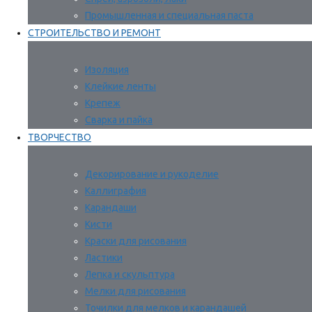
Промышленная и специальная паста
СТРОИТЕЛЬСТВО И РЕМОНТ
Изоляция
Клейкие ленты
Крепеж
Сварка и пайка
ТВОРЧЕСТВО
Декорирование и рукоделие
Каллиграфия
Карандаши
Кисти
Краски для рисования
Ластики
Лепка и скульптура
Мелки для рисования
Точилки для мелков и карандашей