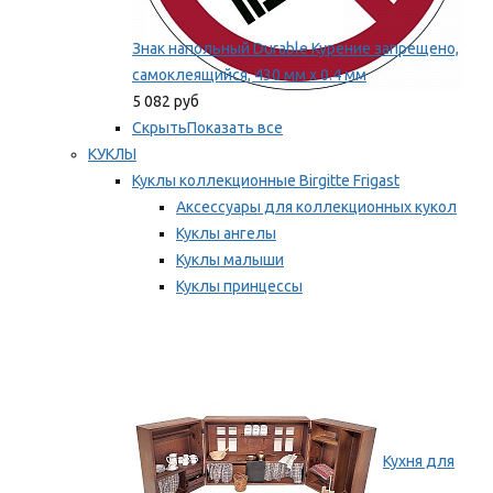
Знак напольный Durable Курение запрещено,
самоклеящийся, 430 мм х 0.4 мм
5 082 руб
Скрыть
Показать все
КУКЛЫ
Куклы коллекционные Birgitte Frigast
Аксессуары для коллекционных кукол
Куклы ангелы
Куклы малыши
Куклы принцессы
Куклы эльфы, гномы и феи
Мы рекомендуем
Кухня для