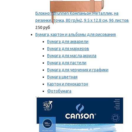
Блокнот Brunnen Компаньон Металлик, на
резинке, точка, 80 гр/м2, 9.5 х 12.8 см, 96 листов
250 руб
Бумага, картон и альбомы для рисования
Бумага для акварели
Бумага для маркеров
Бумага для масла,акрила
Бумага для пастели
Бумага для черчения и графики
Бумага цветная
Картон и пенокартон
Фотобумага
Мы рекомендуем