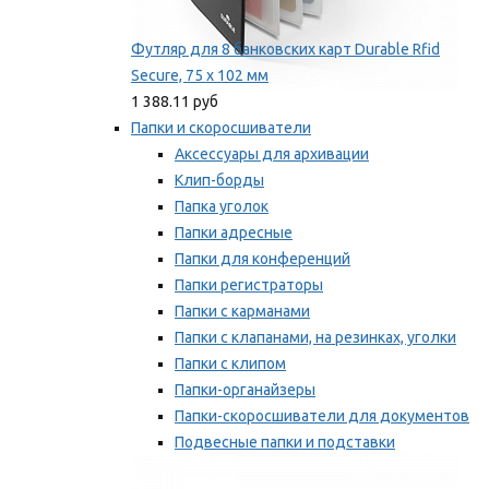
Футляр для 8 банковских карт Durable Rfid
Secure, 75 х 102 мм
1 388.11 руб
Папки и скоросшиватели
Аксессуары для архивации
Клип-борды
Папка уголок
Папки адресные
Папки для конференций
Папки регистраторы
Папки с карманами
Папки с клапанами, на резинках, уголки
Папки с клипом
Папки-органайзеры
Папки-скоросшиватели для документов
Подвесные папки и подставки
Скрепкошины и обложки