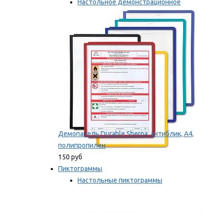
Настольное демонстрационное
оборудование
Мы рекомендуем
Демопанель Durable Sherpa, антиблик, А4,
полипропилен
150 руб
Пиктограммы
Настольные пиктограммы
Самоклеящиеся пиктограммы
Мы рекомендуем