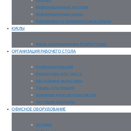
Бейджи
Информационные дисплеи
Информационные рамки
Маркировка на производстве и складе
КУКЛЫ
Куклы коллекционные Birgitte Frigast
ОРГАНИЗАЦИЯ РАБОЧЕГО СТОЛА
Клей канцелярский
Корректоры для текста
Настольные аксессуары
Товары для левшей
Хранение адресов и контактов
Чистящие продукты
ОФИСНОЕ ОБОРУДОВАНИЕ
Аптечки