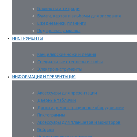
Блокноты и тетради
Бумага, картон и альбомы для рисования
Ежедневники, планинги
Подарочная упаковка
ИНСТРУМЕНТЫ
Канцелярские ножи и лезвия
Специальные степлеры и скобы
Электроинструменты
ИНФОРМАЦИЯ И ПРЕЗЕНТАЦИЯ
Аксессуары для презентации
Дверные таблички
Доски и демонстрационное оборудование
Пиктограммы
Аксессуары для планшетов и мониторов
Бейджи