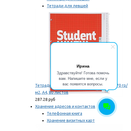
Тетради для левшей
Точилки для левшей
Мы рекомендуем
Ирина
Здравствуйте! Готова помочь
вам. Напишите мне, если у
вас появятся вопросы.
Тетрадь для левши Brunnen, на пружине, 70 гр/
м2, А4, 80 листов
287.28 руб
Хранение адресов и контактов
Телефонная книга
Хранение визитных карт
Карточки для картотек