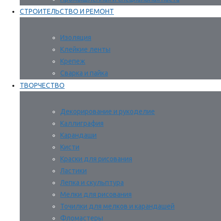
СТРОИТЕЛЬСТВО И РЕМОНТ
Изоляция
Клейкие ленты
Крепеж
Сварка и пайка
ТВОРЧЕСТВО
Декорирование и рукоделие
Каллиграфия
Карандаши
Кисти
Краски для рисования
Ластики
Лепка и скульптура
Мелки для рисования
Точилки для мелков и карандашей
Фломастеры