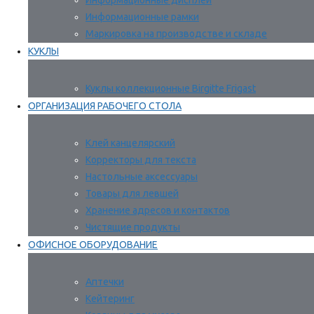
Информационные дисплеи
Информационные рамки
Маркировка на производстве и складе
КУКЛЫ
Куклы коллекционные Birgitte Frigast
ОРГАНИЗАЦИЯ РАБОЧЕГО СТОЛА
Клей канцелярский
Корректоры для текста
Настольные аксессуары
Товары для левшей
Хранение адресов и контактов
Чистящие продукты
ОФИСНОЕ ОБОРУДОВАНИЕ
Аптечки
Кейтеринг