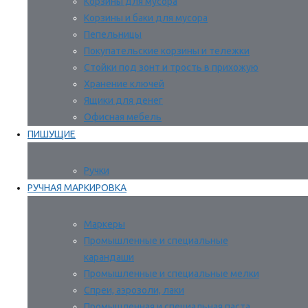
Корзины для мусора
Корзины и баки для мусора
Пепельницы
Покупательские корзины и тележки
Стойки под зонт и трость в прихожую
Хранение ключей
Ящики для денег
Офисная мебель
ПИШУЩИЕ
Ручки
РУЧНАЯ МАРКИРОВКА
Маркеры
Промышленные и специальные
карандаши
Промышленные и специальные мелки
Спреи, аэрозоли, лаки
Промышленная и специальная паста