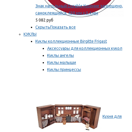
Знак напольный Durable Курение запрещено,
самоклеящийся, 430 мм х 0.4 мм
5 082 руб
Скрыть
Показать все
КУКЛЫ
Куклы коллекционные Birgitte Frigast
Аксессуары для коллекционных кукол
Куклы ангелы
Куклы малыши
Куклы принцессы
Куклы эльфы, гномы и феи
Мы рекомендуем
Кухня для