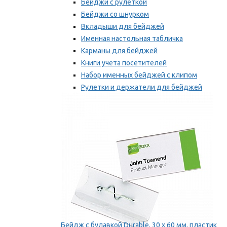
Бейджи с рулеткой
Бейджи со шнурком
Вкладыши для бейджей
Именная настольная табличка
Карманы для бейджей
Книги учета посетителей
Набор именных бейджей с клипом
Рулетки и держатели для бейджей
Самоклеящиеся бейджи
Мы рекомендуем
Бейдж с булавкой Durable, 30 х 60 мм, пластик