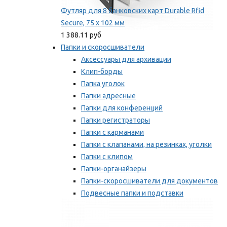
Футляр для 8 банковских карт Durable Rfid
Secure, 75 х 102 мм
1 388.11 руб
Папки и скоросшиватели
Аксессуары для архивации
Клип-борды
Папка уголок
Папки адресные
Папки для конференций
Папки регистраторы
Папки с карманами
Папки с клапанами, на резинках, уголки
Папки с клипом
Папки-органайзеры
Папки-скоросшиватели для документов
Подвесные папки и подставки
Скрепкошины и обложки
Мы рекомендуем