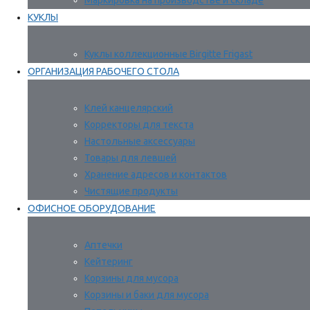
Маркировка на производстве и складе
КУКЛЫ
Куклы коллекционные Birgitte Frigast
ОРГАНИЗАЦИЯ РАБОЧЕГО СТОЛА
Клей канцелярский
Корректоры для текста
Настольные аксессуары
Товары для левшей
Хранение адресов и контактов
Чистящие продукты
ОФИСНОЕ ОБОРУДОВАНИЕ
Аптечки
Кейтеринг
Корзины для мусора
Корзины и баки для мусора