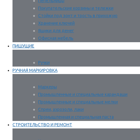
Пепельницы
Покупательские корзины и тележки
Стойки под зонт и трость в прихожую
Хранение ключей
Ящики для денег
Офисная мебель
ПИШУЩИЕ
Ручки
РУЧНАЯ МАРКИРОВКА
Маркеры
Промышленные и специальные карандаши
Промышленные и специальные мелки
Спреи, аэрозоли, лаки
Промышленная и специальная паста
СТРОИТЕЛЬСТВО И РЕМОНТ