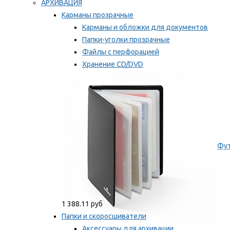
АРХИВАЦИЯ
Карманы прозрачные
Карманы и обложки для документов
Папки-уголки прозрачные
Файлы с перфорацией
Хранение CD/DVD
Хранение карт памяти/дискет
Мы рекомендуем
Фут
1 388.11 руб
Папки и скоросшиватели
Аксессуары для архивации