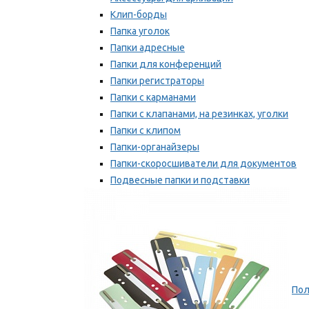
Клип-борды
Папка уголок
Папки адресные
Папки для конференций
Папки регистраторы
Папки с карманами
Папки с клапанами, на резинках, уголки
Папки с клипом
Папки-органайзеры
Папки-скоросшиватели для документов
Подвесные папки и подставки
Скрепкошины и обложки
Мы рекомендуем
Пол