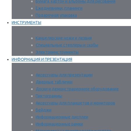
Бумага, картон и альбомы для рисования
Ежедневники, планинги
Подарочная упаковка
ИНСТРУМЕНТЫ
Канцелярские ножи и лезвия
Специальные степлеры и скобы
Электроинструменты
ИНФОРМАЦИЯ И ПРЕЗЕНТАЦИЯ
Аксессуары для презентации
Дверные таблички
Доски и демонстрационное оборудование
Пиктограммы
Аксессуары для планшетов и мониторов
Бейджи
Информационные дисплеи
Информационные рамки