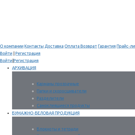
О компании
Контакты
Доставка
Оплата
Возврат
Гарантия
Прайс-ли
Войти
|
Регистрация
Войти
|
Регистрация
АРХИВАЦИЯ
Карманы прозрачные
Папки и скоросшиватели
Разделители
Самоклеящиеся продукты
БУМАЖНО-БЕЛОВАЯ ПРОДУКЦИЯ
Блокноты и тетради