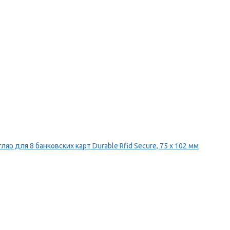
ляр для 8 банковских карт Durable Rfid Secure, 75 х 102 мм