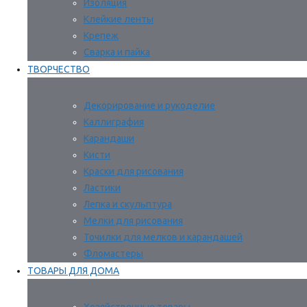
Изоляция
Клейкие ленты
Крепеж
Сварка и пайка
ТВОРЧЕСТВО
Декорирование и рукоделие
Каллиграфия
Карандаши
Кисти
Краски для рисования
Ластики
Лепка и скульптура
Мелки для рисования
Точилки для мелков и карандашей
Фломастеры
ТОВАРЫ ДЛЯ ДОМА