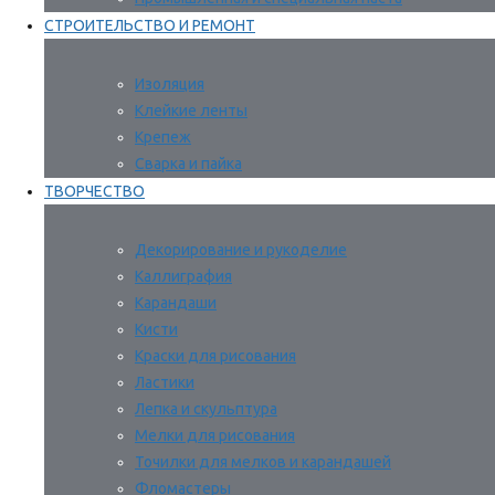
СТРОИТЕЛЬСТВО И РЕМОНТ
Изоляция
Клейкие ленты
Крепеж
Сварка и пайка
ТВОРЧЕСТВО
Декорирование и рукоделие
Каллиграфия
Карандаши
Кисти
Краски для рисования
Ластики
Лепка и скульптура
Мелки для рисования
Точилки для мелков и карандашей
Фломастеры