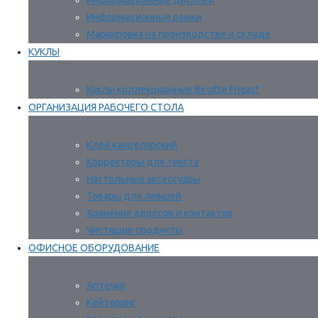
Информационные дисплеи
Информационные рамки
Маркировка на производстве и складе
КУКЛЫ
Куклы коллекционные Birgitte Frigast
ОРГАНИЗАЦИЯ РАБОЧЕГО СТОЛА
Клей канцелярский
Корректоры для текста
Настольные аксессуары
Товары для левшей
Хранение адресов и контактов
Чистящие продукты
ОФИСНОЕ ОБОРУДОВАНИЕ
Аптечки
Кейтеринг