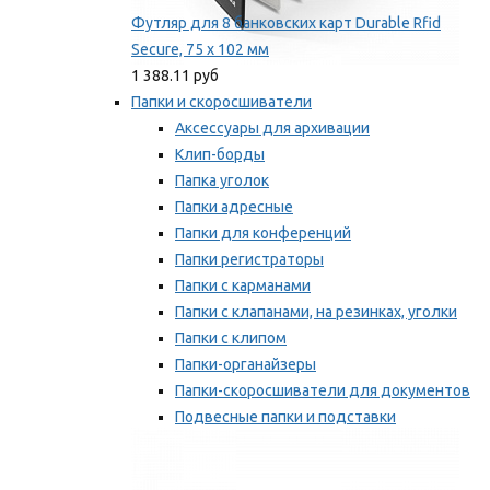
Футляр для 8 банковских карт Durable Rfid
Secure, 75 х 102 мм
1 388.11 руб
Папки и скоросшиватели
Аксессуары для архивации
Клип-борды
Папка уголок
Папки адресные
Папки для конференций
Папки регистраторы
Папки с карманами
Папки с клапанами, на резинках, уголки
Папки с клипом
Папки-органайзеры
Папки-скоросшиватели для документов
Подвесные папки и подставки
Скрепкошины и обложки
Мы рекомендуем