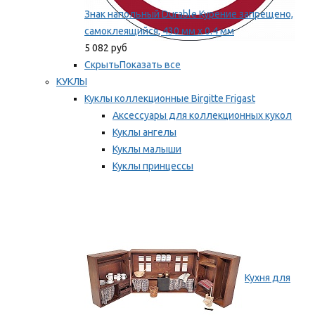
Знак напольный Durable Курение запрещено,
самоклеящийся, 430 мм х 0.4 мм
5 082 руб
Скрыть
Показать все
КУКЛЫ
Куклы коллекционные Birgitte Frigast
Аксессуары для коллекционных кукол
Куклы ангелы
Куклы малыши
Куклы принцессы
Куклы эльфы, гномы и феи
Мы рекомендуем
Кухня для