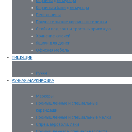
Корзины для мусора
Корзины и баки для мусора
Пепельницы
Покупательские корзины и тележки
Стойки под зонт и трость в прихожую
Хранение ключей
Ящики для денег
Офисная мебель
ПИШУЩИЕ
Ручки
РУЧНАЯ МАРКИРОВКА
Маркеры
Промышленные и специальные
карандаши
Промышленные и специальные мелки
Спреи, аэрозоли, лаки
Промышленная и специальная паста