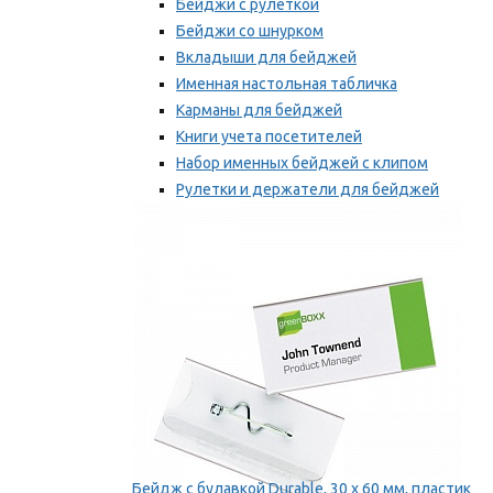
Бейджи с рулеткой
Бейджи со шнурком
Вкладыши для бейджей
Именная настольная табличка
Карманы для бейджей
Книги учета посетителей
Набор именных бейджей с клипом
Рулетки и держатели для бейджей
Самоклеящиеся бейджи
Мы рекомендуем
Бейдж с булавкой Durable, 30 х 60 мм, пластик