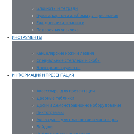
Блокноты и тетради
Бумага, картон и альбомы для рисования
Ежедневники, планинги
Подарочная упаковка
ИНСТРУМЕНТЫ
Канцелярские ножи и лезвия
Специальные степлеры и скобы
Электроинструменты
ИНФОРМАЦИЯ И ПРЕЗЕНТАЦИЯ
Аксессуары для презентации
Дверные таблички
Доски и демонстрационное оборудование
Пиктограммы
Аксессуары для планшетов и мониторов
Бейджи