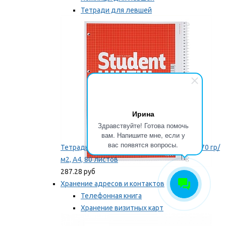
Тетради для левшей
Точилки для левшей
Мы рекомендуем
Ирина
Здравствуйте! Готова помочь
вам. Напишите мне, если у
вас появятся вопросы.
Тетрадь для левши Brunnen, на пружине, 70 гр/
м2, А4, 80 листов
287.28 руб
Хранение адресов и контактов
Телефонная книга
Хранение визитных карт
Карточки для картотек