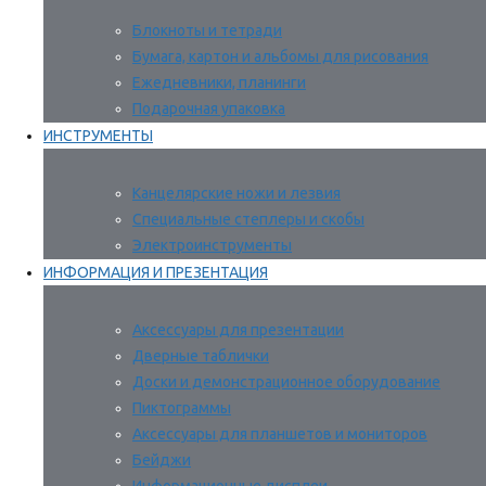
Блокноты и тетради
Бумага, картон и альбомы для рисования
Ежедневники, планинги
Подарочная упаковка
ИНСТРУМЕНТЫ
Канцелярские ножи и лезвия
Специальные степлеры и скобы
Электроинструменты
ИНФОРМАЦИЯ И ПРЕЗЕНТАЦИЯ
Аксессуары для презентации
Дверные таблички
Доски и демонстрационное оборудование
Пиктограммы
Аксессуары для планшетов и мониторов
Бейджи