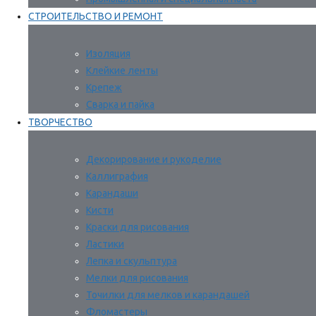
СТРОИТЕЛЬСТВО И РЕМОНТ
Изоляция
Клейкие ленты
Крепеж
Сварка и пайка
ТВОРЧЕСТВО
Декорирование и рукоделие
Каллиграфия
Карандаши
Кисти
Краски для рисования
Ластики
Лепка и скульптура
Мелки для рисования
Точилки для мелков и карандашей
Фломастеры