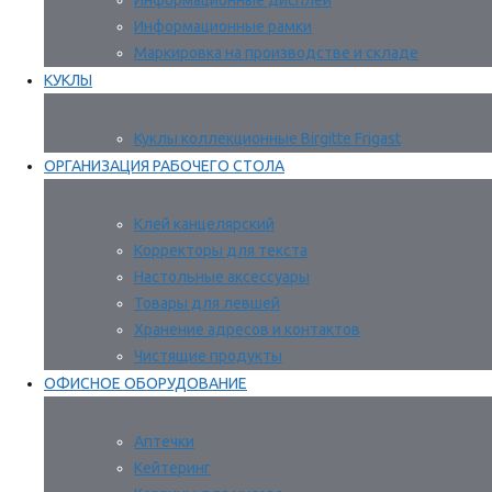
Информационные дисплеи
Информационные рамки
Маркировка на производстве и складе
КУКЛЫ
Куклы коллекционные Birgitte Frigast
ОРГАНИЗАЦИЯ РАБОЧЕГО СТОЛА
Клей канцелярский
Корректоры для текста
Настольные аксессуары
Товары для левшей
Хранение адресов и контактов
Чистящие продукты
ОФИСНОЕ ОБОРУДОВАНИЕ
Аптечки
Кейтеринг