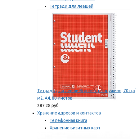
Тетради для левшей
Точилки для левшей
Мы рекомендуем
Тетрадь для левши Brunnen, на пружине, 70 гр/
м2, А4, 80 листов
287.28 руб
Хранение адресов и контактов
Телефонная книга
Хранение визитных карт
Карточки для картотек