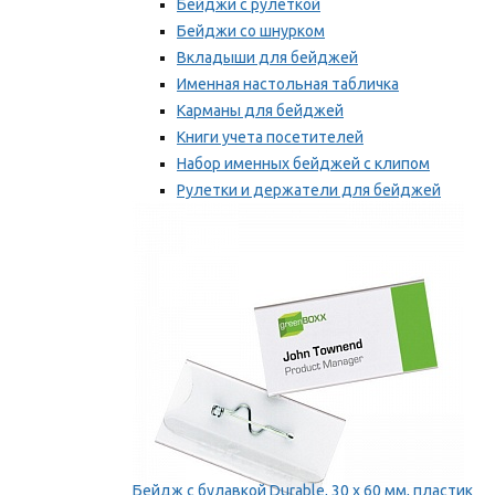
Бейджи с рулеткой
Бейджи со шнурком
Вкладыши для бейджей
Именная настольная табличка
Карманы для бейджей
Книги учета посетителей
Набор именных бейджей с клипом
Рулетки и держатели для бейджей
Самоклеящиеся бейджи
Мы рекомендуем
Бейдж с булавкой Durable, 30 х 60 мм, пластик