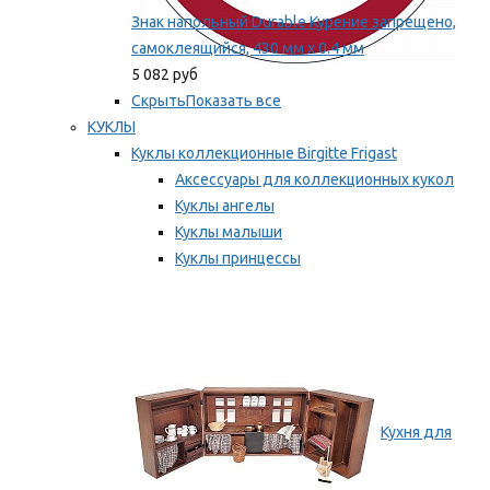
Знак напольный Durable Курение запрещено,
самоклеящийся, 430 мм х 0.4 мм
5 082 руб
Скрыть
Показать все
КУКЛЫ
Куклы коллекционные Birgitte Frigast
Аксессуары для коллекционных кукол
Куклы ангелы
Куклы малыши
Куклы принцессы
Куклы эльфы, гномы и феи
Мы рекомендуем
Кухня для