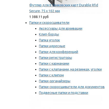
Футляр для 8 банковских карт Durable Rfid
Secure, 75 х 102 мм
1 388.11 руб
Папки и скоросшиватели
Аксессуары для архивации
Клип-борды
Папка уголок
Папки адресные
Папки для конференций
Папки регистраторы
Папки с карманами
Папки с клапанами, на резинках, уголки
Папки с клипом
Папки-органайзеры
Папки-скоросшиватели для документов
Подвесные папки и подставки
Скрепкошины и обложки
Мы рекомендуем