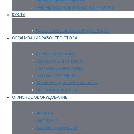
Информационные рамки
Маркировка на производстве и складе
КУКЛЫ
Куклы коллекционные Birgitte Frigast
ОРГАНИЗАЦИЯ РАБОЧЕГО СТОЛА
Клей канцелярский
Корректоры для текста
Настольные аксессуары
Товары для левшей
Хранение адресов и контактов
Чистящие продукты
ОФИСНОЕ ОБОРУДОВАНИЕ
Аптечки
Кейтеринг
Корзины для мусора