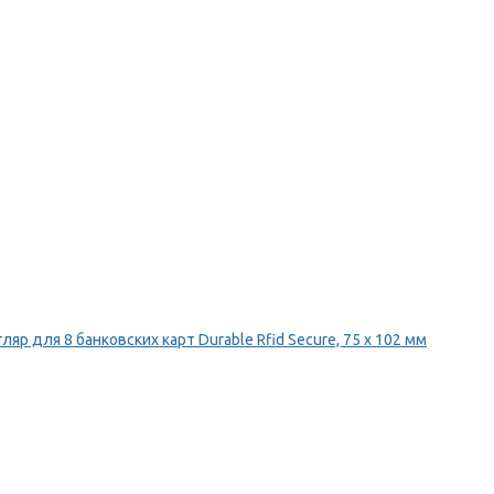
ляр для 8 банковских карт Durable Rfid Secure, 75 х 102 мм