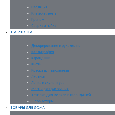
Изоляция
Клейкие ленты
Крепеж
Сварка и пайка
ТВОРЧЕСТВО
Декорирование и рукоделие
Каллиграфия
Карандаши
Кисти
Краски для рисования
Ластики
Лепка и скульптура
Мелки для рисования
Точилки для мелков и карандашей
Фломастеры
ТОВАРЫ ДЛЯ ДОМА