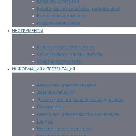
Блокноты и тетради
Бумага, картон и альбомы для рисования
Ежедневники, планинги
Подарочная упаковка
ИНСТРУМЕНТЫ
Канцелярские ножи и лезвия
Специальные степлеры и скобы
Электроинструменты
ИНФОРМАЦИЯ И ПРЕЗЕНТАЦИЯ
Аксессуары для презентации
Дверные таблички
Доски и демонстрационное оборудование
Пиктограммы
Аксессуары для планшетов и мониторов
Бейджи
Информационные дисплеи