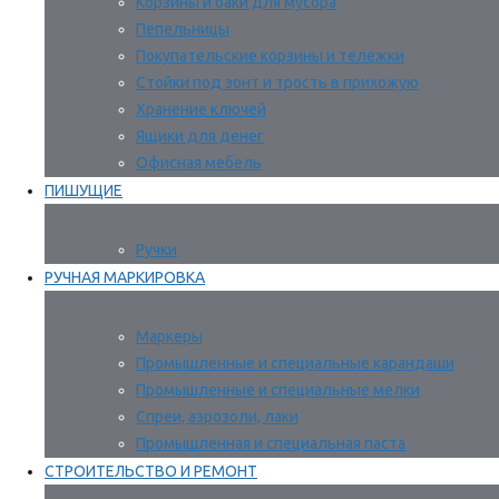
Корзины и баки для мусора
Пепельницы
Покупательские корзины и тележки
Стойки под зонт и трость в прихожую
Хранение ключей
Ящики для денег
Офисная мебель
ПИШУЩИЕ
Ручки
РУЧНАЯ МАРКИРОВКА
Маркеры
Промышленные и специальные карандаши
Промышленные и специальные мелки
Спреи, аэрозоли, лаки
Промышленная и специальная паста
СТРОИТЕЛЬСТВО И РЕМОНТ