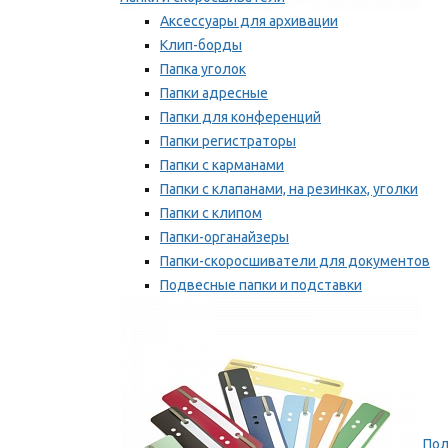
Аксессуары для архивации
Клип-борды
Папка уголок
Папки адресные
Папки для конференций
Папки регистраторы
Папки с карманами
Папки с клапанами, на резинках, уголки
Папки с клипом
Папки-органайзеры
Папки-скоросшиватели для документов
Подвесные папки и подставки
Скрепкошины и обложки
Мы рекомендуем
Пол