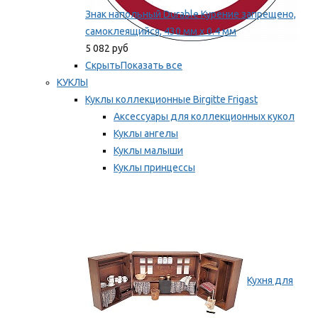
Знак напольный Durable Курение запрещено,
самоклеящийся, 430 мм х 0.4 мм
5 082 руб
Скрыть
Показать все
КУКЛЫ
Куклы коллекционные Birgitte Frigast
Аксессуары для коллекционных кукол
Куклы ангелы
Куклы малыши
Куклы принцессы
Куклы эльфы, гномы и феи
Мы рекомендуем
Кухня для