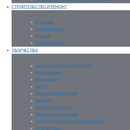
СТРОИТЕЛЬСТВО И РЕМОНТ
Изоляция
Клейкие ленты
Крепеж
Сварка и пайка
ТВОРЧЕСТВО
Декорирование и рукоделие
Каллиграфия
Карандаши
Кисти
Краски для рисования
Ластики
Лепка и скульптура
Мелки для рисования
Точилки для мелков и карандашей
Фломастеры