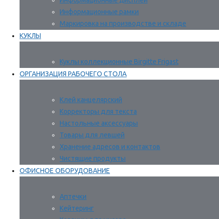
Информационные дисплеи
Информационные рамки
Маркировка на производстве и складе
КУКЛЫ
Куклы коллекционные Birgitte Frigast
ОРГАНИЗАЦИЯ РАБОЧЕГО СТОЛА
Клей канцелярский
Корректоры для текста
Настольные аксессуары
Товары для левшей
Хранение адресов и контактов
Чистящие продукты
ОФИСНОЕ ОБОРУДОВАНИЕ
Аптечки
Кейтеринг