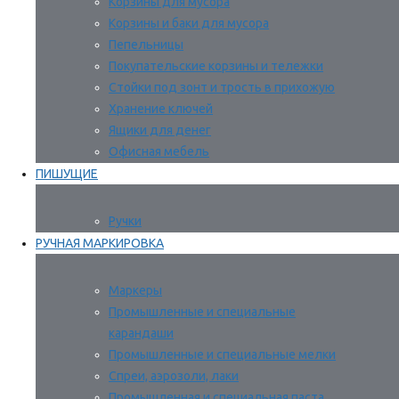
Корзины для мусора
Корзины и баки для мусора
Пепельницы
Покупательские корзины и тележки
Стойки под зонт и трость в прихожую
Хранение ключей
Ящики для денег
Офисная мебель
ПИШУЩИЕ
Ручки
РУЧНАЯ МАРКИРОВКА
Маркеры
Промышленные и специальные
карандаши
Промышленные и специальные мелки
Спреи, аэрозоли, лаки
Промышленная и специальная паста