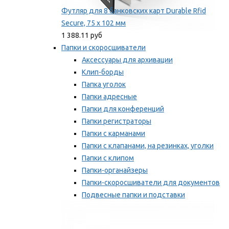
Футляр для 8 банковских карт Durable Rfid
Secure, 75 х 102 мм
1 388.11 руб
Папки и скоросшиватели
Аксессуары для архивации
Клип-борды
Папка уголок
Папки адресные
Папки для конференций
Папки регистраторы
Папки с карманами
Папки с клапанами, на резинках, уголки
Папки с клипом
Папки-органайзеры
Папки-скоросшиватели для документов
Подвесные папки и подставки
Скрепкошины и обложки
Мы рекомендуем