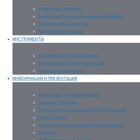
Блокноты и тетради
Бумага, картон и альбомы для рисования
Ежедневники, планинги
Подарочная упаковка
ИНСТРУМЕНТЫ
Канцелярские ножи и лезвия
Специальные степлеры и скобы
Электроинструменты
ИНФОРМАЦИЯ И ПРЕЗЕНТАЦИЯ
Аксессуары для презентации
Дверные таблички
Доски и демонстрационное оборудование
Пиктограммы
Аксессуары для планшетов и мониторов
Бейджи