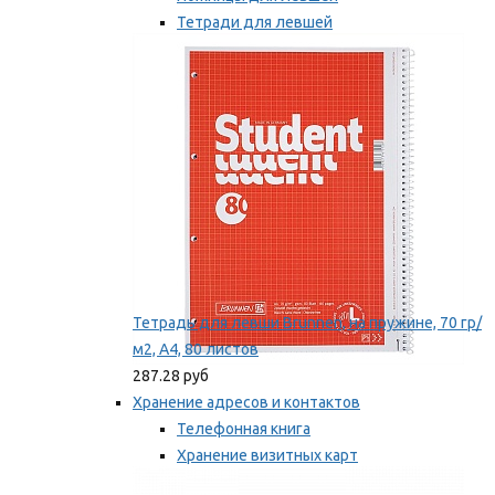
Тетради для левшей
Точилки для левшей
Мы рекомендуем
Тетрадь для левши Brunnen, на пружине, 70 гр/
м2, А4, 80 листов
287.28 руб
Хранение адресов и контактов
Телефонная книга
Хранение визитных карт
Карточки для картотек