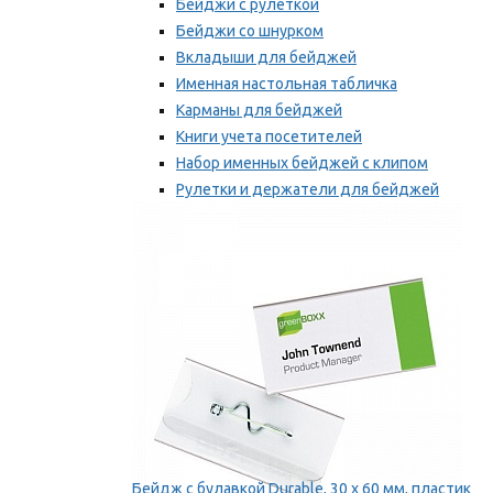
Бейджи с рулеткой
Бейджи со шнурком
Вкладыши для бейджей
Именная настольная табличка
Карманы для бейджей
Книги учета посетителей
Набор именных бейджей с клипом
Рулетки и держатели для бейджей
Самоклеящиеся бейджи
Мы рекомендуем
Бейдж с булавкой Durable, 30 х 60 мм, пластик