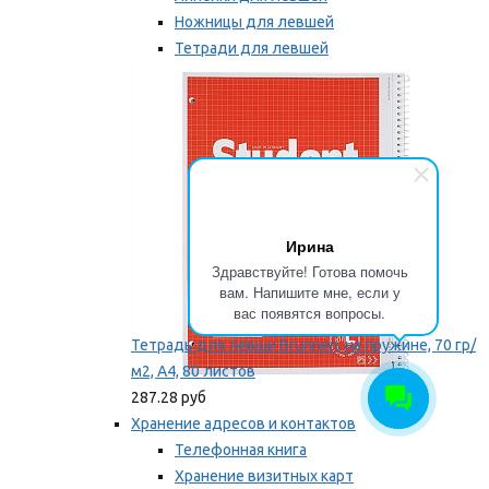
Ножницы для левшей
Тетради для левшей
Точилки для левшей
Мы рекомендуем
Ирина
Здравствуйте! Готова помочь
вам. Напишите мне, если у
вас появятся вопросы.
Тетрадь для левши Brunnen, на пружине, 70 гр/
м2, А4, 80 листов
287.28 руб
Хранение адресов и контактов
Телефонная книга
Хранение визитных карт