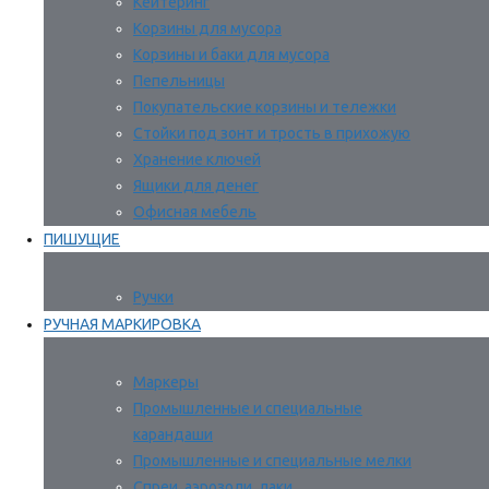
Кейтеринг
Корзины для мусора
Корзины и баки для мусора
Пепельницы
Покупательские корзины и тележки
Стойки под зонт и трость в прихожую
Хранение ключей
Ящики для денег
Офисная мебель
ПИШУЩИЕ
Ручки
РУЧНАЯ МАРКИРОВКА
Маркеры
Промышленные и специальные
карандаши
Промышленные и специальные мелки
Спреи, аэрозоли, лаки