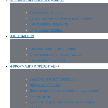
Блокноты и тетради
Бумага, картон и альбомы для рисования
Ежедневники, планинги
Подарочная упаковка
ИНСТРУМЕНТЫ
Канцелярские ножи и лезвия
Специальные степлеры и скобы
Электроинструменты
ИНФОРМАЦИЯ И ПРЕЗЕНТАЦИЯ
Аксессуары для презентации
Дверные таблички
Доски и демонстрационное оборудование
Пиктограммы
Аксессуары для планшетов и мониторов