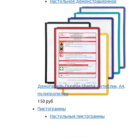
Настольное демонстрационное
оборудование
Мы рекомендуем
Демопанель Durable Sherpa, антиблик, А4,
полипропилен
150 руб
Пиктограммы
Настольные пиктограммы
Самоклеящиеся пиктограммы
Мы рекомендуем