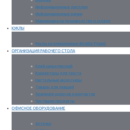
Бейджи
Информационные дисплеи
Информационные рамки
Маркировка на производстве и складе
КУКЛЫ
Куклы коллекционные Birgitte Frigast
ОРГАНИЗАЦИЯ РАБОЧЕГО СТОЛА
Клей канцелярский
Корректоры для текста
Настольные аксессуары
Товары для левшей
Хранение адресов и контактов
Чистящие продукты
ОФИСНОЕ ОБОРУДОВАНИЕ
Аптечки