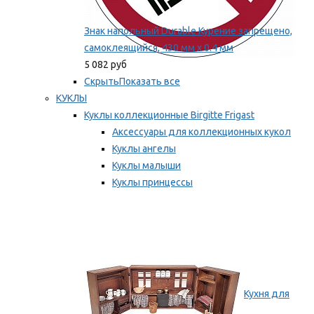
Знак напольный Durable Курение запрещено,
самоклеящийся, 430 мм х 0.4 мм
5 082 руб
Скрыть
Показать все
КУКЛЫ
Куклы коллекционные Birgitte Frigast
Аксессуары для коллекционных кукол
Куклы ангелы
Куклы малыши
Куклы принцессы
Куклы эльфы, гномы и феи
Мы рекомендуем
Кухня для