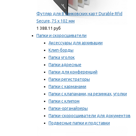
Футляр для 8 банковских карт Durable Rfid
Secure, 75 х 102 мм
1 388.11 руб
Папки и скоросшиватели
Аксессуары для архивации
Клип-борды
Папка уголок
Папки адресные
Папки для конференций
Папки регистраторы
Папки с карманами
Папки с клапанами, на резинках, уголки
Папки с клипом
Папки-органайзеры
Папки-скоросшиватели для документов
Подвесные папки и подставки
Скрепкошины и обложки