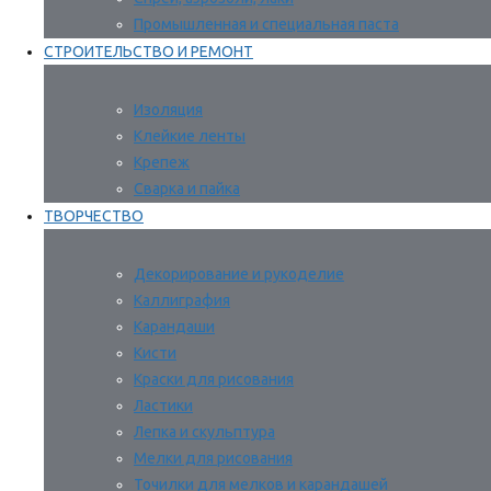
Промышленная и специальная паста
СТРОИТЕЛЬСТВО И РЕМОНТ
Изоляция
Клейкие ленты
Крепеж
Сварка и пайка
ТВОРЧЕСТВО
Декорирование и рукоделие
Каллиграфия
Карандаши
Кисти
Краски для рисования
Ластики
Лепка и скульптура
Мелки для рисования
Точилки для мелков и карандашей