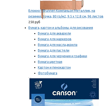
Блокнот Brunnen Компаньон Металлик, на
резинке, точка, 80 гр/м2, 9.5 х 12.8 см, 96 листов
250 руб
Бумага, картон и альбомы для рисования
Бумага для акварели
Бумага для маркеров
Бумага для масла,акрила
Бумага для пастели
Бумага для черчения и графики
Бумага цветная
Картон и пенокартон
Фотобумага
Мы рекомендуем