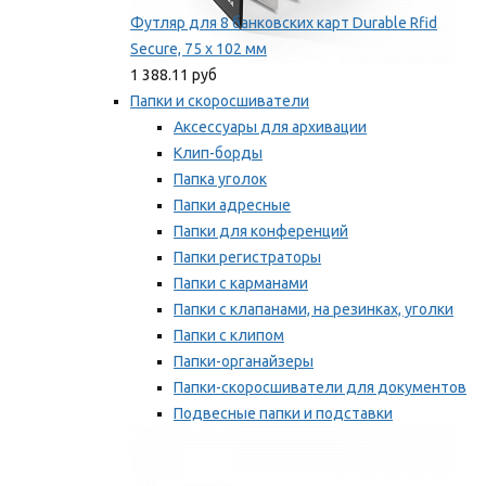
Футляр для 8 банковских карт Durable Rfid
Secure, 75 х 102 мм
1 388.11 руб
Папки и скоросшиватели
Аксессуары для архивации
Клип-борды
Папка уголок
Папки адресные
Папки для конференций
Папки регистраторы
Папки с карманами
Папки с клапанами, на резинках, уголки
Папки с клипом
Папки-органайзеры
Папки-скоросшиватели для документов
Подвесные папки и подставки
Скрепкошины и обложки
Мы рекомендуем