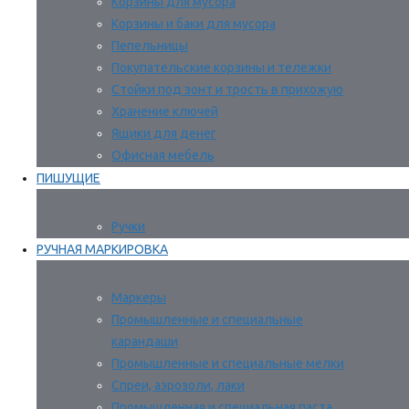
Корзины для мусора
Корзины и баки для мусора
Пепельницы
Покупательские корзины и тележки
Стойки под зонт и трость в прихожую
Хранение ключей
Ящики для денег
Офисная мебель
ПИШУЩИЕ
Ручки
РУЧНАЯ МАРКИРОВКА
Маркеры
Промышленные и специальные
карандаши
Промышленные и специальные мелки
Спреи, аэрозоли, лаки
Промышленная и специальная паста