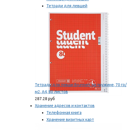
Тетради для левшей
Точилки для левшей
Мы рекомендуем
Тетрадь для левши Brunnen, на пружине, 70 гр/
м2, А4, 80 листов
287.28 руб
Хранение адресов и контактов
Телефонная книга
Хранение визитных карт
Карточки для картотек