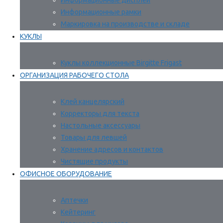
Информационные дисплеи
Информационные рамки
Маркировка на производстве и складе
КУКЛЫ
Куклы коллекционные Birgitte Frigast
ОРГАНИЗАЦИЯ РАБОЧЕГО СТОЛА
Клей канцелярский
Корректоры для текста
Настольные аксессуары
Товары для левшей
Хранение адресов и контактов
Чистящие продукты
ОФИСНОЕ ОБОРУДОВАНИЕ
Аптечки
Кейтеринг