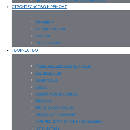
СТРОИТЕЛЬСТВО И РЕМОНТ
Изоляция
Клейкие ленты
Крепеж
Сварка и пайка
ТВОРЧЕСТВО
Декорирование и рукоделие
Каллиграфия
Карандаши
Кисти
Краски для рисования
Ластики
Лепка и скульптура
Мелки для рисования
Точилки для мелков и карандашей
Фломастеры