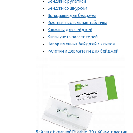
Бейджи с рулеткой
Бейджи со шнурком
Вкладыши для бейджей
Именная настольная табличка
Карманы для бейджей
Книги учета посетителей
Набор именных бейджей с клипом
Рулетки и держатели для бейджей
Самоклеящиеся бейджи
Мы рекомендуем
Бейдж с булавкой Durable, 30 х 60 мм, пластик