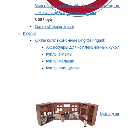
Знак напольный Durable Курение запрещено,
самоклеящийся, 430 мм х 0.4 мм
5 082 руб
Скрыть
Показать все
КУКЛЫ
Куклы коллекционные Birgitte Frigast
Аксессуары для коллекционных кукол
Куклы ангелы
Куклы малыши
Куклы принцессы
Куклы эльфы, гномы и феи
Мы рекомендуем
Кухня для