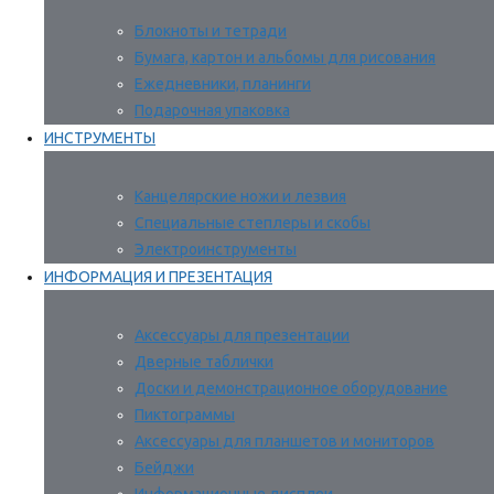
Блокноты и тетради
Бумага, картон и альбомы для рисования
Ежедневники, планинги
Подарочная упаковка
ИНСТРУМЕНТЫ
Канцелярские ножи и лезвия
Специальные степлеры и скобы
Электроинструменты
ИНФОРМАЦИЯ И ПРЕЗЕНТАЦИЯ
Аксессуары для презентации
Дверные таблички
Доски и демонстрационное оборудование
Пиктограммы
Аксессуары для планшетов и мониторов
Бейджи