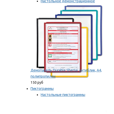
Настольное демонстрационное
оборудование
Мы рекомендуем
Демопанель Durable Sherpa, антиблик, А4,
полипропилен
150 руб
Пиктограммы
Настольные пиктограммы
Самоклеящиеся пиктограммы
Мы рекомендуем