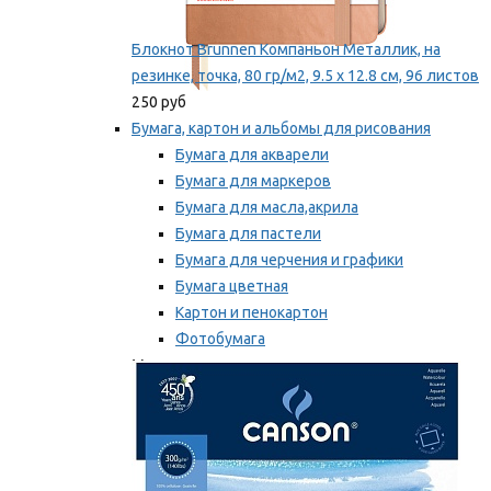
Блокнот Brunnen Компаньон Металлик, на
резинке, точка, 80 гр/м2, 9.5 х 12.8 см, 96 листов
250 руб
Бумага, картон и альбомы для рисования
Бумага для акварели
Бумага для маркеров
Бумага для масла,акрила
Бумага для пастели
Бумага для черчения и графики
Бумага цветная
Картон и пенокартон
Фотобумага
Мы рекомендуем