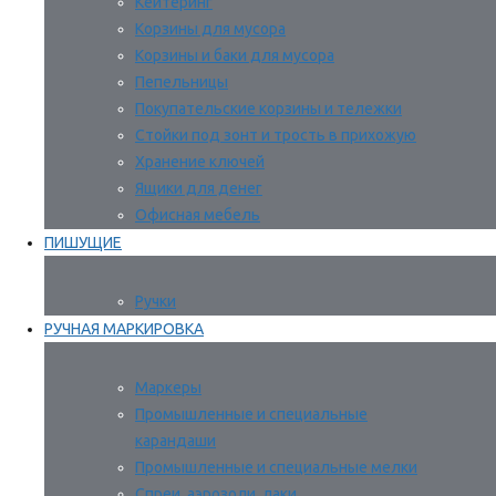
Кейтеринг
Корзины для мусора
Корзины и баки для мусора
Пепельницы
Покупательские корзины и тележки
Стойки под зонт и трость в прихожую
Хранение ключей
Ящики для денег
Офисная мебель
ПИШУЩИЕ
Ручки
РУЧНАЯ МАРКИРОВКА
Маркеры
Промышленные и специальные
карандаши
Промышленные и специальные мелки
Спреи, аэрозоли, лаки