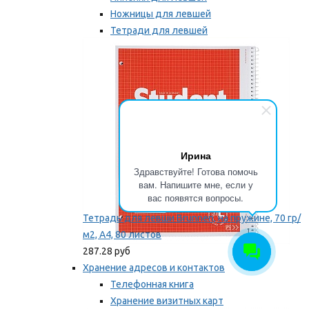
Ножницы для левшей
Тетради для левшей
Точилки для левшей
Мы рекомендуем
Ирина
Здравствуйте! Готова помочь
вам. Напишите мне, если у
вас появятся вопросы.
Тетрадь для левши Brunnen, на пружине, 70 гр/
м2, А4, 80 листов
287.28 руб
Хранение адресов и контактов
Телефонная книга
Хранение визитных карт