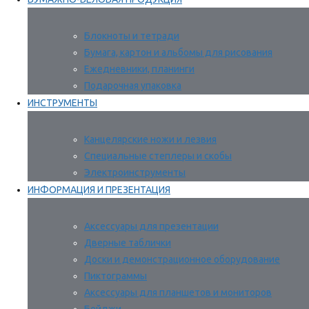
Блокноты и тетради
Бумага, картон и альбомы для рисования
Ежедневники, планинги
Подарочная упаковка
ИНСТРУМЕНТЫ
Канцелярские ножи и лезвия
Специальные степлеры и скобы
Электроинструменты
ИНФОРМАЦИЯ И ПРЕЗЕНТАЦИЯ
Аксессуары для презентации
Дверные таблички
Доски и демонстрационное оборудование
Пиктограммы
Аксессуары для планшетов и мониторов