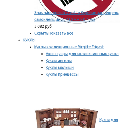
Знак напольный Durable Курение запрещено,
самоклеящийся, 430 мм х 0.4 мм
5 082 руб
Скрыть
Показать все
КУКЛЫ
Куклы коллекционные Birgitte Frigast
Аксессуары для коллекционных кукол
Куклы ангелы
Куклы малыши
Куклы принцессы
Куклы эльфы, гномы и феи
Мы рекомендуем
Кухня для