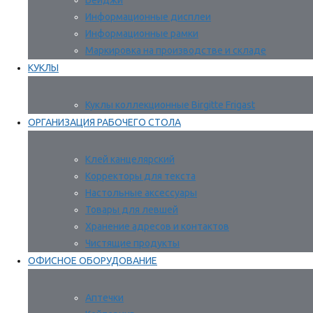
Бейджи
Информационные дисплеи
Информационные рамки
Маркировка на производстве и складе
КУКЛЫ
Куклы коллекционные Birgitte Frigast
ОРГАНИЗАЦИЯ РАБОЧЕГО СТОЛА
Клей канцелярский
Корректоры для текста
Настольные аксессуары
Товары для левшей
Хранение адресов и контактов
Чистящие продукты
ОФИСНОЕ ОБОРУДОВАНИЕ
Аптечки