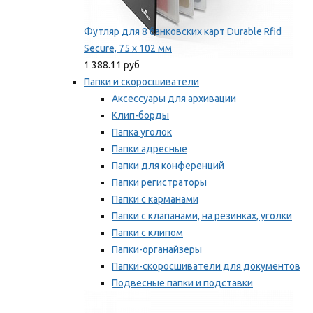
Футляр для 8 банковских карт Durable Rfid
Secure, 75 х 102 мм
1 388.11 руб
Папки и скоросшиватели
Аксессуары для архивации
Клип-борды
Папка уголок
Папки адресные
Папки для конференций
Папки регистраторы
Папки с карманами
Папки с клапанами, на резинках, уголки
Папки с клипом
Папки-органайзеры
Папки-скоросшиватели для документов
Подвесные папки и подставки
Скрепкошины и обложки