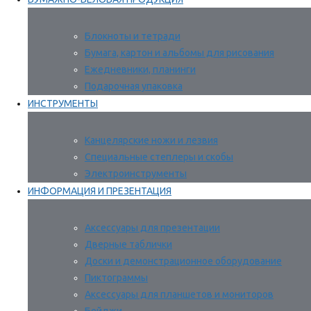
Блокноты и тетради
Бумага, картон и альбомы для рисования
Ежедневники, планинги
Подарочная упаковка
ИНСТРУМЕНТЫ
Канцелярские ножи и лезвия
Специальные степлеры и скобы
Электроинструменты
ИНФОРМАЦИЯ И ПРЕЗЕНТАЦИЯ
Аксессуары для презентации
Дверные таблички
Доски и демонстрационное оборудование
Пиктограммы
Аксессуары для планшетов и мониторов