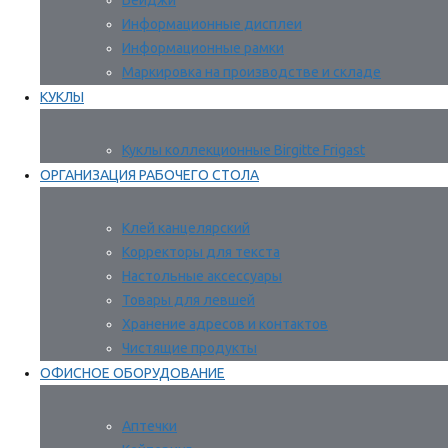
Бейджи
Информационные дисплеи
Информационные рамки
Маркировка на производстве и складе
КУКЛЫ
Куклы коллекционные Birgitte Frigast
ОРГАНИЗАЦИЯ РАБОЧЕГО СТОЛА
Клей канцелярский
Корректоры для текста
Настольные аксессуары
Товары для левшей
Хранение адресов и контактов
Чистящие продукты
ОФИСНОЕ ОБОРУДОВАНИЕ
Аптечки