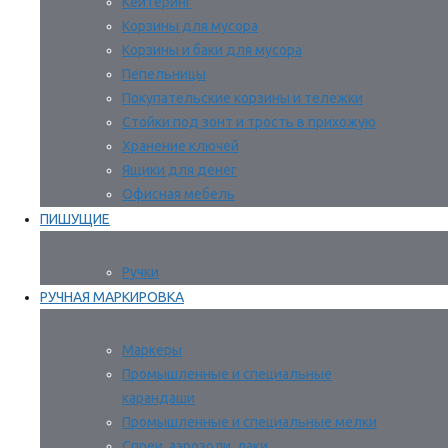
Кейтеринг
Корзины для мусора
Корзины и баки для мусора
Пепельницы
Покупательские корзины и тележки
Стойки под зонт и трость в прихожую
Хранение ключей
Ящики для денег
Офисная мебель
ПИШУЩИЕ
Ручки
РУЧНАЯ МАРКИРОВКА
Маркеры
Промышленные и специальные
карандаши
Промышленные и специальные мелки
Спреи, аэрозоли, лаки