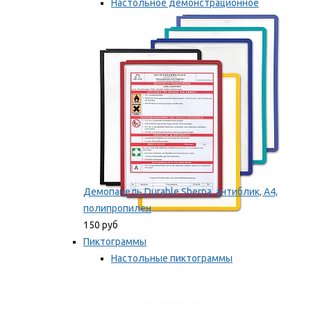
Настольное демонстрационное
оборудование
Мы рекомендуем
Демопанель Durable Sherpa, антиблик, А4,
полипропилен
150 руб
Пиктограммы
Настольные пиктограммы
Самоклеящиеся пиктограммы
Мы рекомендуем