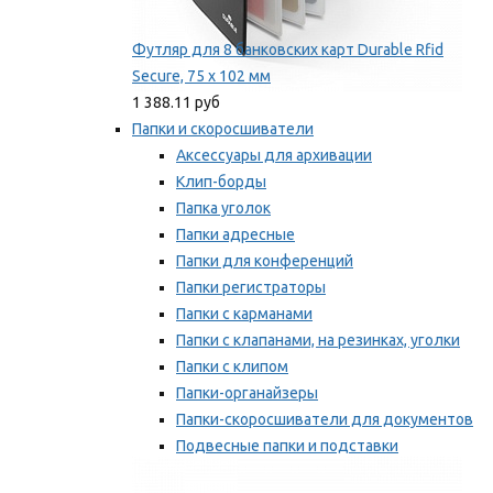
Футляр для 8 банковских карт Durable Rfid
Secure, 75 х 102 мм
1 388.11 руб
Папки и скоросшиватели
Аксессуары для архивации
Клип-борды
Папка уголок
Папки адресные
Папки для конференций
Папки регистраторы
Папки с карманами
Папки с клапанами, на резинках, уголки
Папки с клипом
Папки-органайзеры
Папки-скоросшиватели для документов
Подвесные папки и подставки
Скрепкошины и обложки