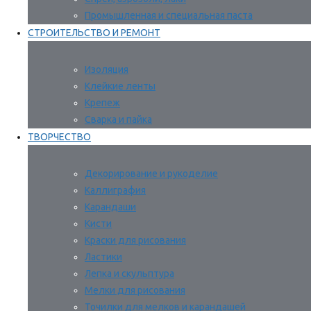
Промышленная и специальная паста
СТРОИТЕЛЬСТВО И РЕМОНТ
Изоляция
Клейкие ленты
Крепеж
Сварка и пайка
ТВОРЧЕСТВО
Декорирование и рукоделие
Каллиграфия
Карандаши
Кисти
Краски для рисования
Ластики
Лепка и скульптура
Мелки для рисования
Точилки для мелков и карандашей