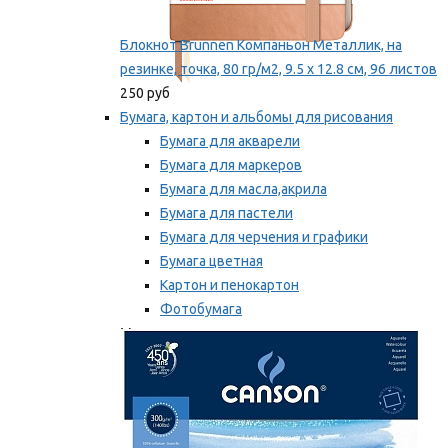
Блокнот Brunnen Компаньон Металлик, на
резинке, точка, 80 гр/м2, 9.5 х 12.8 см, 96 листов
250 руб
Бумага, картон и альбомы для рисования
Бумага для акварели
Бумага для маркеров
Бумага для масла,акрила
Бумага для пастели
Бумага для черчения и графики
Бумага цветная
Картон и пенокартон
Фотобумага
Мы рекомендуем