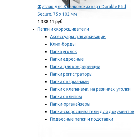
Футляр для 8 банковских карт Durable Rfid
Secure, 75 х 102 мм
1 388.11 руб
Папки и скоросшиватели
Аксессуары для архивации
Клип-борды
Папка уголок
Папки адресные
Папки для конференций
Папки регистраторы
Папки с карманами
Папки с клапанами, на резинках, уголки
Папки с клипом
Папки-органайзеры
Папки-скоросшиватели для документов
Подвесные папки и подставки
Скрепкошины и обложки
Мы рекомендуем