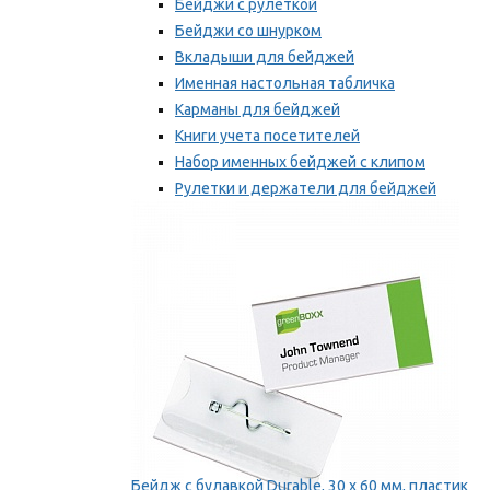
Бейджи с рулеткой
Бейджи со шнурком
Вкладыши для бейджей
Именная настольная табличка
Карманы для бейджей
Книги учета посетителей
Набор именных бейджей с клипом
Рулетки и держатели для бейджей
Самоклеящиеся бейджи
Мы рекомендуем
Бейдж с булавкой Durable, 30 х 60 мм, пластик