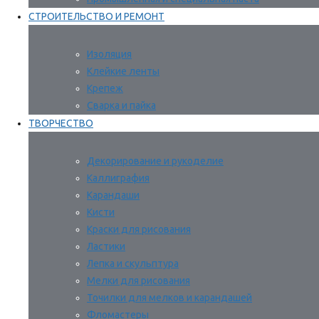
СТРОИТЕЛЬСТВО И РЕМОНТ
Изоляция
Клейкие ленты
Крепеж
Сварка и пайка
ТВОРЧЕСТВО
Декорирование и рукоделие
Каллиграфия
Карандаши
Кисти
Краски для рисования
Ластики
Лепка и скульптура
Мелки для рисования
Точилки для мелков и карандашей
Фломастеры