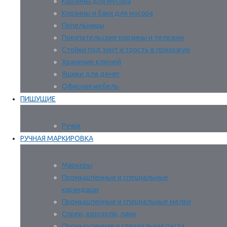
Корзины для мусора
Корзины и баки для мусора
Пепельницы
Покупательские корзины и тележки
Стойки под зонт и трость в прихожую
Хранение ключей
Ящики для денег
Офисная мебель
ПИШУЩИЕ
Ручки
РУЧНАЯ МАРКИРОВКА
Маркеры
Промышленные и специальные
карандаши
Промышленные и специальные мелки
Спреи, аэрозоли, лаки
Промышленная и специальная паста