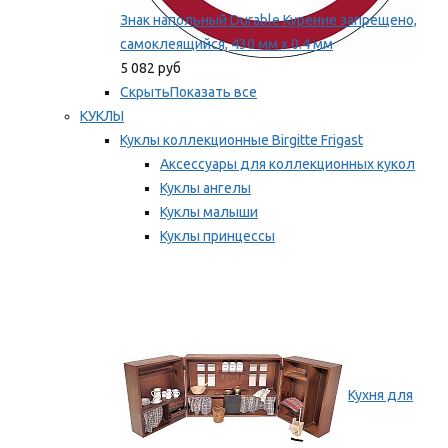
Знак напольный Durable Курение запрещено,
самоклеящийся, 430 мм х 0.4 мм
5 082 руб
Скрыть
Показать все
КУКЛЫ
Куклы коллекционные Birgitte Frigast
Аксессуары для коллекционных кукол
Куклы ангелы
Куклы малыши
Куклы принцессы
Куклы эльфы, гномы и феи
Мы рекомендуем
Кухня для