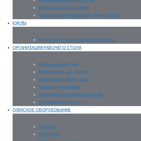
Информационные дисплеи
Информационные рамки
Маркировка на производстве и складе
КУКЛЫ
Куклы коллекционные Birgitte Frigast
ОРГАНИЗАЦИЯ РАБОЧЕГО СТОЛА
Клей канцелярский
Корректоры для текста
Настольные аксессуары
Товары для левшей
Хранение адресов и контактов
Чистящие продукты
ОФИСНОЕ ОБОРУДОВАНИЕ
Аптечки
Кейтеринг