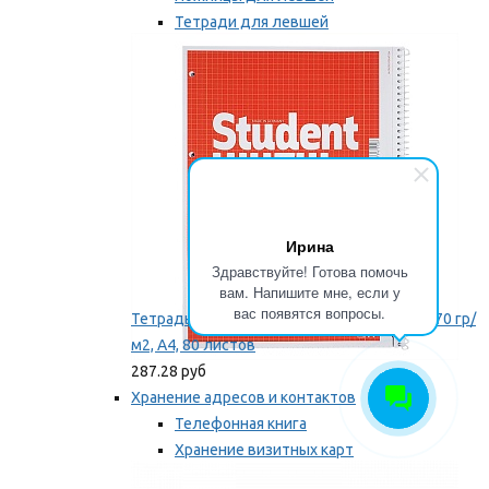
Тетради для левшей
Точилки для левшей
Мы рекомендуем
Ирина
Здравствуйте! Готова помочь
вам. Напишите мне, если у
вас появятся вопросы.
Тетрадь для левши Brunnen, на пружине, 70 гр/
м2, А4, 80 листов
287.28 руб
Хранение адресов и контактов
Телефонная книга
Хранение визитных карт
Карточки для картотек