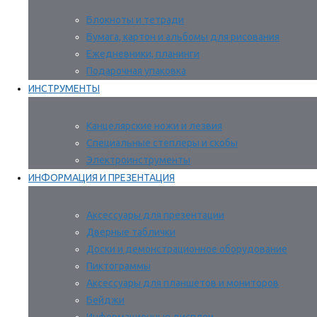
Блокноты и тетради
Бумага, картон и альбомы для рисования
Ежедневники, планинги
Подарочная упаковка
ИНСТРУМЕНТЫ
Канцелярские ножи и лезвия
Специальные степлеры и скобы
Электроинструменты
ИНФОРМАЦИЯ И ПРЕЗЕНТАЦИЯ
Аксессуары для презентации
Дверные таблички
Доски и демонстрационное оборудование
Пиктограммы
Аксессуары для планшетов и мониторов
Бейджи