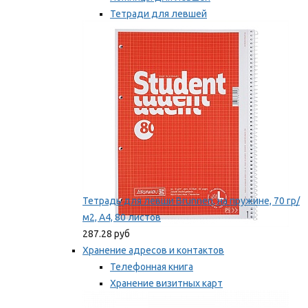
Тетради для левшей
Точилки для левшей
Мы рекомендуем
Тетрадь для левши Brunnen, на пружине, 70 гр/
м2, А4, 80 листов
287.28 руб
Хранение адресов и контактов
Телефонная книга
Хранение визитных карт
Карточки для картотек