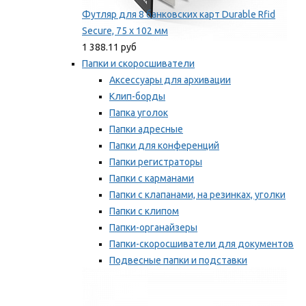
Футляр для 8 банковских карт Durable Rfid
Secure, 75 х 102 мм
1 388.11 руб
Папки и скоросшиватели
Аксессуары для архивации
Клип-борды
Папка уголок
Папки адресные
Папки для конференций
Папки регистраторы
Папки с карманами
Папки с клапанами, на резинках, уголки
Папки с клипом
Папки-органайзеры
Папки-скоросшиватели для документов
Подвесные папки и подставки
Скрепкошины и обложки
Мы рекомендуем