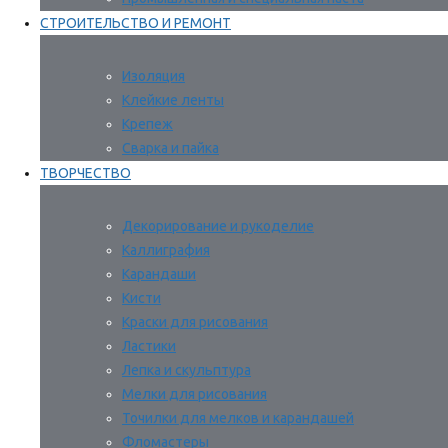
СТРОИТЕЛЬСТВО И РЕМОНТ
Изоляция
Клейкие ленты
Крепеж
Сварка и пайка
ТВОРЧЕСТВО
Декорирование и рукоделие
Каллиграфия
Карандаши
Кисти
Краски для рисования
Ластики
Лепка и скульптура
Мелки для рисования
Точилки для мелков и карандашей
Фломастеры