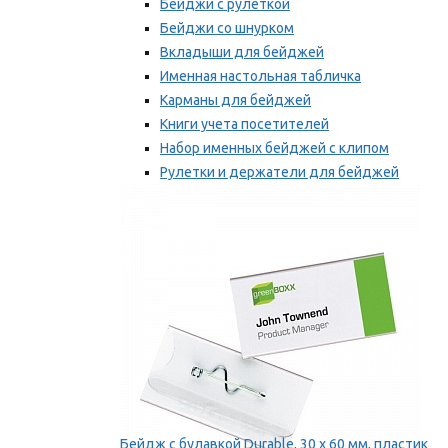
Бейджи с рулеткой
Бейджи со шнурком
Вкладыши для бейджей
Именная настольная табличка
Карманы для бейджей
Книги учета посетителей
Набор именных бейджей с клипом
Рулетки и держатели для бейджей
Самоклеящиеся бейджи
Мы рекомендуем
Бейдж с булавкой Durable, 30 х 60 мм, пластик