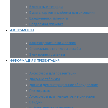
Блокноты и тетради
Бумага, картон и альбомы для рисования
Ежедневники, планинги
Подарочная упаковка
ИНСТРУМЕНТЫ
Канцелярские ножи и лезвия
Специальные степлеры и скобы
Электроинструменты
ИНФОРМАЦИЯ И ПРЕЗЕНТАЦИЯ
Аксессуары для презентации
Дверные таблички
Доски и демонстрационное оборудование
Пиктограммы
Аксессуары для планшетов и мониторов
Бейджи