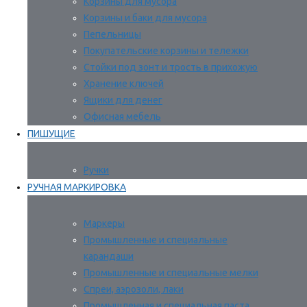
Корзины для мусора
Корзины и баки для мусора
Пепельницы
Покупательские корзины и тележки
Стойки под зонт и трость в прихожую
Хранение ключей
Ящики для денег
Офисная мебель
ПИШУЩИЕ
Ручки
РУЧНАЯ МАРКИРОВКА
Маркеры
Промышленные и специальные
карандаши
Промышленные и специальные мелки
Спреи, аэрозоли, лаки
Промышленная и специальная паста