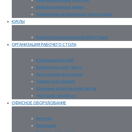
Информационные дисплеи
Информационные рамки
Маркировка на производстве и складе
КУКЛЫ
Куклы коллекционные Birgitte Frigast
ОРГАНИЗАЦИЯ РАБОЧЕГО СТОЛА
Клей канцелярский
Корректоры для текста
Настольные аксессуары
Товары для левшей
Хранение адресов и контактов
Чистящие продукты
ОФИСНОЕ ОБОРУДОВАНИЕ
Аптечки
Кейтеринг