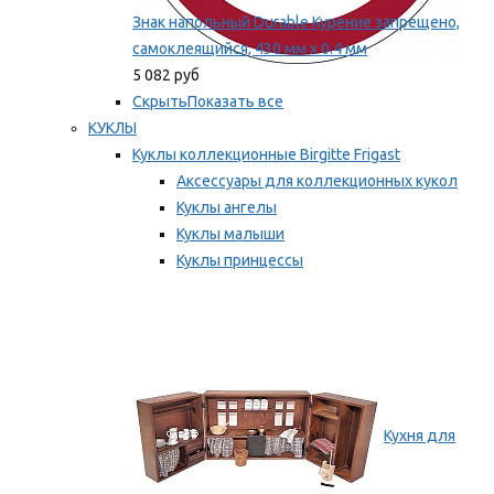
Знак напольный Durable Курение запрещено,
самоклеящийся, 430 мм х 0.4 мм
5 082 руб
Скрыть
Показать все
КУКЛЫ
Куклы коллекционные Birgitte Frigast
Аксессуары для коллекционных кукол
Куклы ангелы
Куклы малыши
Куклы принцессы
Куклы эльфы, гномы и феи
Мы рекомендуем
Кухня для