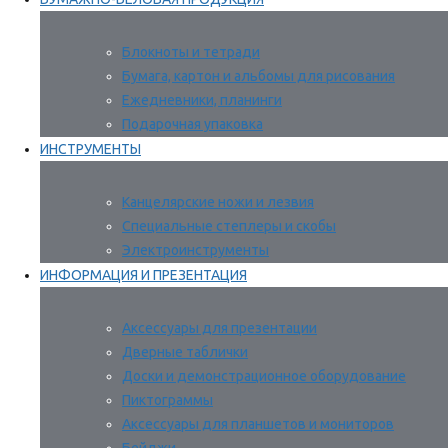
Блокноты и тетради
Бумага, картон и альбомы для рисования
Ежедневники, планинги
Подарочная упаковка
ИНСТРУМЕНТЫ
Канцелярские ножи и лезвия
Специальные степлеры и скобы
Электроинструменты
ИНФОРМАЦИЯ И ПРЕЗЕНТАЦИЯ
Аксессуары для презентации
Дверные таблички
Доски и демонстрационное оборудование
Пиктограммы
Аксессуары для планшетов и мониторов