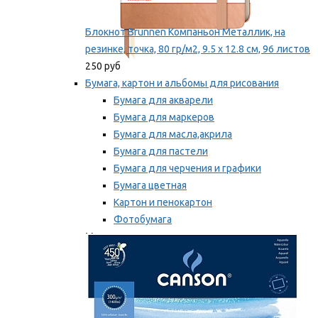
Блокнот Brunnen Компаньон Металлик, на
резинке, точка, 80 гр/м2, 9.5 х 12.8 см, 96 листов
250 руб
Бумага, картон и альбомы для рисования
Бумага для акварели
Бумага для маркеров
Бумага для масла,акрила
Бумага для пастели
Бумага для черчения и графики
Бумага цветная
Картон и пенокартон
Фотобумага
Мы рекомендуем