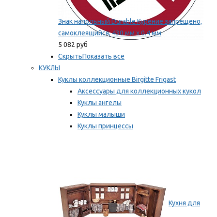
Знак напольный Durable Курение запрещено,
самоклеящийся, 430 мм х 0.4 мм
5 082 руб
Скрыть
Показать все
КУКЛЫ
Куклы коллекционные Birgitte Frigast
Аксессуары для коллекционных кукол
Куклы ангелы
Куклы малыши
Куклы принцессы
Куклы эльфы, гномы и феи
Мы рекомендуем
Кухня для