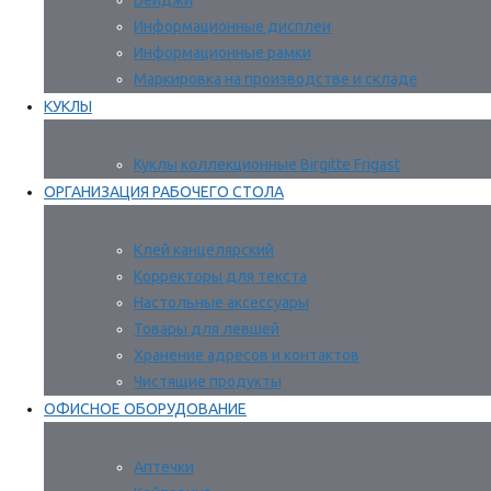
Бейджи
Информационные дисплеи
Информационные рамки
Маркировка на производстве и складе
КУКЛЫ
Куклы коллекционные Birgitte Frigast
ОРГАНИЗАЦИЯ РАБОЧЕГО СТОЛА
Клей канцелярский
Корректоры для текста
Настольные аксессуары
Товары для левшей
Хранение адресов и контактов
Чистящие продукты
ОФИСНОЕ ОБОРУДОВАНИЕ
Аптечки