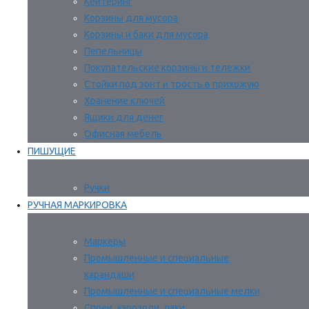
Кейтеринг
Корзины для мусора
Корзины и баки для мусора
Пепельницы
Покупательские корзины и тележки
Стойки под зонт и трость в прихожую
Хранение ключей
Ящики для денег
Офисная мебель
ПИШУЩИЕ
Ручки
РУЧНАЯ МАРКИРОВКА
Маркеры
Промышленные и специальные
карандаши
Промышленные и специальные мелки
Спреи, аэрозоли, лаки