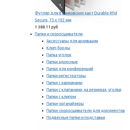
Футляр для 8 банковских карт Durable Rfid
Secure, 75 х 102 мм
1 388.11 руб
Папки и скоросшиватели
Аксессуары для архивации
Клип-борды
Папка уголок
Папки адресные
Папки для конференций
Папки регистраторы
Папки с карманами
Папки с клапанами, на резинках, уголки
Папки с клипом
Папки-органайзеры
Папки-скоросшиватели для документов
Подвесные папки и подставки
Скрепкошины и обложки