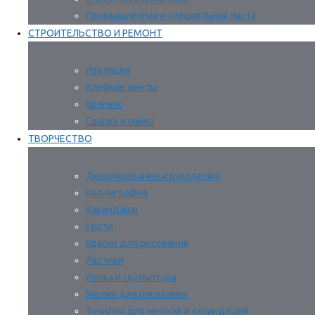
Промышленная и специальная паста
СТРОИТЕЛЬСТВО И РЕМОНТ
Изоляция
Клейкие ленты
Крепеж
Сварка и пайка
ТВОРЧЕСТВО
Декорирование и рукоделие
Каллиграфия
Карандаши
Кисти
Краски для рисования
Ластики
Лепка и скульптура
Мелки для рисования
Точилки для мелков и карандашей