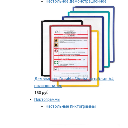
Настольное демонстрационное
оборудование
Мы рекомендуем
Демопанель Durable Sherpa, антиблик, А4,
полипропилен
150 руб
Пиктограммы
Настольные пиктограммы
Самоклеящиеся пиктограммы
Мы рекомендуем