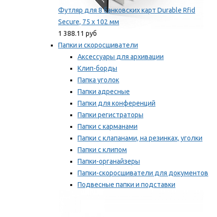
Футляр для 8 банковских карт Durable Rfid
Secure, 75 х 102 мм
1 388.11 руб
Папки и скоросшиватели
Аксессуары для архивации
Клип-борды
Папка уголок
Папки адресные
Папки для конференций
Папки регистраторы
Папки с карманами
Папки с клапанами, на резинках, уголки
Папки с клипом
Папки-органайзеры
Папки-скоросшиватели для документов
Подвесные папки и подставки
Скрепкошины и обложки
Мы рекомендуем