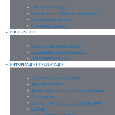
Блокноты и тетради
Бумага, картон и альбомы для рисования
Ежедневники, планинги
Подарочная упаковка
ИНСТРУМЕНТЫ
Канцелярские ножи и лезвия
Специальные степлеры и скобы
Электроинструменты
ИНФОРМАЦИЯ И ПРЕЗЕНТАЦИЯ
Аксессуары для презентации
Дверные таблички
Доски и демонстрационное оборудование
Пиктограммы
Аксессуары для планшетов и мониторов
Бейджи