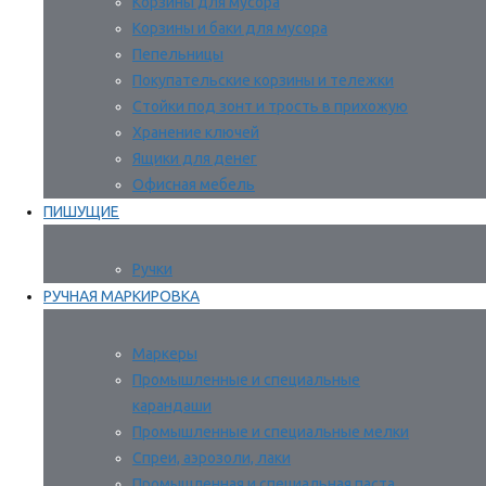
Корзины для мусора
Корзины и баки для мусора
Пепельницы
Покупательские корзины и тележки
Стойки под зонт и трость в прихожую
Хранение ключей
Ящики для денег
Офисная мебель
ПИШУЩИЕ
Ручки
РУЧНАЯ МАРКИРОВКА
Маркеры
Промышленные и специальные
карандаши
Промышленные и специальные мелки
Спреи, аэрозоли, лаки
Промышленная и специальная паста