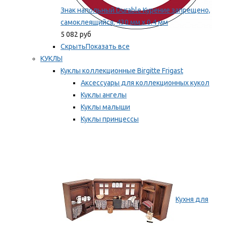
Знак напольный Durable Курение запрещено,
самоклеящийся, 430 мм х 0.4 мм
5 082 руб
Скрыть
Показать все
КУКЛЫ
Куклы коллекционные Birgitte Frigast
Аксессуары для коллекционных кукол
Куклы ангелы
Куклы малыши
Куклы принцессы
Куклы эльфы, гномы и феи
Мы рекомендуем
Кухня для