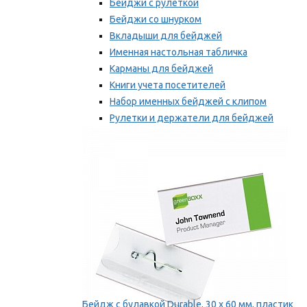
Бейджи с рулеткой
Бейджи со шнурком
Вкладыши для бейджей
Именная настольная табличка
Карманы для бейджей
Книги учета посетителей
Набор именных бейджей с клипом
Рулетки и держатели для бейджей
Самоклеящиеся бейджи
Мы рекомендуем
Бейдж с булавкой Durable, 30 х 60 мм, пластик