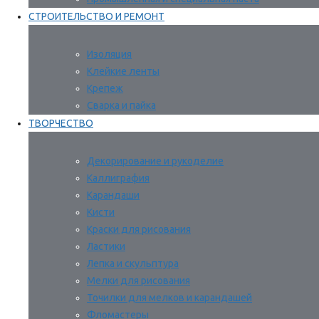
СТРОИТЕЛЬСТВО И РЕМОНТ
Изоляция
Клейкие ленты
Крепеж
Сварка и пайка
ТВОРЧЕСТВО
Декорирование и рукоделие
Каллиграфия
Карандаши
Кисти
Краски для рисования
Ластики
Лепка и скульптура
Мелки для рисования
Точилки для мелков и карандашей
Фломастеры