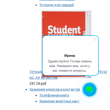
Тетради для левшей
Точилки для левшей
Мы рекомендуем
Ирина
Здравствуйте! Готова помочь
вам. Напишите мне, если у
вас появятся вопросы.
Тетрадь для левши Brunnen, на пружине, 70 гр/
м2, А4, 80 листов
287.28 руб
Хранение адресов и контактов
Телефонная книга
Хранение визитных карт
Карточки для картотек