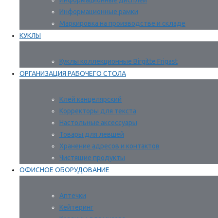
Информационные дисплеи
Информационные рамки
Маркировка на производстве и складе
КУКЛЫ
Куклы коллекционные Birgitte Frigast
ОРГАНИЗАЦИЯ РАБОЧЕГО СТОЛА
Клей канцелярский
Корректоры для текста
Настольные аксессуары
Товары для левшей
Хранение адресов и контактов
Чистящие продукты
ОФИСНОЕ ОБОРУДОВАНИЕ
Аптечки
Кейтеринг