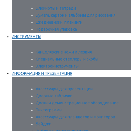
Блокноты и тетради
Бумага, картон и альбомы для рисования
Ежедневники, планинги
Подарочная упаковка
ИНСТРУМЕНТЫ
Канцелярские ножи и лезвия
Специальные степлеры и скобы
Электроинструменты
ИНФОРМАЦИЯ И ПРЕЗЕНТАЦИЯ
Аксессуары для презентации
Дверные таблички
Доски и демонстрационное оборудование
Пиктограммы
Аксессуары для планшетов и мониторов
Бейджи