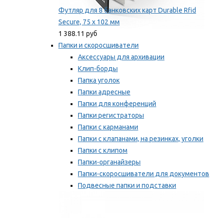
Футляр для 8 банковских карт Durable Rfid
Secure, 75 х 102 мм
1 388.11 руб
Папки и скоросшиватели
Аксессуары для архивации
Клип-борды
Папка уголок
Папки адресные
Папки для конференций
Папки регистраторы
Папки с карманами
Папки с клапанами, на резинках, уголки
Папки с клипом
Папки-органайзеры
Папки-скоросшиватели для документов
Подвесные папки и подставки
Скрепкошины и обложки
Мы рекомендуем