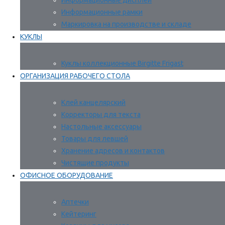
Информационные дисплеи
Информационные рамки
Маркировка на производстве и складе
КУКЛЫ
Куклы коллекционные Birgitte Frigast
ОРГАНИЗАЦИЯ РАБОЧЕГО СТОЛА
Клей канцелярский
Корректоры для текста
Настольные аксессуары
Товары для левшей
Хранение адресов и контактов
Чистящие продукты
ОФИСНОЕ ОБОРУДОВАНИЕ
Аптечки
Кейтеринг