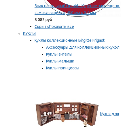
Знак напольный Durable Курение запрещено,
самоклеящийся, 430 мм х 0.4 мм
5 082 руб
Скрыть
Показать все
КУКЛЫ
Куклы коллекционные Birgitte Frigast
Аксессуары для коллекционных кукол
Куклы ангелы
Куклы малыши
Куклы принцессы
Куклы эльфы, гномы и феи
Мы рекомендуем
Кухня для