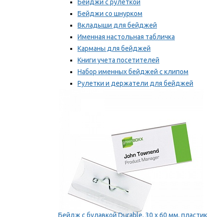
Бейджи с рулеткой
Бейджи со шнурком
Вкладыши для бейджей
Именная настольная табличка
Карманы для бейджей
Книги учета посетителей
Набор именных бейджей с клипом
Рулетки и держатели для бейджей
Самоклеящиеся бейджи
Мы рекомендуем
Бейдж с булавкой Durable, 30 х 60 мм, пластик