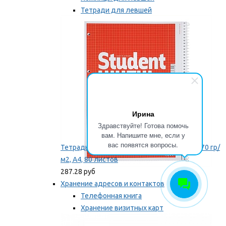
Тетради для левшей
Точилки для левшей
Мы рекомендуем
Ирина
Здравствуйте! Готова помочь
вам. Напишите мне, если у
вас появятся вопросы.
Тетрадь для левши Brunnen, на пружине, 70 гр/
м2, А4, 80 листов
287.28 руб
Хранение адресов и контактов
Телефонная книга
Хранение визитных карт
Карточки для картотек