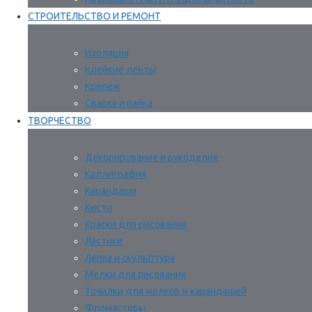
СТРОИТЕЛЬСТВО И РЕМОНТ
Изоляция
Клейкие ленты
Крепеж
Сварка и пайка
ТВОРЧЕСТВО
Декорирование и рукоделие
Каллиграфия
Карандаши
Кисти
Краски для рисования
Ластики
Лепка и скульптура
Мелки для рисования
Точилки для мелков и карандашей
Фломастеры