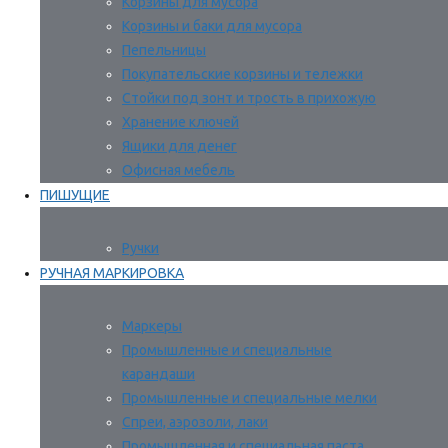
Корзины для мусора
Корзины и баки для мусора
Пепельницы
Покупательские корзины и тележки
Стойки под зонт и трость в прихожую
Хранение ключей
Ящики для денег
Офисная мебель
ПИШУЩИЕ
Ручки
РУЧНАЯ МАРКИРОВКА
Маркеры
Промышленные и специальные
карандаши
Промышленные и специальные мелки
Спреи, аэрозоли, лаки
Промышленная и специальная паста