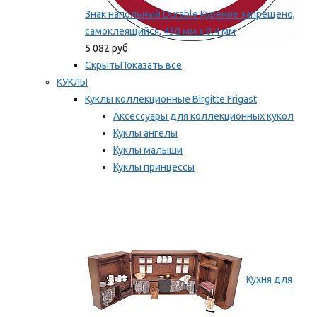
Знак напольный Durable Курение запрещено,
самоклеящийся, 430 мм х 0.4 мм
5 082 руб
Скрыть
Показать все
КУКЛЫ
Куклы коллекционные Birgitte Frigast
Аксессуары для коллекционных кукол
Куклы ангелы
Куклы малыши
Куклы принцессы
Куклы эльфы, гномы и феи
Мы рекомендуем
Кухня для