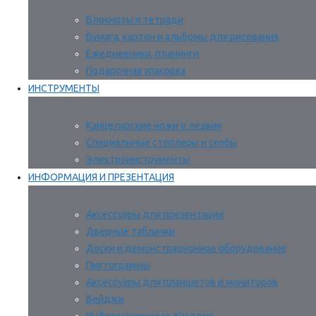
Блокноты и тетради
Бумага, картон и альбомы для рисования
Ежедневники, планинги
Подарочная упаковка
ИНСТРУМЕНТЫ
Канцелярские ножи и лезвия
Специальные степлеры и скобы
Электроинструменты
ИНФОРМАЦИЯ И ПРЕЗЕНТАЦИЯ
Аксессуары для презентации
Дверные таблички
Доски и демонстрационное оборудование
Пиктограммы
Аксессуары для планшетов и мониторов
Бейджи