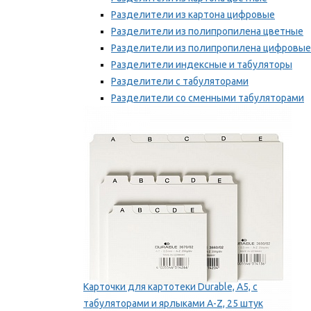
Разделители из картона цифровые
Разделители из полипропилена цветные
Разделители из полипропилена цифровые
Разделители индексные и табуляторы
Разделители с табуляторами
Разделители со сменными табуляторами
Разделительные полоски
Мы рекомендуем
Карточки для картотеки Durable, A5, с
табуляторами и ярлыками A-Z, 25 штук