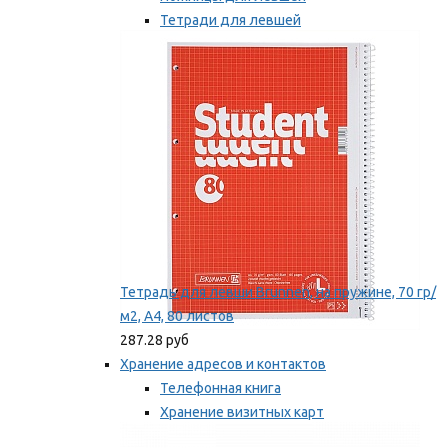
Тетради для левшей
Точилки для левшей
Мы рекомендуем
Тетрадь для левши Brunnen, на пружине, 70 гр/
м2, А4, 80 листов
287.28 руб
Хранение адресов и контактов
Телефонная книга
Хранение визитных карт
Карточки для картотек