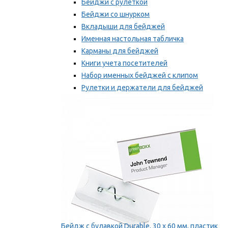
Бейджи с рулеткой
Бейджи со шнурком
Вкладыши для бейджей
Именная настольная табличка
Карманы для бейджей
Книги учета посетителей
Набор именных бейджей с клипом
Рулетки и держатели для бейджей
Самоклеящиеся бейджи
Мы рекомендуем
Бейдж с булавкой Durable, 30 х 60 мм, пластик