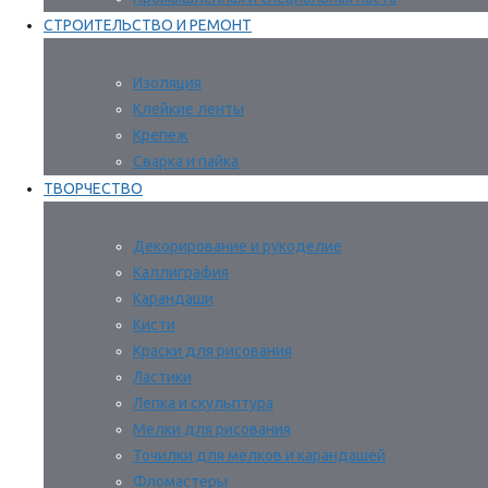
СТРОИТЕЛЬСТВО И РЕМОНТ
Изоляция
Клейкие ленты
Крепеж
Сварка и пайка
ТВОРЧЕСТВО
Декорирование и рукоделие
Каллиграфия
Карандаши
Кисти
Краски для рисования
Ластики
Лепка и скульптура
Мелки для рисования
Точилки для мелков и карандашей
Фломастеры