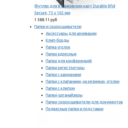
Футляр для 8 банковских карт Durable Rfid
Secure, 75 х 102 мм
1 388.11 руб
Папки и скоросшиватели
Аксессуары для архивации
Клип-борды
Папка уголок
Папки адресные
Папки для конференций
Папки регистраторы
Папки с карманами
Папки с клапанами, на резинках, уголки
Папки с клипом
Папки-органайзеры
Папки-скоросшиватели для документов
Подвесные папки и подставки
Скрепкошины и обложки
Мы рекомендуем