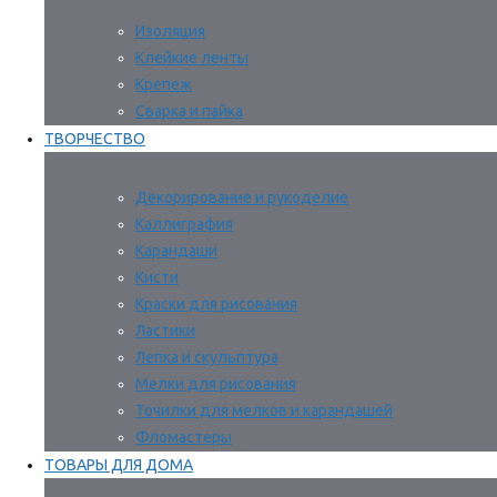
Изоляция
Клейкие ленты
Крепеж
Сварка и пайка
ТВОРЧЕСТВО
Декорирование и рукоделие
Каллиграфия
Карандаши
Кисти
Краски для рисования
Ластики
Лепка и скульптура
Мелки для рисования
Точилки для мелков и карандашей
Фломастеры
ТОВАРЫ ДЛЯ ДОМА