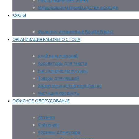
Информационные рамки
Маркировка на производстве и складе
КУКЛЫ
Куклы коллекционные Birgitte Frigast
ОРГАНИЗАЦИЯ РАБОЧЕГО СТОЛА
Клей канцелярский
Корректоры для текста
Настольные аксессуары
Товары для левшей
Хранение адресов и контактов
Чистящие продукты
ОФИСНОЕ ОБОРУДОВАНИЕ
Аптечки
Кейтеринг
Корзины для мусора