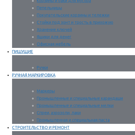
Корзины и баки для мусора
Пепельницы
Покупательские корзины и тележки
Стойки под зонт и трость в прихожую
Хранение ключей
Ящики для денег
Офисная мебель
ПИШУЩИЕ
Ручки
РУЧНАЯ МАРКИРОВКА
Маркеры
Промышленные и специальные карандаши
Промышленные и специальные мелки
Спреи, аэрозоли, лаки
Промышленная и специальная паста
СТРОИТЕЛЬСТВО И РЕМОНТ