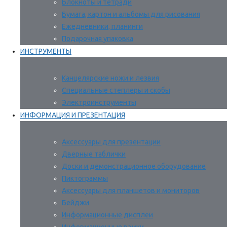
Блокноты и тетради
Бумага, картон и альбомы для рисования
Ежедневники, планинги
Подарочная упаковка
ИНСТРУМЕНТЫ
Канцелярские ножи и лезвия
Специальные степлеры и скобы
Электроинструменты
ИНФОРМАЦИЯ И ПРЕЗЕНТАЦИЯ
Аксессуары для презентации
Дверные таблички
Доски и демонстрационное оборудование
Пиктограммы
Аксессуары для планшетов и мониторов
Бейджи
Информационные дисплеи