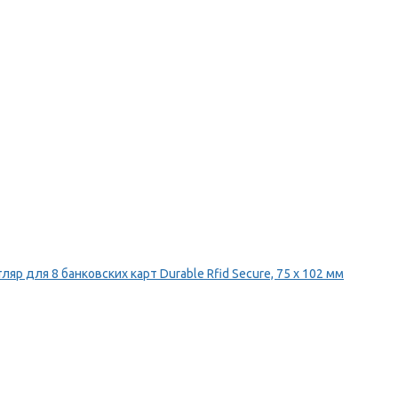
ляр для 8 банковских карт Durable Rfid Secure, 75 х 102 мм