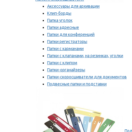
Аксессуары для архивации
Клип-борды
Папка уголок
Папки адресные
Папки для конференций
Папки регистраторы
Папки с карманами
Папки с клапанами, на резинках, уголки
Папки с клипом
Папки-органайзеры
Папки-скоросшиватели для документов
Подвесные папки и подставки
Скрепкошины и обложки
Мы рекомендуем
Пол