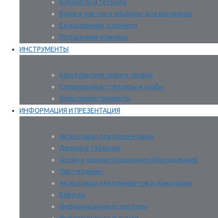
Блокноты и тетради
Бумага, картон и альбомы для рисования
Ежедневники, планинги
Подарочная упаковка
ИНСТРУМЕНТЫ
Канцелярские ножи и лезвия
Специальные степлеры и скобы
Электроинструменты
ИНФОРМАЦИЯ И ПРЕЗЕНТАЦИЯ
Аксессуары для презентации
Дверные таблички
Доски и демонстрационное оборудование
Пиктограммы
Аксессуары для планшетов и мониторов
Бейджи
Информационные дисплеи