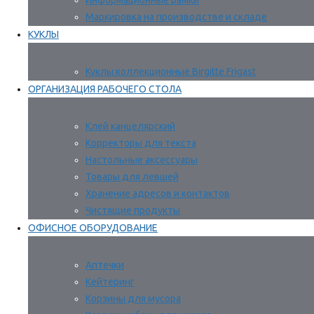
Информационные рамки
Маркировка на производстве и складе
КУКЛЫ
Куклы коллекционные Birgitte Frigast
ОРГАНИЗАЦИЯ РАБОЧЕГО СТОЛА
Клей канцелярский
Корректоры для текста
Настольные аксессуары
Товары для левшей
Хранение адресов и контактов
Чистящие продукты
ОФИСНОЕ ОБОРУДОВАНИЕ
Аптечки
Кейтеринг
Корзины для мусора