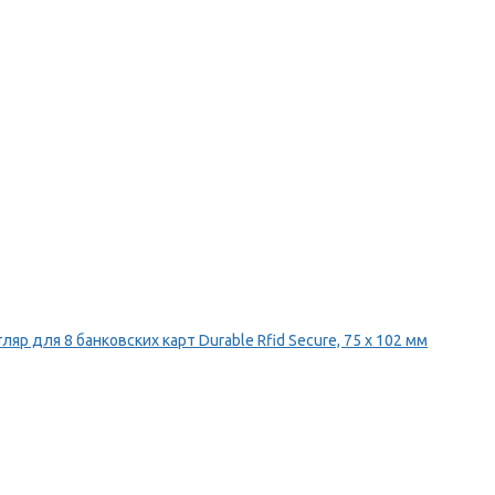
ляр для 8 банковских карт Durable Rfid Secure, 75 х 102 мм