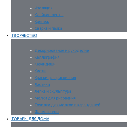
Изоляция
Клейкие ленты
Крепеж
Сварка и пайка
ТВОРЧЕСТВО
Декорирование и рукоделие
Каллиграфия
Карандаши
Кисти
Краски для рисования
Ластики
Лепка и скульптура
Мелки для рисования
Точилки для мелков и карандашей
Фломастеры
ТОВАРЫ ДЛЯ ДОМА