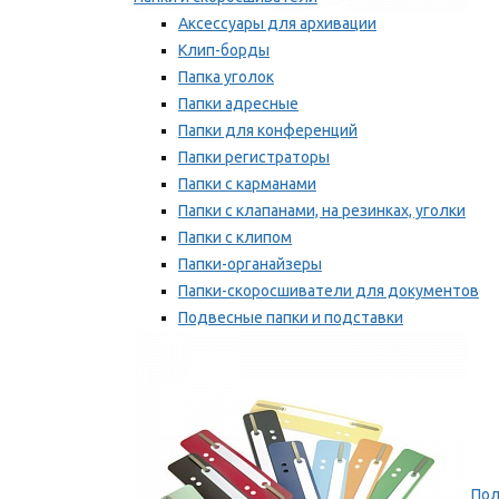
Аксессуары для архивации
Клип-борды
Папка уголок
Папки адресные
Папки для конференций
Папки регистраторы
Папки с карманами
Папки с клапанами, на резинках, уголки
Папки с клипом
Папки-органайзеры
Папки-скоросшиватели для документов
Подвесные папки и подставки
Скрепкошины и обложки
Мы рекомендуем
Пол