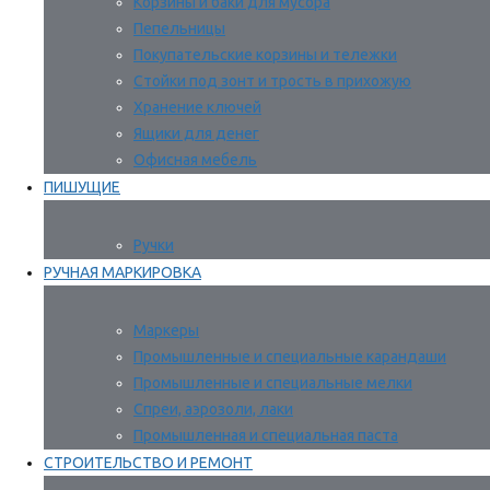
Корзины и баки для мусора
Пепельницы
Покупательские корзины и тележки
Стойки под зонт и трость в прихожую
Хранение ключей
Ящики для денег
Офисная мебель
ПИШУЩИЕ
Ручки
РУЧНАЯ МАРКИРОВКА
Маркеры
Промышленные и специальные карандаши
Промышленные и специальные мелки
Спреи, аэрозоли, лаки
Промышленная и специальная паста
СТРОИТЕЛЬСТВО И РЕМОНТ