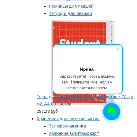
Ножницы для левшей
Тетради для левшей
Точилки для левшей
Мы рекомендуем
Ирина
Здравствуйте! Готова помочь
вам. Напишите мне, если у
вас появятся вопросы.
Тетрадь для левши Brunnen, на пружине, 70 гр/
м2, А4, 80 листов
287.28 руб
Хранение адресов и контактов
Телефонная книга
Хранение визитных карт