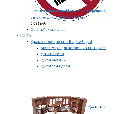
Знак напольный Durable Курение запрещено,
самоклеящийся, 430 мм х 0.4 мм
5 082 руб
Скрыть
Показать все
КУКЛЫ
Куклы коллекционные Birgitte Frigast
Аксессуары для коллекционных кукол
Куклы ангелы
Куклы малыши
Куклы принцессы
Куклы эльфы, гномы и феи
Мы рекомендуем
Кухня для