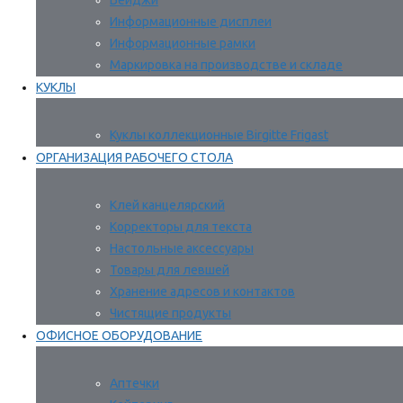
Бейджи
Информационные дисплеи
Информационные рамки
Маркировка на производстве и складе
КУКЛЫ
Куклы коллекционные Birgitte Frigast
ОРГАНИЗАЦИЯ РАБОЧЕГО СТОЛА
Клей канцелярский
Корректоры для текста
Настольные аксессуары
Товары для левшей
Хранение адресов и контактов
Чистящие продукты
ОФИСНОЕ ОБОРУДОВАНИЕ
Аптечки