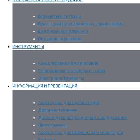
Блокноты и тетради
Бумага, картон и альбомы для рисования
Ежедневники, планинги
Подарочная упаковка
ИНСТРУМЕНТЫ
Канцелярские ножи и лезвия
Специальные степлеры и скобы
Электроинструменты
ИНФОРМАЦИЯ И ПРЕЗЕНТАЦИЯ
Аксессуары для презентации
Дверные таблички
Доски и демонстрационное оборудование
Пиктограммы
Аксессуары для планшетов и мониторов