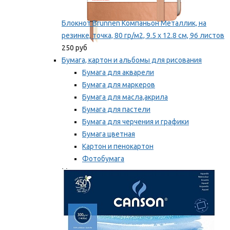
Блокнот Brunnen Компаньон Металлик, на
резинке, точка, 80 гр/м2, 9.5 х 12.8 см, 96 листов
250 руб
Бумага, картон и альбомы для рисования
Бумага для акварели
Бумага для маркеров
Бумага для масла,акрила
Бумага для пастели
Бумага для черчения и графики
Бумага цветная
Картон и пенокартон
Фотобумага
Мы рекомендуем