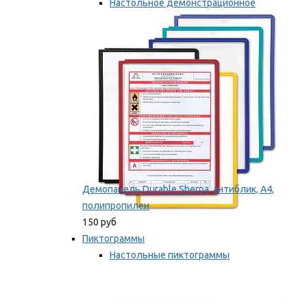
Настольное демонстрационное
оборудование
Мы рекомендуем
Демопанель Durable Sherpa, антиблик, А4,
полипропилен
150 руб
Пиктограммы
Настольные пиктограммы
Самоклеящиеся пиктограммы
Мы рекомендуем