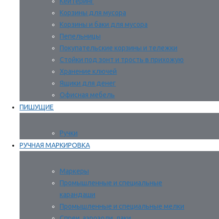
Кейтеринг
Корзины для мусора
Корзины и баки для мусора
Пепельницы
Покупательские корзины и тележки
Стойки под зонт и трость в прихожую
Хранение ключей
Ящики для денег
Офисная мебель
ПИШУЩИЕ
Ручки
РУЧНАЯ МАРКИРОВКА
Маркеры
Промышленные и специальные
карандаши
Промышленные и специальные мелки
Спреи, аэрозоли, лаки