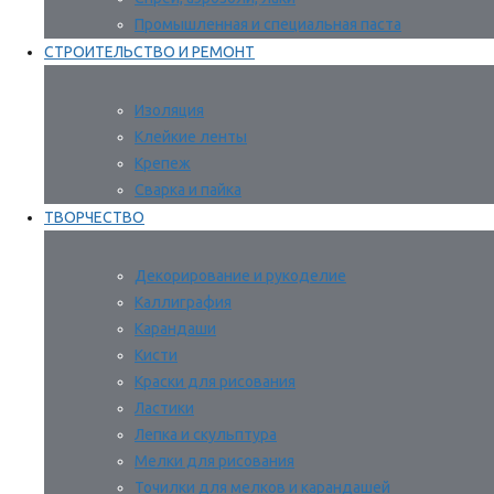
Промышленная и специальная паста
СТРОИТЕЛЬСТВО И РЕМОНТ
Изоляция
Клейкие ленты
Крепеж
Сварка и пайка
ТВОРЧЕСТВО
Декорирование и рукоделие
Каллиграфия
Карандаши
Кисти
Краски для рисования
Ластики
Лепка и скульптура
Мелки для рисования
Точилки для мелков и карандашей