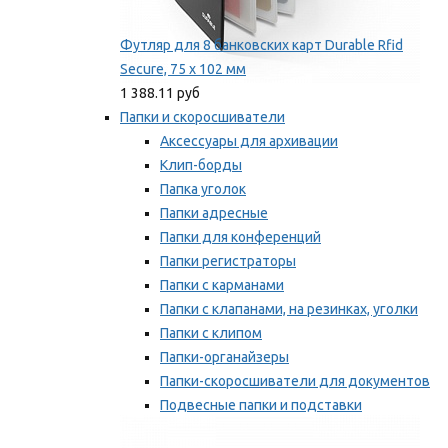
Футляр для 8 банковских карт Durable Rfid
Secure, 75 х 102 мм
1 388.11 руб
Папки и скоросшиватели
Аксессуары для архивации
Клип-борды
Папка уголок
Папки адресные
Папки для конференций
Папки регистраторы
Папки с карманами
Папки с клапанами, на резинках, уголки
Папки с клипом
Папки-органайзеры
Папки-скоросшиватели для документов
Подвесные папки и подставки
Скрепкошины и обложки