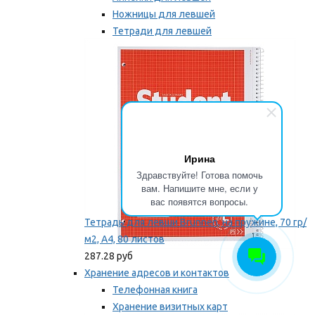
Ножницы для левшей
Тетради для левшей
Точилки для левшей
Мы рекомендуем
Ирина
Здравствуйте! Готова помочь
вам. Напишите мне, если у
вас появятся вопросы.
Тетрадь для левши Brunnen, на пружине, 70 гр/
м2, А4, 80 листов
287.28 руб
Хранение адресов и контактов
Телефонная книга
Хранение визитных карт