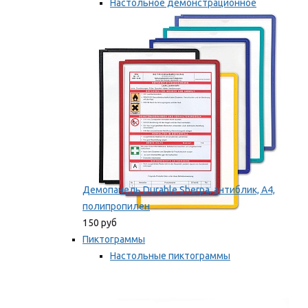
Настольное демонстрационное
оборудование
Мы рекомендуем
Демопанель Durable Sherpa, антиблик, А4,
полипропилен
150 руб
Пиктограммы
Настольные пиктограммы
Самоклеящиеся пиктограммы
Мы рекомендуем