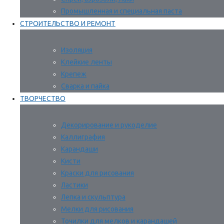
Промышленная и специальная паста
СТРОИТЕЛЬСТВО И РЕМОНТ
Изоляция
Клейкие ленты
Крепеж
Сварка и пайка
ТВОРЧЕСТВО
Декорирование и рукоделие
Каллиграфия
Карандаши
Кисти
Краски для рисования
Ластики
Лепка и скульптура
Мелки для рисования
Точилки для мелков и карандашей