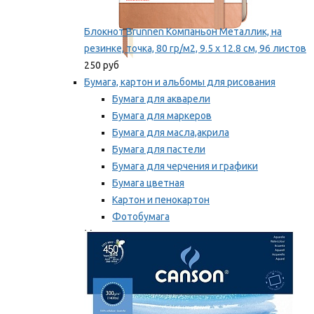
Блокнот Brunnen Компаньон Металлик, на
резинке, точка, 80 гр/м2, 9.5 х 12.8 см, 96 листов
250 руб
Бумага, картон и альбомы для рисования
Бумага для акварели
Бумага для маркеров
Бумага для масла,акрила
Бумага для пастели
Бумага для черчения и графики
Бумага цветная
Картон и пенокартон
Фотобумага
Мы рекомендуем