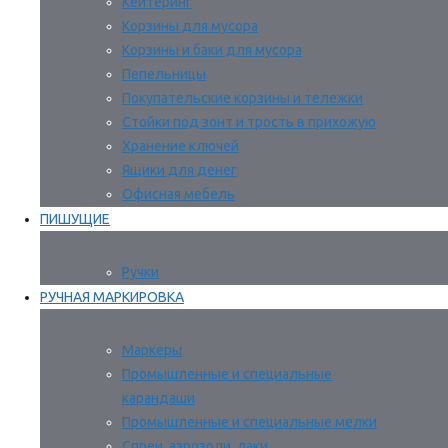
Кейтеринг
Корзины для мусора
Корзины и баки для мусора
Пепельницы
Покупательские корзины и тележки
Стойки под зонт и трость в прихожую
Хранение ключей
Ящики для денег
Офисная мебель
ПИШУЩИЕ
Ручки
РУЧНАЯ МАРКИРОВКА
Маркеры
Промышленные и специальные
карандаши
Промышленные и специальные мелки
Спреи, аэрозоли, лаки