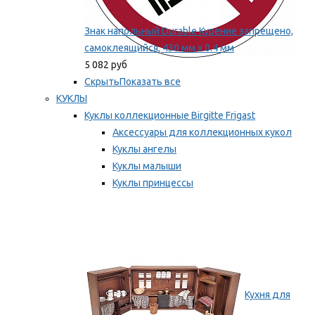
Знак напольный Durable Курение запрещено,
самоклеящийся, 430 мм х 0.4 мм
5 082 руб
Скрыть
Показать все
КУКЛЫ
Куклы коллекционные Birgitte Frigast
Аксессуары для коллекционных кукол
Куклы ангелы
Куклы малыши
Куклы принцессы
Куклы эльфы, гномы и феи
Мы рекомендуем
Кухня для