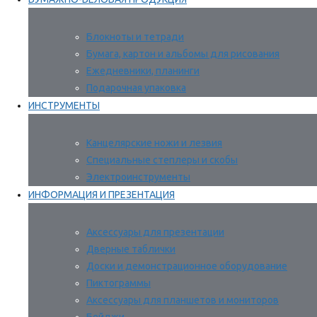
Блокноты и тетради
Бумага, картон и альбомы для рисования
Ежедневники, планинги
Подарочная упаковка
ИНСТРУМЕНТЫ
Канцелярские ножи и лезвия
Специальные степлеры и скобы
Электроинструменты
ИНФОРМАЦИЯ И ПРЕЗЕНТАЦИЯ
Аксессуары для презентации
Дверные таблички
Доски и демонстрационное оборудование
Пиктограммы
Аксессуары для планшетов и мониторов