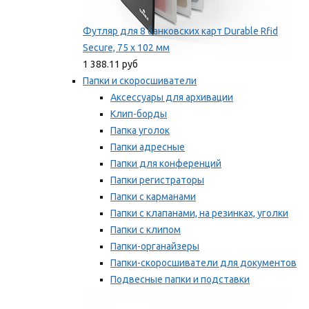
Футляр для 8 банковских карт Durable Rfid
Secure, 75 х 102 мм
1 388.11 руб
Папки и скоросшиватели
Аксессуары для архивации
Клип-борды
Папка уголок
Папки адресные
Папки для конференций
Папки регистраторы
Папки с карманами
Папки с клапанами, на резинках, уголки
Папки с клипом
Папки-органайзеры
Папки-скоросшиватели для документов
Подвесные папки и подставки
Скрепкошины и обложки