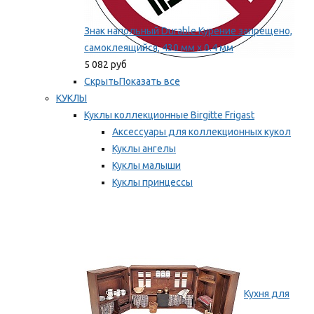
Знак напольный Durable Курение запрещено,
самоклеящийся, 430 мм х 0.4 мм
5 082 руб
Скрыть
Показать все
КУКЛЫ
Куклы коллекционные Birgitte Frigast
Аксессуары для коллекционных кукол
Куклы ангелы
Куклы малыши
Куклы принцессы
Куклы эльфы, гномы и феи
Мы рекомендуем
Кухня для