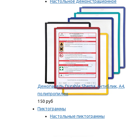
Настольное демонстрационное
оборудование
Мы рекомендуем
Демопанель Durable Sherpa, антиблик, А4,
полипропилен
150 руб
Пиктограммы
Настольные пиктограммы
Самоклеящиеся пиктограммы
Мы рекомендуем