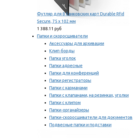
Футляр для 8 банковских карт Durable Rfid
Secure, 75 х 102 мм
1 388.11 руб
Папки и скоросшиватели
Аксессуары для архивации
Клип-борды
Папка уголок
Папки адресные
Папки для конференций
Папки регистраторы
Папки с карманами
Папки с клапанами, на резинках, уголки
Папки с клипом
Папки-органайзеры
Папки-скоросшиватели для документов
Подвесные папки и подставки
Скрепкошины и обложки