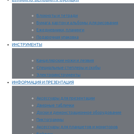
Блокноты и тетради
Бумага, картон и альбомы для рисования
Ежедневники, планинги
Подарочная упаковка
ИНСТРУМЕНТЫ
Канцелярские ножи и лезвия
Специальные степлеры и скобы
Электроинструменты
ИНФОРМАЦИЯ И ПРЕЗЕНТАЦИЯ
Аксессуары для презентации
Дверные таблички
Доски и демонстрационное оборудование
Пиктограммы
Аксессуары для планшетов и мониторов