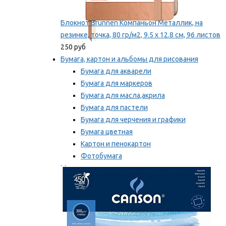
Блокнот Brunnen Компаньон Металлик, на
резинке, точка, 80 гр/м2, 9.5 х 12.8 см, 96 листов
250 руб
Бумага, картон и альбомы для рисования
Бумага для акварели
Бумага для маркеров
Бумага для масла,акрила
Бумага для пастели
Бумага для черчения и графики
Бумага цветная
Картон и пенокартон
Фотобумага
Мы рекомендуем