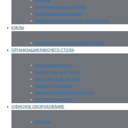
Бейджи
Информационные дисплеи
Информационные рамки
Маркировка на производстве и складе
КУКЛЫ
Куклы коллекционные Birgitte Frigast
ОРГАНИЗАЦИЯ РАБОЧЕГО СТОЛА
Клей канцелярский
Корректоры для текста
Настольные аксессуары
Товары для левшей
Хранение адресов и контактов
Чистящие продукты
ОФИСНОЕ ОБОРУДОВАНИЕ
Аптечки