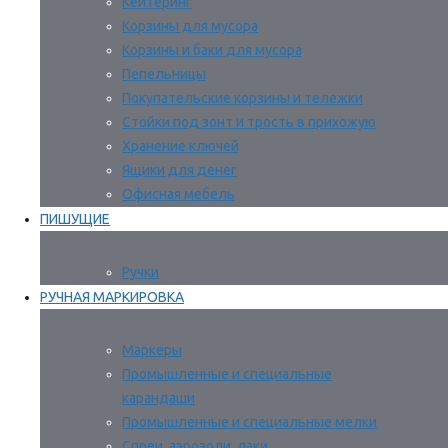
Кейтеринг
Корзины для мусора
Корзины и баки для мусора
Пепельницы
Покупательские корзины и тележки
Стойки под зонт и трость в прихожую
Хранение ключей
Ящики для денег
Офисная мебель
ПИШУЩИЕ
Ручки
РУЧНАЯ МАРКИРОВКА
Маркеры
Промышленные и специальные
карандаши
Промышленные и специальные мелки
Спреи, аэрозоли, лаки