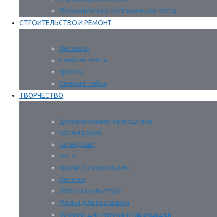
Промышленная и специальная паста
СТРОИТЕЛЬСТВО И РЕМОНТ
Изоляция
Клейкие ленты
Крепеж
Сварка и пайка
ТВОРЧЕСТВО
Декорирование и рукоделие
Каллиграфия
Карандаши
Кисти
Краски для рисования
Ластики
Лепка и скульптура
Мелки для рисования
Точилки для мелков и карандашей