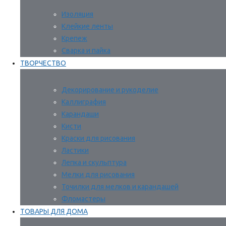
Изоляция
Клейкие ленты
Крепеж
Сварка и пайка
ТВОРЧЕСТВО
Декорирование и рукоделие
Каллиграфия
Карандаши
Кисти
Краски для рисования
Ластики
Лепка и скульптура
Мелки для рисования
Точилки для мелков и карандашей
Фломастеры
ТОВАРЫ ДЛЯ ДОМА