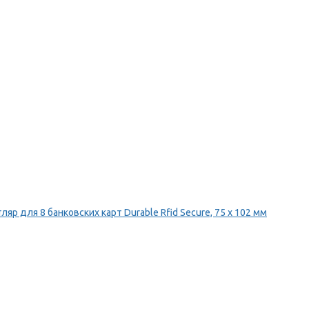
ляр для 8 банковских карт Durable Rfid Secure, 75 х 102 мм