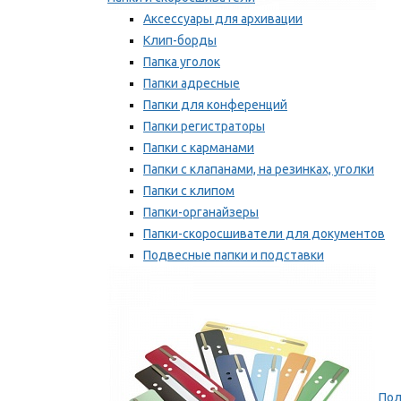
Аксессуары для архивации
Клип-борды
Папка уголок
Папки адресные
Папки для конференций
Папки регистраторы
Папки с карманами
Папки с клапанами, на резинках, уголки
Папки с клипом
Папки-органайзеры
Папки-скоросшиватели для документов
Подвесные папки и подставки
Скрепкошины и обложки
Мы рекомендуем
Пол