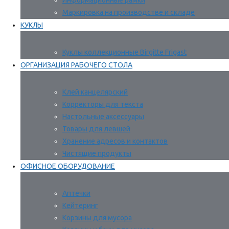
Информационные рамки
Маркировка на производстве и складе
КУКЛЫ
Куклы коллекционные Birgitte Frigast
ОРГАНИЗАЦИЯ РАБОЧЕГО СТОЛА
Клей канцелярский
Корректоры для текста
Настольные аксессуары
Товары для левшей
Хранение адресов и контактов
Чистящие продукты
ОФИСНОЕ ОБОРУДОВАНИЕ
Аптечки
Кейтеринг
Корзины для мусора