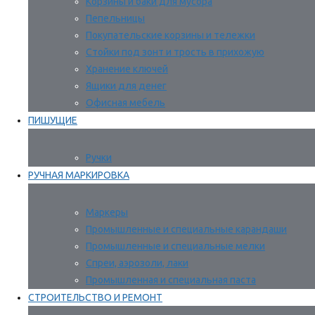
Корзины и баки для мусора
Пепельницы
Покупательские корзины и тележки
Стойки под зонт и трость в прихожую
Хранение ключей
Ящики для денег
Офисная мебель
ПИШУЩИЕ
Ручки
РУЧНАЯ МАРКИРОВКА
Маркеры
Промышленные и специальные карандаши
Промышленные и специальные мелки
Спреи, аэрозоли, лаки
Промышленная и специальная паста
СТРОИТЕЛЬСТВО И РЕМОНТ