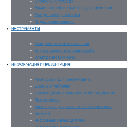
Блокноты и тетради
Бумага, картон и альбомы для рисования
Ежедневники, планинги
Подарочная упаковка
ИНСТРУМЕНТЫ
Канцелярские ножи и лезвия
Специальные степлеры и скобы
Электроинструменты
ИНФОРМАЦИЯ И ПРЕЗЕНТАЦИЯ
Аксессуары для презентации
Дверные таблички
Доски и демонстрационное оборудование
Пиктограммы
Аксессуары для планшетов и мониторов
Бейджи
Информационные дисплеи