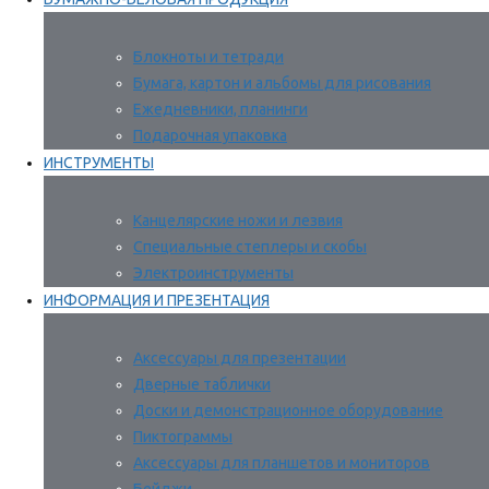
Блокноты и тетради
Бумага, картон и альбомы для рисования
Ежедневники, планинги
Подарочная упаковка
ИНСТРУМЕНТЫ
Канцелярские ножи и лезвия
Специальные степлеры и скобы
Электроинструменты
ИНФОРМАЦИЯ И ПРЕЗЕНТАЦИЯ
Аксессуары для презентации
Дверные таблички
Доски и демонстрационное оборудование
Пиктограммы
Аксессуары для планшетов и мониторов