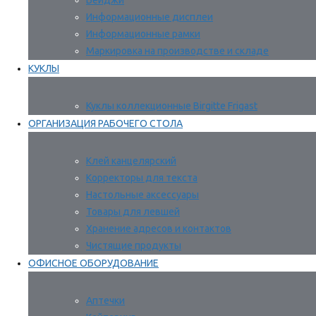
Бейджи
Информационные дисплеи
Информационные рамки
Маркировка на производстве и складе
КУКЛЫ
Куклы коллекционные Birgitte Frigast
ОРГАНИЗАЦИЯ РАБОЧЕГО СТОЛА
Клей канцелярский
Корректоры для текста
Настольные аксессуары
Товары для левшей
Хранение адресов и контактов
Чистящие продукты
ОФИСНОЕ ОБОРУДОВАНИЕ
Аптечки