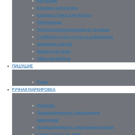
Кейтеринг
Корзины для мусора
Корзины и баки для мусора
Пепельницы
Покупательские корзины и тележки
Стойки под зонт и трость в прихожую
Хранение ключей
Ящики для денег
Офисная мебель
ПИШУЩИЕ
Ручки
РУЧНАЯ МАРКИРОВКА
Маркеры
Промышленные и специальные
карандаши
Промышленные и специальные мелки
Спреи, аэрозоли, лаки