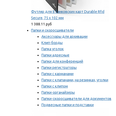
Футляр для 8 банковских карт Durable Rfid
Secure, 75 х 102 мм
1 388.11 руб
Папки и скоросшиватели
Аксессуары для архивации
Клип-борды
Папка уголок
Папки адресные
Папки для конференций
Папки регистраторы
Папки с карманами
Папки с клапанами, на резинках, уголки
Папки с клипом
Папки-органайзеры
Папки-скоросшиватели для документов
Подвесные папки и подставки
Скрепкошины и обложки