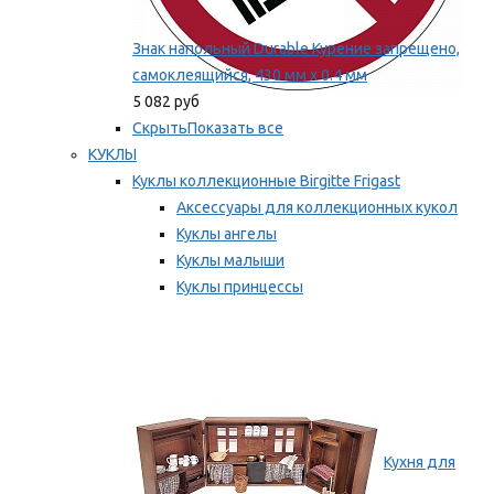
Знак напольный Durable Курение запрещено,
самоклеящийся, 430 мм х 0.4 мм
5 082 руб
Скрыть
Показать все
КУКЛЫ
Куклы коллекционные Birgitte Frigast
Аксессуары для коллекционных кукол
Куклы ангелы
Куклы малыши
Куклы принцессы
Куклы эльфы, гномы и феи
Мы рекомендуем
Кухня для