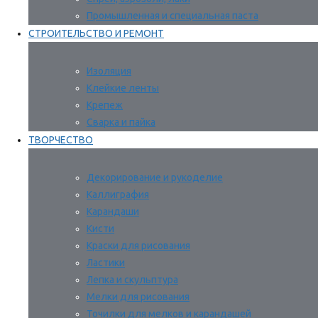
Промышленная и специальная паста
СТРОИТЕЛЬСТВО И РЕМОНТ
Изоляция
Клейкие ленты
Крепеж
Сварка и пайка
ТВОРЧЕСТВО
Декорирование и рукоделие
Каллиграфия
Карандаши
Кисти
Краски для рисования
Ластики
Лепка и скульптура
Мелки для рисования
Точилки для мелков и карандашей