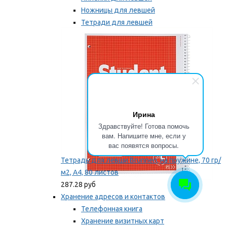
Ножницы для левшей
Тетради для левшей
Точилки для левшей
Мы рекомендуем
Ирина
Здравствуйте! Готова помочь
вам. Напишите мне, если у
вас появятся вопросы.
Тетрадь для левши Brunnen, на пружине, 70 гр/
м2, А4, 80 листов
287.28 руб
Хранение адресов и контактов
Телефонная книга
Хранение визитных карт