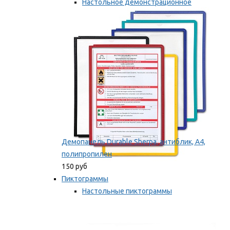
Настольное демонстрационное
оборудование
Мы рекомендуем
Демопанель Durable Sherpa, антиблик, А4,
полипропилен
150 руб
Пиктограммы
Настольные пиктограммы
Самоклеящиеся пиктограммы
Мы рекомендуем