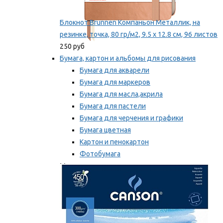
Блокнот Brunnen Компаньон Металлик, на
резинке, точка, 80 гр/м2, 9.5 х 12.8 см, 96 листов
250 руб
Бумага, картон и альбомы для рисования
Бумага для акварели
Бумага для маркеров
Бумага для масла,акрила
Бумага для пастели
Бумага для черчения и графики
Бумага цветная
Картон и пенокартон
Фотобумага
Мы рекомендуем