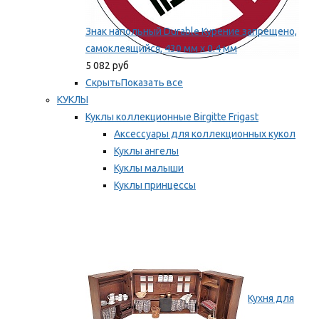
Знак напольный Durable Курение запрещено,
самоклеящийся, 430 мм х 0.4 мм
5 082 руб
Скрыть
Показать все
КУКЛЫ
Куклы коллекционные Birgitte Frigast
Аксессуары для коллекционных кукол
Куклы ангелы
Куклы малыши
Куклы принцессы
Куклы эльфы, гномы и феи
Мы рекомендуем
Кухня для