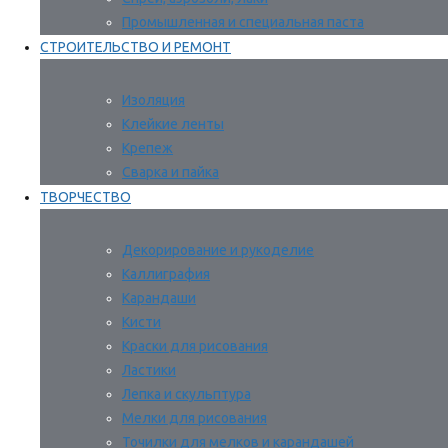
Промышленная и специальная паста
СТРОИТЕЛЬСТВО И РЕМОНТ
Изоляция
Клейкие ленты
Крепеж
Сварка и пайка
ТВОРЧЕСТВО
Декорирование и рукоделие
Каллиграфия
Карандаши
Кисти
Краски для рисования
Ластики
Лепка и скульптура
Мелки для рисования
Точилки для мелков и карандашей