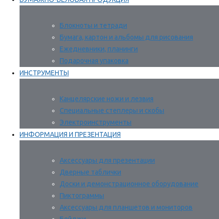
Блокноты и тетради
Бумага, картон и альбомы для рисования
Ежедневники, планинги
Подарочная упаковка
ИНСТРУМЕНТЫ
Канцелярские ножи и лезвия
Специальные степлеры и скобы
Электроинструменты
ИНФОРМАЦИЯ И ПРЕЗЕНТАЦИЯ
Аксессуары для презентации
Дверные таблички
Доски и демонстрационное оборудование
Пиктограммы
Аксессуары для планшетов и мониторов