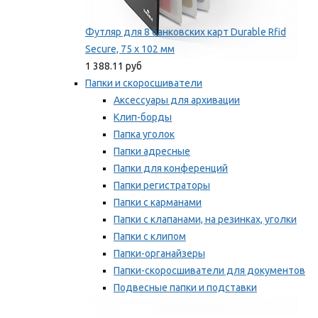
Футляр для 8 банковских карт Durable Rfid
Secure, 75 х 102 мм
1 388.11 руб
Папки и скоросшиватели
Аксессуары для архивации
Клип-борды
Папка уголок
Папки адресные
Папки для конференций
Папки регистраторы
Папки с карманами
Папки с клапанами, на резинках, уголки
Папки с клипом
Папки-органайзеры
Папки-скоросшиватели для документов
Подвесные папки и подставки
Скрепкошины и обложки