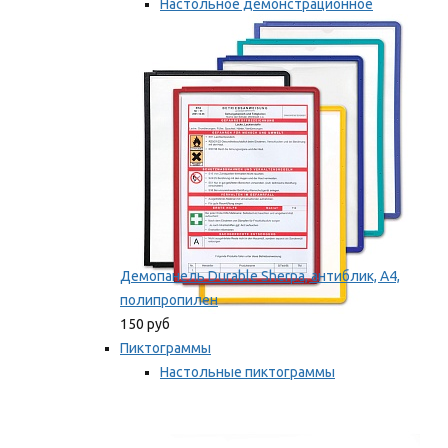
Настольное демонстрационное
оборудование
Мы рекомендуем
Демопанель Durable Sherpa, антиблик, А4,
полипропилен
150 руб
Пиктограммы
Настольные пиктограммы
Самоклеящиеся пиктограммы
Мы рекомендуем