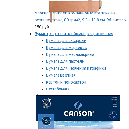
Блокнот Brunnen Компаньон Металлик, на
резинке, точка, 80 гр/м2, 9.5 х 12.8 см, 96 листов
250 руб
Бумага, картон и альбомы для рисования
Бумага для акварели
Бумага для маркеров
Бумага для масла,акрила
Бумага для пастели
Бумага для черчения и графики
Бумага цветная
Картон и пенокартон
Фотобумага
Мы рекомендуем