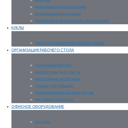
Бейджи
Информационные дисплеи
Информационные рамки
Маркировка на производстве и складе
КУКЛЫ
Куклы коллекционные Birgitte Frigast
ОРГАНИЗАЦИЯ РАБОЧЕГО СТОЛА
Клей канцелярский
Корректоры для текста
Настольные аксессуары
Товары для левшей
Хранение адресов и контактов
Чистящие продукты
ОФИСНОЕ ОБОРУДОВАНИЕ
Аптечки