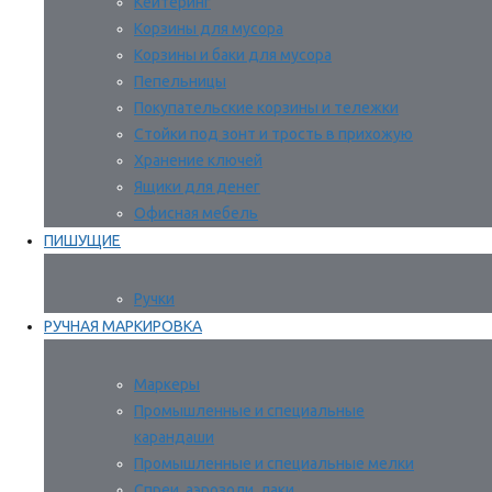
Кейтеринг
Корзины для мусора
Корзины и баки для мусора
Пепельницы
Покупательские корзины и тележки
Стойки под зонт и трость в прихожую
Хранение ключей
Ящики для денег
Офисная мебель
ПИШУЩИЕ
Ручки
РУЧНАЯ МАРКИРОВКА
Маркеры
Промышленные и специальные
карандаши
Промышленные и специальные мелки
Спреи, аэрозоли, лаки