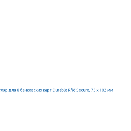
ляр для 8 банковских карт Durable Rfid Secure, 75 х 102 мм