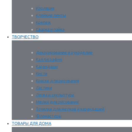
Изоляция
Клейкие ленты
Крепеж
Сварка и пайка
ТВОРЧЕСТВО
Декорирование и рукоделие
Каллиграфия
Карандаши
Кисти
Краски для рисования
Ластики
Лепка и скульптура
Мелки для рисования
Точилки для мелков и карандашей
Фломастеры
ТОВАРЫ ДЛЯ ДОМА