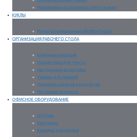
Информационные рамки
Маркировка на производстве и складе
КУКЛЫ
Куклы коллекционные Birgitte Frigast
ОРГАНИЗАЦИЯ РАБОЧЕГО СТОЛА
Клей канцелярский
Корректоры для текста
Настольные аксессуары
Товары для левшей
Хранение адресов и контактов
Чистящие продукты
ОФИСНОЕ ОБОРУДОВАНИЕ
Аптечки
Кейтеринг
Корзины для мусора