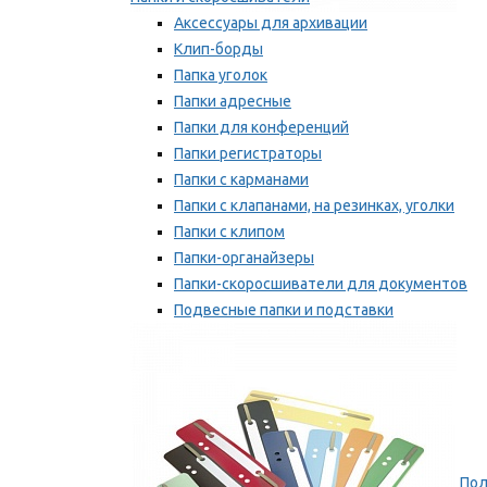
Аксессуары для архивации
Клип-борды
Папка уголок
Папки адресные
Папки для конференций
Папки регистраторы
Папки с карманами
Папки с клапанами, на резинках, уголки
Папки с клипом
Папки-органайзеры
Папки-скоросшиватели для документов
Подвесные папки и подставки
Скрепкошины и обложки
Мы рекомендуем
Пол