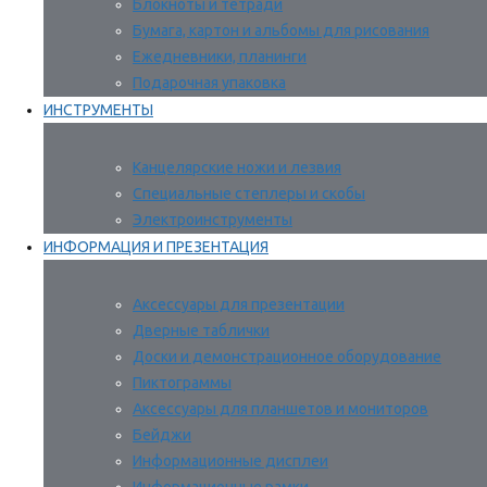
Блокноты и тетради
Бумага, картон и альбомы для рисования
Ежедневники, планинги
Подарочная упаковка
ИНСТРУМЕНТЫ
Канцелярские ножи и лезвия
Специальные степлеры и скобы
Электроинструменты
ИНФОРМАЦИЯ И ПРЕЗЕНТАЦИЯ
Аксессуары для презентации
Дверные таблички
Доски и демонстрационное оборудование
Пиктограммы
Аксессуары для планшетов и мониторов
Бейджи
Информационные дисплеи