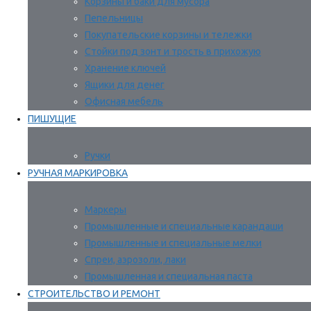
Корзины и баки для мусора
Пепельницы
Покупательские корзины и тележки
Стойки под зонт и трость в прихожую
Хранение ключей
Ящики для денег
Офисная мебель
ПИШУЩИЕ
Ручки
РУЧНАЯ МАРКИРОВКА
Маркеры
Промышленные и специальные карандаши
Промышленные и специальные мелки
Спреи, аэрозоли, лаки
Промышленная и специальная паста
СТРОИТЕЛЬСТВО И РЕМОНТ