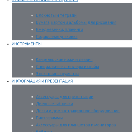
Блокноты и тетради
Бумага, картон и альбомы для рисования
Ежедневники, планинги
Подарочная упаковка
ИНСТРУМЕНТЫ
Канцелярские ножи и лезвия
Специальные степлеры и скобы
Электроинструменты
ИНФОРМАЦИЯ И ПРЕЗЕНТАЦИЯ
Аксессуары для презентации
Дверные таблички
Доски и демонстрационное оборудование
Пиктограммы
Аксессуары для планшетов и мониторов