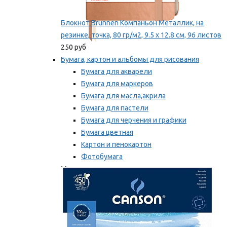
Блокнот Brunnen Компаньон Металлик, на
резинке, точка, 80 гр/м2, 9.5 х 12.8 см, 96 листов
250 руб
Бумага, картон и альбомы для рисования
Бумага для акварели
Бумага для маркеров
Бумага для масла,акрила
Бумага для пастели
Бумага для черчения и графики
Бумага цветная
Картон и пенокартон
Фотобумага
Мы рекомендуем