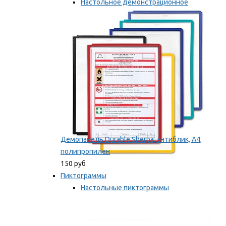
Настольное демонстрационное
оборудование
Мы рекомендуем
Демопанель Durable Sherpa, антиблик, А4,
полипропилен
150 руб
Пиктограммы
Настольные пиктограммы
Самоклеящиеся пиктограммы
Мы рекомендуем