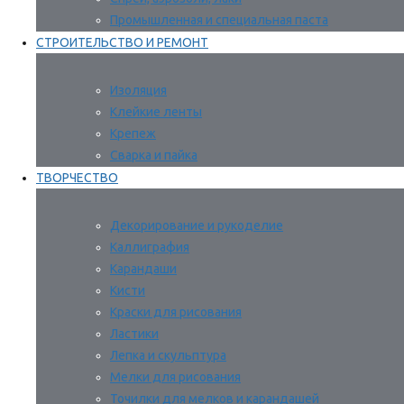
Промышленная и специальная паста
СТРОИТЕЛЬСТВО И РЕМОНТ
Изоляция
Клейкие ленты
Крепеж
Сварка и пайка
ТВОРЧЕСТВО
Декорирование и рукоделие
Каллиграфия
Карандаши
Кисти
Краски для рисования
Ластики
Лепка и скульптура
Мелки для рисования
Точилки для мелков и карандашей