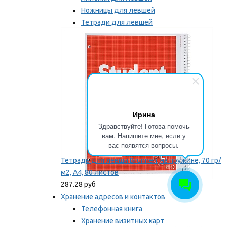
Ножницы для левшей
Тетради для левшей
Точилки для левшей
Мы рекомендуем
Ирина
Здравствуйте! Готова помочь
вам. Напишите мне, если у
вас появятся вопросы.
Тетрадь для левши Brunnen, на пружине, 70 гр/
м2, А4, 80 листов
287.28 руб
Хранение адресов и контактов
Телефонная книга
Хранение визитных карт