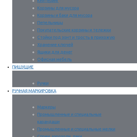
Кейтеринг
Корзины для мусора
Корзины и баки для мусора
Пепельницы
Покупательские корзины и тележки
Стойки под зонт и трость в прихожую
Хранение ключей
Ящики для денег
Офисная мебель
ПИШУЩИЕ
Ручки
РУЧНАЯ МАРКИРОВКА
Маркеры
Промышленные и специальные
карандаши
Промышленные и специальные мелки
Спреи, аэрозоли, лаки