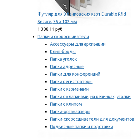
Футляр для 8 банковских карт Durable Rfid
Secure, 75 х 102 мм
1 388.11 руб
Папки и скоросшиватели
Аксессуары для архивации
Клип-борды
Папка уголок
Папки адресные
Папки для конференций
Папки регистраторы
Папки с карманами
Папки с клапанами, на резинках, уголки
Папки с клипом
Папки-органайзеры
Папки-скоросшиватели для документов
Подвесные папки и подставки
Скрепкошины и обложки