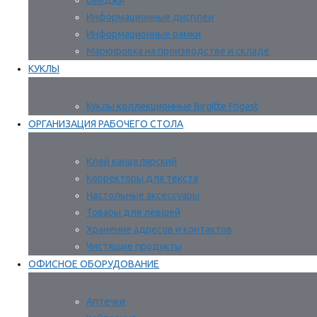
Бейджи
Информационные дисплеи
Информационные рамки
Маркировка на производстве и складе
КУКЛЫ
Куклы коллекционные Birgitte Frigast
ОРГАНИЗАЦИЯ РАБОЧЕГО СТОЛА
Клей канцелярский
Корректоры для текста
Настольные аксессуары
Товары для левшей
Хранение адресов и контактов
Чистящие продукты
ОФИСНОЕ ОБОРУДОВАНИЕ
Аптечки