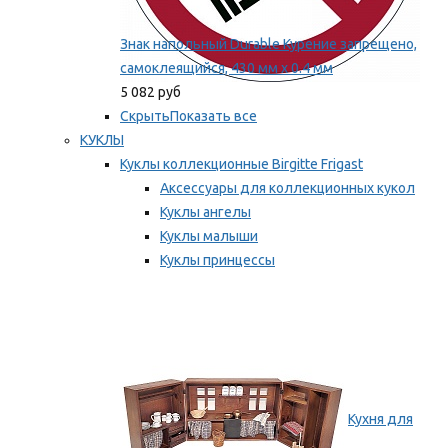
Знак напольный Durable Курение запрещено,
самоклеящийся, 430 мм х 0.4 мм
5 082 руб
Скрыть
Показать все
КУКЛЫ
Куклы коллекционные Birgitte Frigast
Аксессуары для коллекционных кукол
Куклы ангелы
Куклы малыши
Куклы принцессы
Куклы эльфы, гномы и феи
Мы рекомендуем
Кухня для