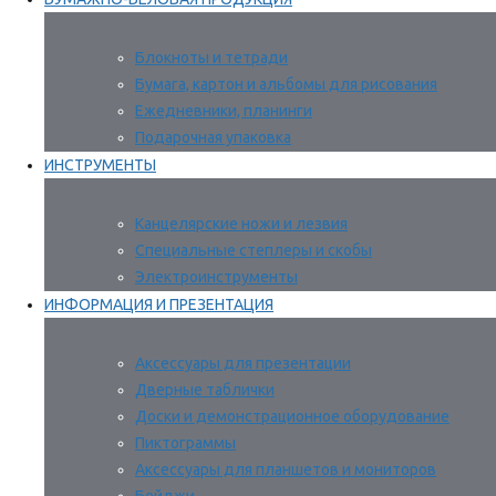
Блокноты и тетради
Бумага, картон и альбомы для рисования
Ежедневники, планинги
Подарочная упаковка
ИНСТРУМЕНТЫ
Канцелярские ножи и лезвия
Специальные степлеры и скобы
Электроинструменты
ИНФОРМАЦИЯ И ПРЕЗЕНТАЦИЯ
Аксессуары для презентации
Дверные таблички
Доски и демонстрационное оборудование
Пиктограммы
Аксессуары для планшетов и мониторов