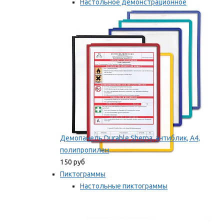
Настольное демонстрационное
оборудование
Мы рекомендуем
Демопанель Durable Sherpa, антиблик, А4,
полипропилен
150 руб
Пиктограммы
Настольные пиктограммы
Самоклеящиеся пиктограммы
Мы рекомендуем