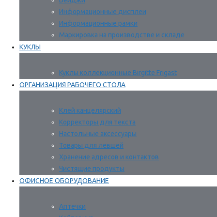
Бейджи
Информационные дисплеи
Информационные рамки
Маркировка на производстве и складе
КУКЛЫ
Куклы коллекционные Birgitte Frigast
ОРГАНИЗАЦИЯ РАБОЧЕГО СТОЛА
Клей канцелярский
Корректоры для текста
Настольные аксессуары
Товары для левшей
Хранение адресов и контактов
Чистящие продукты
ОФИСНОЕ ОБОРУДОВАНИЕ
Аптечки