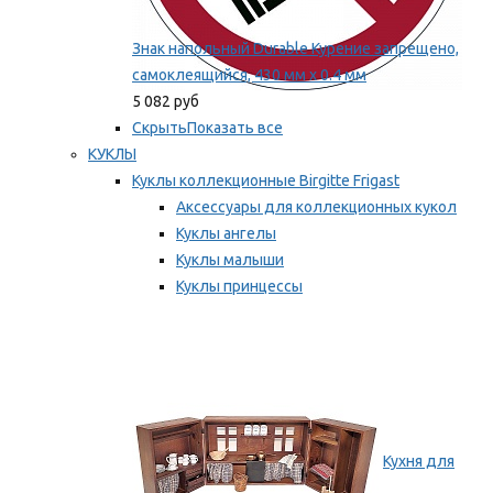
Знак напольный Durable Курение запрещено,
самоклеящийся, 430 мм х 0.4 мм
5 082 руб
Скрыть
Показать все
КУКЛЫ
Куклы коллекционные Birgitte Frigast
Аксессуары для коллекционных кукол
Куклы ангелы
Куклы малыши
Куклы принцессы
Куклы эльфы, гномы и феи
Мы рекомендуем
Кухня для