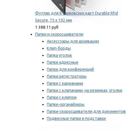
Футляр для 8 банковских карт Durable Rfid
Secure, 75 х 102 мм
1 388.11 руб
Папки и скоросшиватели
Аксессуары для архивации
Клип-борды
Папка уголок
Папки адресные
Папки для конференций
Папки регистраторы
Папки с карманами
Папки с клапанами, на резинках, уголки
Папки с клипом
Папки-органайзеры
Папки-скоросшиватели для документов
Подвесные папки и подставки
Скрепкошины и обложки