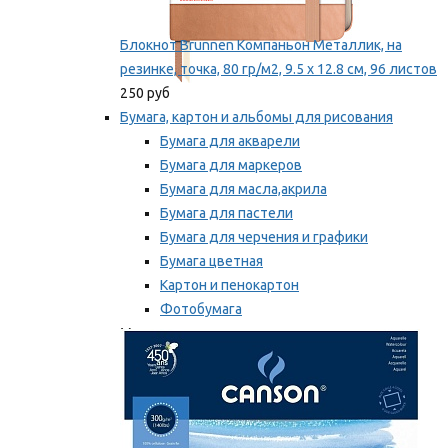
Блокнот Brunnen Компаньон Металлик, на
резинке, точка, 80 гр/м2, 9.5 х 12.8 см, 96 листов
250 руб
Бумага, картон и альбомы для рисования
Бумага для акварели
Бумага для маркеров
Бумага для масла,акрила
Бумага для пастели
Бумага для черчения и графики
Бумага цветная
Картон и пенокартон
Фотобумага
Мы рекомендуем