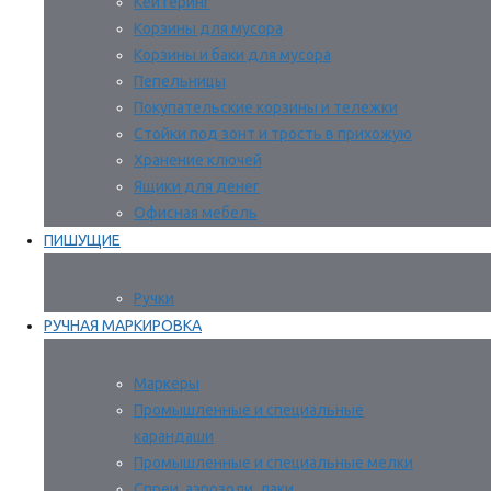
Кейтеринг
Корзины для мусора
Корзины и баки для мусора
Пепельницы
Покупательские корзины и тележки
Стойки под зонт и трость в прихожую
Хранение ключей
Ящики для денег
Офисная мебель
ПИШУЩИЕ
Ручки
РУЧНАЯ МАРКИРОВКА
Маркеры
Промышленные и специальные
карандаши
Промышленные и специальные мелки
Спреи, аэрозоли, лаки