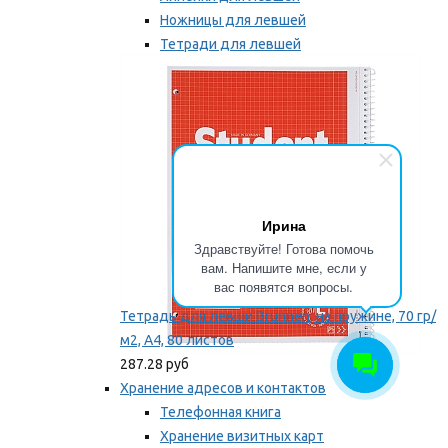
Ножницы для левшей
Тетради для левшей
Точилки для левшей
Мы рекомендуем
Ирина
Здравствуйте! Готова помочь
вам. Напишите мне, если у
вас появятся вопросы.
Тетрадь для левши Brunnen, на пружине, 70 гр/
м2, А4, 80 листов
287.28 руб
Хранение адресов и контактов
Телефонная книга
Хранение визитных карт