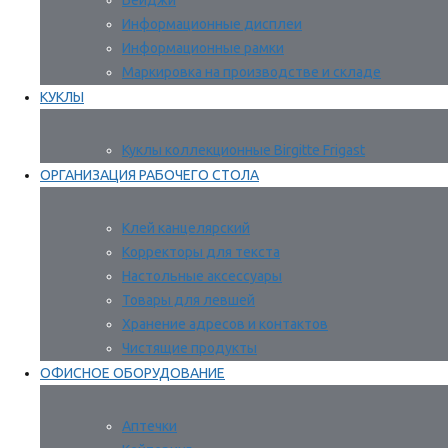
Бейджи
Информационные дисплеи
Информационные рамки
Маркировка на производстве и складе
КУКЛЫ
Куклы коллекционные Birgitte Frigast
ОРГАНИЗАЦИЯ РАБОЧЕГО СТОЛА
Клей канцелярский
Корректоры для текста
Настольные аксессуары
Товары для левшей
Хранение адресов и контактов
Чистящие продукты
ОФИСНОЕ ОБОРУДОВАНИЕ
Аптечки