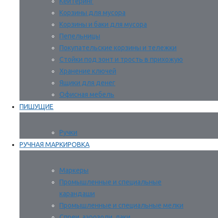
Кейтеринг
Корзины для мусора
Корзины и баки для мусора
Пепельницы
Покупательские корзины и тележки
Стойки под зонт и трость в прихожую
Хранение ключей
Ящики для денег
Офисная мебель
ПИШУЩИЕ
Ручки
РУЧНАЯ МАРКИРОВКА
Маркеры
Промышленные и специальные
карандаши
Промышленные и специальные мелки
Спреи, аэрозоли, лаки