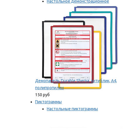
Настольное демонстрационное
оборудование
Мы рекомендуем
Демопанель Durable Sherpa, антиблик, А4,
полипропилен
150 руб
Пиктограммы
Настольные пиктограммы
Самоклеящиеся пиктограммы
Мы рекомендуем