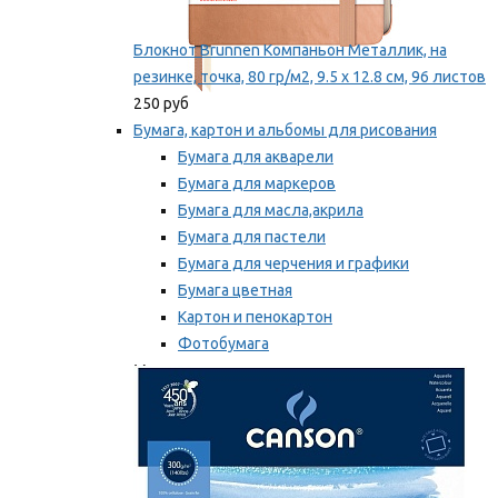
Блокнот Brunnen Компаньон Металлик, на
резинке, точка, 80 гр/м2, 9.5 х 12.8 см, 96 листов
250 руб
Бумага, картон и альбомы для рисования
Бумага для акварели
Бумага для маркеров
Бумага для масла,акрила
Бумага для пастели
Бумага для черчения и графики
Бумага цветная
Картон и пенокартон
Фотобумага
Мы рекомендуем