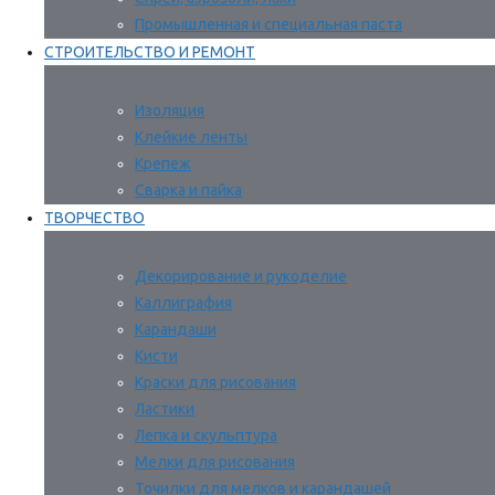
Промышленная и специальная паста
СТРОИТЕЛЬСТВО И РЕМОНТ
Изоляция
Клейкие ленты
Крепеж
Сварка и пайка
ТВОРЧЕСТВО
Декорирование и рукоделие
Каллиграфия
Карандаши
Кисти
Краски для рисования
Ластики
Лепка и скульптура
Мелки для рисования
Точилки для мелков и карандашей