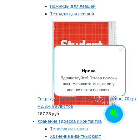
Ножницы для левшей
Тетради для левшей
Точилки для левшей
Мы рекомендуем
Ирина
Здравствуйте! Готова помочь
вам. Напишите мне, если у
вас появятся вопросы.
Тетрадь для левши Brunnen, на пружине, 70 гр/
м2, А4, 80 листов
287.28 руб
Хранение адресов и контактов
Телефонная книга
Хранение визитных карт