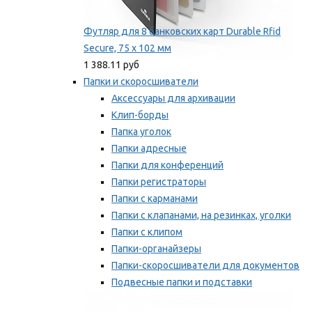
Футляр для 8 банковских карт Durable Rfid
Secure, 75 х 102 мм
1 388.11 руб
Папки и скоросшиватели
Аксессуары для архивации
Клип-борды
Папка уголок
Папки адресные
Папки для конференций
Папки регистраторы
Папки с карманами
Папки с клапанами, на резинках, уголки
Папки с клипом
Папки-органайзеры
Папки-скоросшиватели для документов
Подвесные папки и подставки
Скрепкошины и обложки