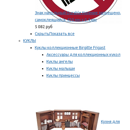
Знак напольный Durable Курение запрещено,
самоклеящийся, 430 мм х 0.4 мм
5 082 руб
Скрыть
Показать все
КУКЛЫ
Куклы коллекционные Birgitte Frigast
Аксессуары для коллекционных кукол
Куклы ангелы
Куклы малыши
Куклы принцессы
Куклы эльфы, гномы и феи
Мы рекомендуем
Кухня для