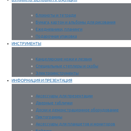
Блокноты и тетради
Бумага, картон и альбомы для рисования
Ежедневники, планинги
Подарочная упаковка
ИНСТРУМЕНТЫ
Канцелярские ножи и лезвия
Специальные степлеры и скобы
Электроинструменты
ИНФОРМАЦИЯ И ПРЕЗЕНТАЦИЯ
Аксессуары для презентации
Дверные таблички
Доски и демонстрационное оборудование
Пиктограммы
Аксессуары для планшетов и мониторов