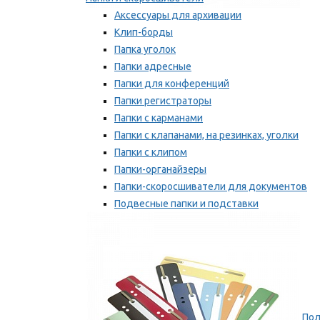
Аксессуары для архивации
Клип-борды
Папка уголок
Папки адресные
Папки для конференций
Папки регистраторы
Папки с карманами
Папки с клапанами, на резинках, уголки
Папки с клипом
Папки-органайзеры
Папки-скоросшиватели для документов
Подвесные папки и подставки
Скрепкошины и обложки
Мы рекомендуем
Пол