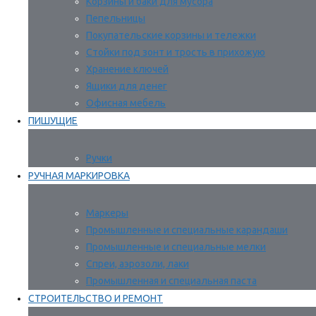
Корзины и баки для мусора
Пепельницы
Покупательские корзины и тележки
Стойки под зонт и трость в прихожую
Хранение ключей
Ящики для денег
Офисная мебель
ПИШУЩИЕ
Ручки
РУЧНАЯ МАРКИРОВКА
Маркеры
Промышленные и специальные карандаши
Промышленные и специальные мелки
Спреи, аэрозоли, лаки
Промышленная и специальная паста
СТРОИТЕЛЬСТВО И РЕМОНТ