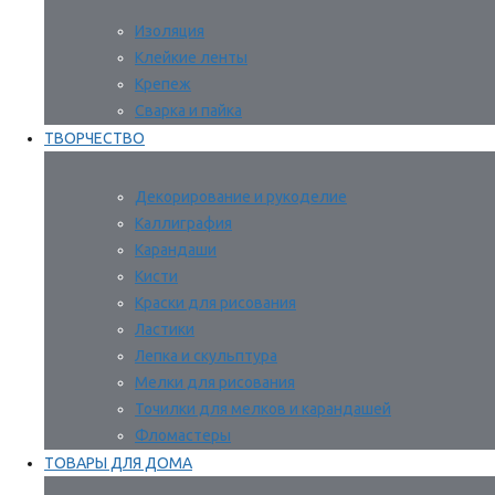
Изоляция
Клейкие ленты
Крепеж
Сварка и пайка
ТВОРЧЕСТВО
Декорирование и рукоделие
Каллиграфия
Карандаши
Кисти
Краски для рисования
Ластики
Лепка и скульптура
Мелки для рисования
Точилки для мелков и карандашей
Фломастеры
ТОВАРЫ ДЛЯ ДОМА