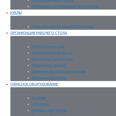
Информационные рамки
Маркировка на производстве и складе
КУКЛЫ
Куклы коллекционные Birgitte Frigast
ОРГАНИЗАЦИЯ РАБОЧЕГО СТОЛА
Клей канцелярский
Корректоры для текста
Настольные аксессуары
Товары для левшей
Хранение адресов и контактов
Чистящие продукты
ОФИСНОЕ ОБОРУДОВАНИЕ
Аптечки
Кейтеринг
Корзины для мусора