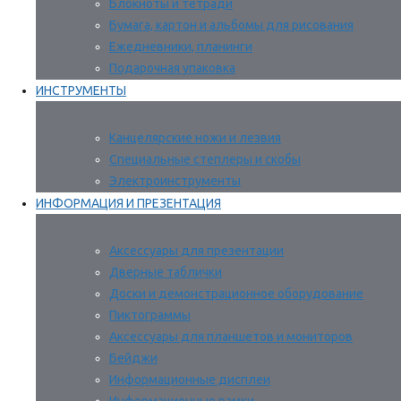
Блокноты и тетради
Бумага, картон и альбомы для рисования
Ежедневники, планинги
Подарочная упаковка
ИНСТРУМЕНТЫ
Канцелярские ножи и лезвия
Специальные степлеры и скобы
Электроинструменты
ИНФОРМАЦИЯ И ПРЕЗЕНТАЦИЯ
Аксессуары для презентации
Дверные таблички
Доски и демонстрационное оборудование
Пиктограммы
Аксессуары для планшетов и мониторов
Бейджи
Информационные дисплеи