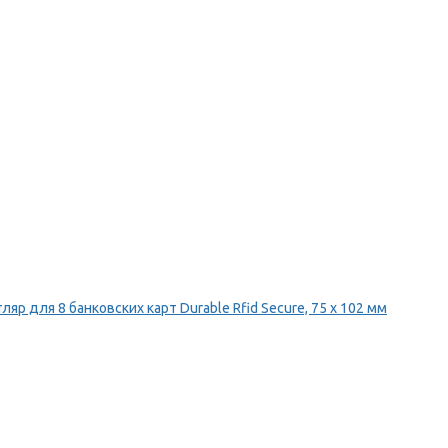
ляр для 8 банковских карт Durable Rfid Secure, 75 х 102 мм