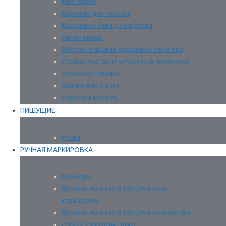
Кейтеринг
Корзины для мусора
Корзины и баки для мусора
Пепельницы
Покупательские корзины и тележки
Стойки под зонт и трость в прихожую
Хранение ключей
Ящики для денег
Офисная мебель
ПИШУЩИЕ
Ручки
РУЧНАЯ МАРКИРОВКА
Маркеры
Промышленные и специальные
карандаши
Промышленные и специальные мелки
Спреи, аэрозоли, лаки