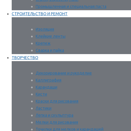
Промышленная и специальная паста
СТРОИТЕЛЬСТВО И РЕМОНТ
Изоляция
Клейкие ленты
Крепеж
Сварка и пайка
ТВОРЧЕСТВО
Декорирование и рукоделие
Каллиграфия
Карандаши
Кисти
Краски для рисования
Ластики
Лепка и скульптура
Мелки для рисования
Точилки для мелков и карандашей