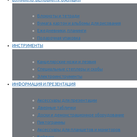
Блокноты и тетради
Бумага, картон и альбомы для рисования
Ежедневники, планинги
Подарочная упаковка
ИНСТРУМЕНТЫ
Канцелярские ножи и лезвия
Специальные степлеры и скобы
Электроинструменты
ИНФОРМАЦИЯ И ПРЕЗЕНТАЦИЯ
Аксессуары для презентации
Дверные таблички
Доски и демонстрационное оборудование
Пиктограммы
Аксессуары для планшетов и мониторов