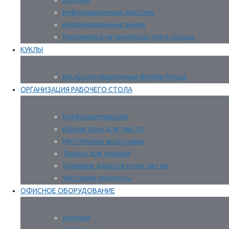
Бейджи
Информационные дисплеи
Информационные рамки
Маркировка на производстве и складе
КУКЛЫ
Куклы коллекционные Birgitte Frigast
ОРГАНИЗАЦИЯ РАБОЧЕГО СТОЛА
Клей канцелярский
Корректоры для текста
Настольные аксессуары
Товары для левшей
Хранение адресов и контактов
Чистящие продукты
ОФИСНОЕ ОБОРУДОВАНИЕ
Аптечки