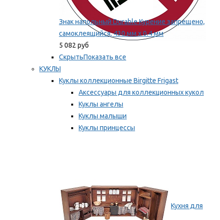
Знак напольный Durable Курение запрещено,
самоклеящийся, 430 мм х 0.4 мм
5 082 руб
Скрыть
Показать все
КУКЛЫ
Куклы коллекционные Birgitte Frigast
Аксессуары для коллекционных кукол
Куклы ангелы
Куклы малыши
Куклы принцессы
Куклы эльфы, гномы и феи
Мы рекомендуем
Кухня для