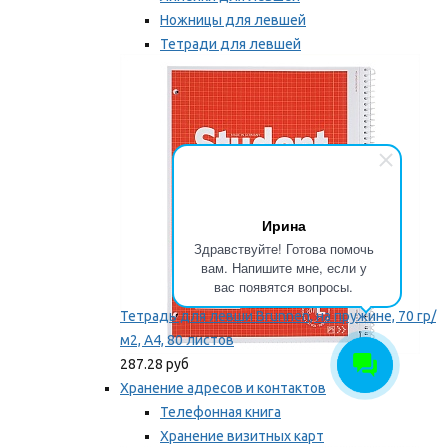
Ножницы для левшей
Тетради для левшей
Точилки для левшей
Мы рекомендуем
Ирина
Здравствуйте! Готова помочь
вам. Напишите мне, если у
вас появятся вопросы.
Тетрадь для левши Brunnen, на пружине, 70 гр/
м2, А4, 80 листов
287.28 руб
Хранение адресов и контактов
Телефонная книга
Хранение визитных карт