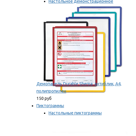
Настольное демонстрационное
оборудование
Мы рекомендуем
Демопанель Durable Sherpa, антиблик, А4,
полипропилен
150 руб
Пиктограммы
Настольные пиктограммы
Самоклеящиеся пиктограммы
Мы рекомендуем