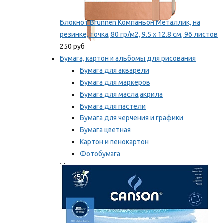
Блокнот Brunnen Компаньон Металлик, на
резинке, точка, 80 гр/м2, 9.5 х 12.8 см, 96 листов
250 руб
Бумага, картон и альбомы для рисования
Бумага для акварели
Бумага для маркеров
Бумага для масла,акрила
Бумага для пастели
Бумага для черчения и графики
Бумага цветная
Картон и пенокартон
Фотобумага
Мы рекомендуем