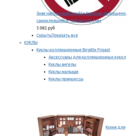
Знак напольный Durable Курение запрещено,
самоклеящийся, 430 мм х 0.4 мм
5 082 руб
Скрыть
Показать все
КУКЛЫ
Куклы коллекционные Birgitte Frigast
Аксессуары для коллекционных кукол
Куклы ангелы
Куклы малыши
Куклы принцессы
Куклы эльфы, гномы и феи
Мы рекомендуем
Кухня для