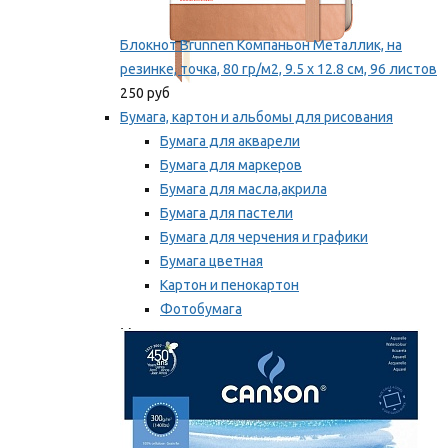
Блокнот Brunnen Компаньон Металлик, на
резинке, точка, 80 гр/м2, 9.5 х 12.8 см, 96 листов
250 руб
Бумага, картон и альбомы для рисования
Бумага для акварели
Бумага для маркеров
Бумага для масла,акрила
Бумага для пастели
Бумага для черчения и графики
Бумага цветная
Картон и пенокартон
Фотобумага
Мы рекомендуем