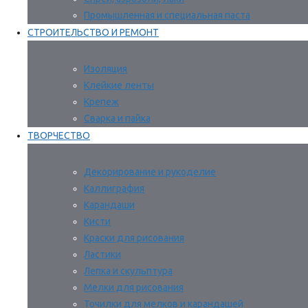
Промышленная и специальная паста
СТРОИТЕЛЬСТВО И РЕМОНТ
Изоляция
Клейкие ленты
Крепеж
Сварка и пайка
ТВОРЧЕСТВО
Декорирование и рукоделие
Каллиграфия
Карандаши
Кисти
Краски для рисования
Ластики
Лепка и скульптура
Мелки для рисования
Точилки для мелков и карандашей