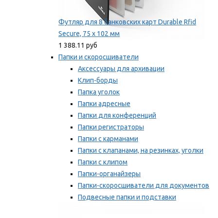
Футляр для 8 банковских карт Durable Rfid
Secure, 75 х 102 мм
1 388.11 руб
Папки и скоросшиватели
Аксессуары для архивации
Клип-борды
Папка уголок
Папки адресные
Папки для конференций
Папки регистраторы
Папки с карманами
Папки с клапанами, на резинках, уголки
Папки с клипом
Папки-органайзеры
Папки-скоросшиватели для документов
Подвесные папки и подставки
Скрепкошины и обложки