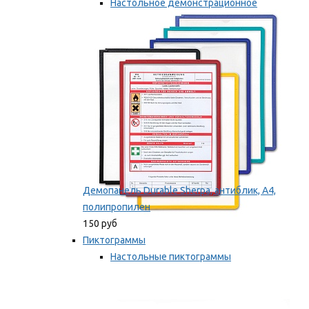
Настольное демонстрационное
оборудование
Мы рекомендуем
Демопанель Durable Sherpa, антиблик, А4,
полипропилен
150 руб
Пиктограммы
Настольные пиктограммы
Самоклеящиеся пиктограммы
Мы рекомендуем