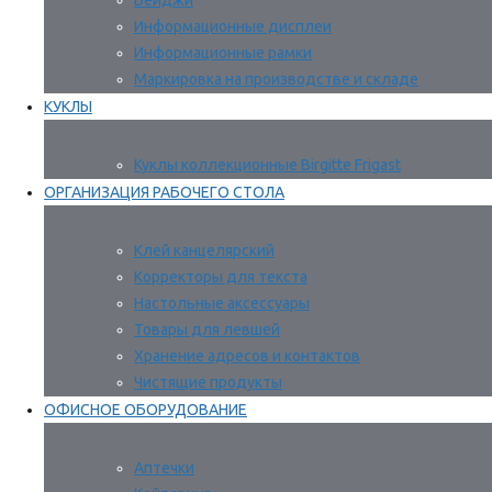
Бейджи
Информационные дисплеи
Информационные рамки
Маркировка на производстве и складе
КУКЛЫ
Куклы коллекционные Birgitte Frigast
ОРГАНИЗАЦИЯ РАБОЧЕГО СТОЛА
Клей канцелярский
Корректоры для текста
Настольные аксессуары
Товары для левшей
Хранение адресов и контактов
Чистящие продукты
ОФИСНОЕ ОБОРУДОВАНИЕ
Аптечки