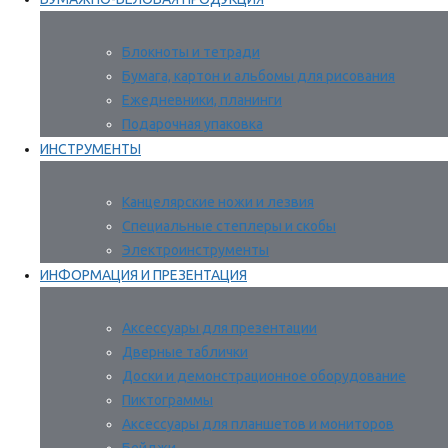
Блокноты и тетради
Бумага, картон и альбомы для рисования
Ежедневники, планинги
Подарочная упаковка
ИНСТРУМЕНТЫ
Канцелярские ножи и лезвия
Специальные степлеры и скобы
Электроинструменты
ИНФОРМАЦИЯ И ПРЕЗЕНТАЦИЯ
Аксессуары для презентации
Дверные таблички
Доски и демонстрационное оборудование
Пиктограммы
Аксессуары для планшетов и мониторов