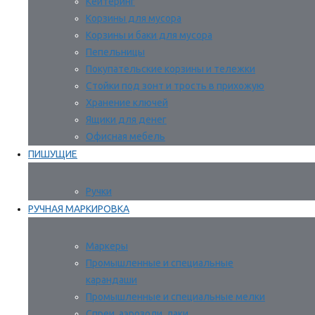
Кейтеринг
Корзины для мусора
Корзины и баки для мусора
Пепельницы
Покупательские корзины и тележки
Стойки под зонт и трость в прихожую
Хранение ключей
Ящики для денег
Офисная мебель
ПИШУЩИЕ
Ручки
РУЧНАЯ МАРКИРОВКА
Маркеры
Промышленные и специальные
карандаши
Промышленные и специальные мелки
Спреи, аэрозоли, лаки