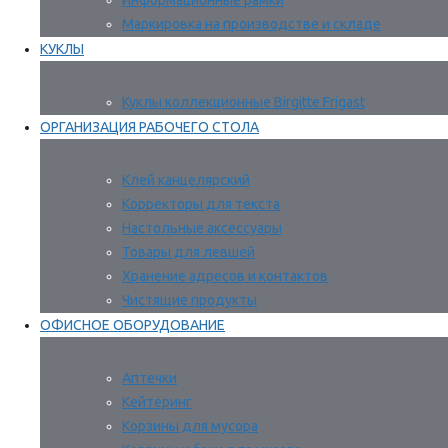
Информационные рамки
Маркировка на производстве и складе
КУКЛЫ
Куклы коллекционные Birgitte Frigast
ОРГАНИЗАЦИЯ РАБОЧЕГО СТОЛА
Клей канцелярский
Корректоры для текста
Настольные аксессуары
Товары для левшей
Хранение адресов и контактов
Чистящие продукты
ОФИСНОЕ ОБОРУДОВАНИЕ
Аптечки
Кейтеринг
Корзины для мусора