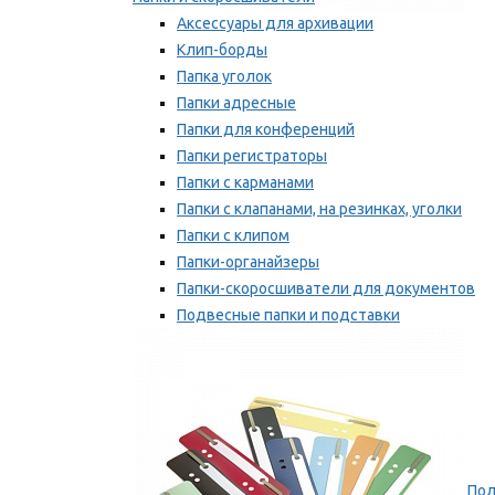
Аксессуары для архивации
Клип-борды
Папка уголок
Папки адресные
Папки для конференций
Папки регистраторы
Папки с карманами
Папки с клапанами, на резинках, уголки
Папки с клипом
Папки-органайзеры
Папки-скоросшиватели для документов
Подвесные папки и подставки
Скрепкошины и обложки
Мы рекомендуем
Пол