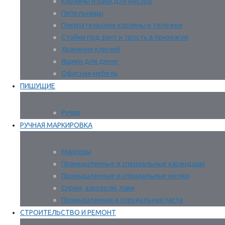
Корзины и баки для мусора
Пепельницы
Покупательские корзины и тележки
Стойки под зонт и трость в прихожую
Хранение ключей
Ящики для денег
Офисная мебель
ПИШУЩИЕ
Ручки
РУЧНАЯ МАРКИРОВКА
Маркеры
Промышленные и специальные карандаши
Промышленные и специальные мелки
Спреи, аэрозоли, лаки
Промышленная и специальная паста
СТРОИТЕЛЬСТВО И РЕМОНТ