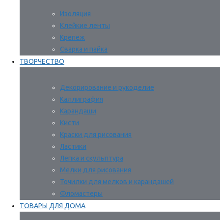
Изоляция
Клейкие ленты
Крепеж
Сварка и пайка
ТВОРЧЕСТВО
Декорирование и рукоделие
Каллиграфия
Карандаши
Кисти
Краски для рисования
Ластики
Лепка и скульптура
Мелки для рисования
Точилки для мелков и карандашей
Фломастеры
ТОВАРЫ ДЛЯ ДОМА