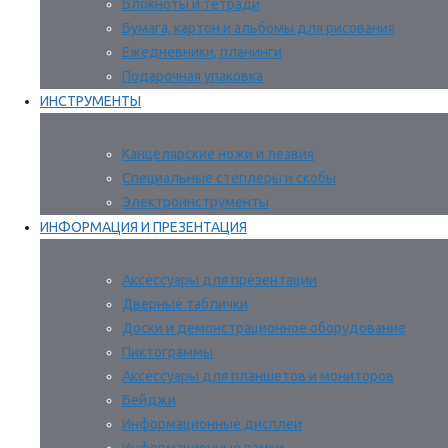
Блокноты и тетради
Бумага, картон и альбомы для рисования
Ежедневники, планинги
Подарочная упаковка
ИНСТРУМЕНТЫ
Канцелярские ножи и лезвия
Специальные степлеры и скобы
Электроинструменты
ИНФОРМАЦИЯ И ПРЕЗЕНТАЦИЯ
Аксессуары для презентации
Дверные таблички
Доски и демонстрационное оборудование
Пиктограммы
Аксессуары для планшетов и мониторов
Бейджи
Информационные дисплеи