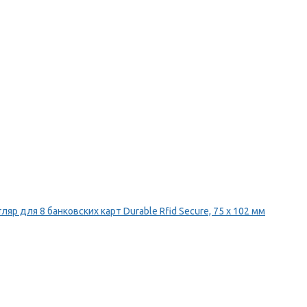
ляр для 8 банковских карт Durable Rfid Secure, 75 х 102 мм