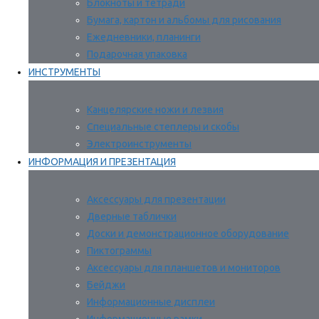
Блокноты и тетради
Бумага, картон и альбомы для рисования
Ежедневники, планинги
Подарочная упаковка
ИНСТРУМЕНТЫ
Канцелярские ножи и лезвия
Специальные степлеры и скобы
Электроинструменты
ИНФОРМАЦИЯ И ПРЕЗЕНТАЦИЯ
Аксессуары для презентации
Дверные таблички
Доски и демонстрационное оборудование
Пиктограммы
Аксессуары для планшетов и мониторов
Бейджи
Информационные дисплеи