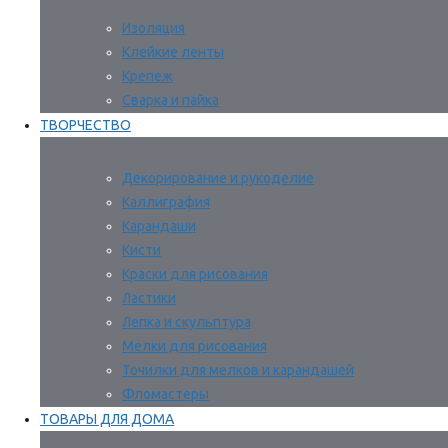
Изоляция
Клейкие ленты
Крепеж
Сварка и пайка
ТВОРЧЕСТВО
Декорирование и рукоделие
Каллиграфия
Карандаши
Кисти
Краски для рисования
Ластики
Лепка и скульптура
Мелки для рисования
Точилки для мелков и карандашей
Фломастеры
ТОВАРЫ ДЛЯ ДОМА