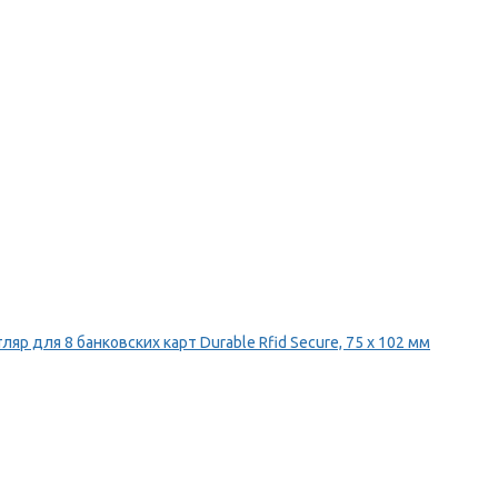
ляр для 8 банковских карт Durable Rfid Secure, 75 х 102 мм