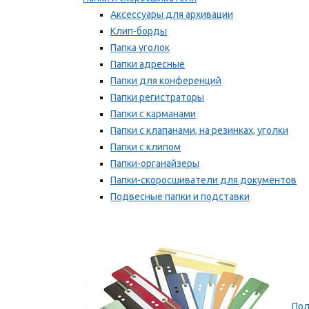
Аксессуары для архивации
Клип-борды
Папка уголок
Папки адресные
Папки для конференций
Папки регистраторы
Папки с карманами
Папки с клапанами, на резинках, уголки
Папки с клипом
Папки-органайзеры
Папки-скоросшиватели для документов
Подвесные папки и подставки
Скрепкошины и обложки
Мы рекомендуем
Пол