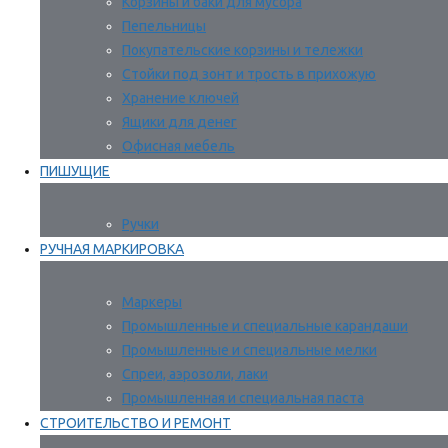
Корзины и баки для мусора
Пепельницы
Покупательские корзины и тележки
Стойки под зонт и трость в прихожую
Хранение ключей
Ящики для денег
Офисная мебель
ПИШУЩИЕ
Ручки
РУЧНАЯ МАРКИРОВКА
Маркеры
Промышленные и специальные карандаши
Промышленные и специальные мелки
Спреи, аэрозоли, лаки
Промышленная и специальная паста
СТРОИТЕЛЬСТВО И РЕМОНТ