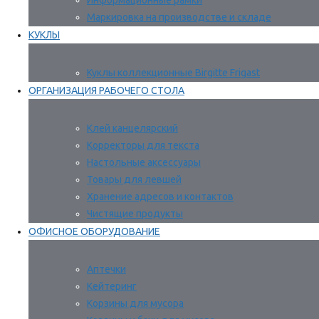
Информационные рамки
Маркировка на производстве и складе
КУКЛЫ
Куклы коллекционные Birgitte Frigast
ОРГАНИЗАЦИЯ РАБОЧЕГО СТОЛА
Клей канцелярский
Корректоры для текста
Настольные аксессуары
Товары для левшей
Хранение адресов и контактов
Чистящие продукты
ОФИСНОЕ ОБОРУДОВАНИЕ
Аптечки
Кейтеринг
Корзины для мусора