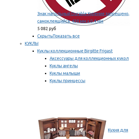
Знак напольный Durable Курение запрещено,
самоклеящийся, 430 мм х 0.4 мм
5 082 руб
Скрыть
Показать все
КУКЛЫ
Куклы коллекционные Birgitte Frigast
Аксессуары для коллекционных кукол
Куклы ангелы
Куклы малыши
Куклы принцессы
Куклы эльфы, гномы и феи
Мы рекомендуем
Кухня для