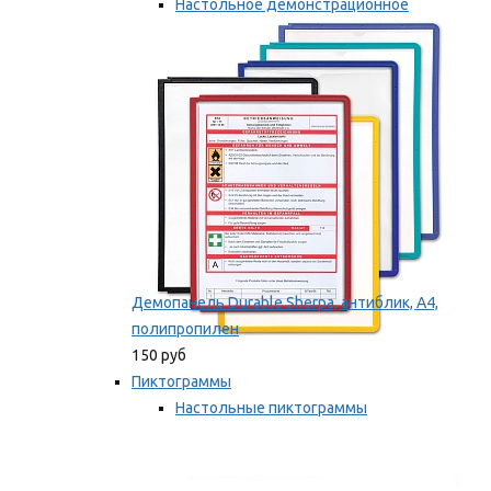
Настольное демонстрационное
оборудование
Мы рекомендуем
Демопанель Durable Sherpa, антиблик, А4,
полипропилен
150 руб
Пиктограммы
Настольные пиктограммы
Самоклеящиеся пиктограммы
Мы рекомендуем