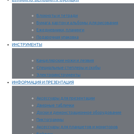
Блокноты и тетради
Бумага, картон и альбомы для рисования
Ежедневники, планинги
Подарочная упаковка
ИНСТРУМЕНТЫ
Канцелярские ножи и лезвия
Специальные степлеры и скобы
Электроинструменты
ИНФОРМАЦИЯ И ПРЕЗЕНТАЦИЯ
Аксессуары для презентации
Дверные таблички
Доски и демонстрационное оборудование
Пиктограммы
Аксессуары для планшетов и мониторов