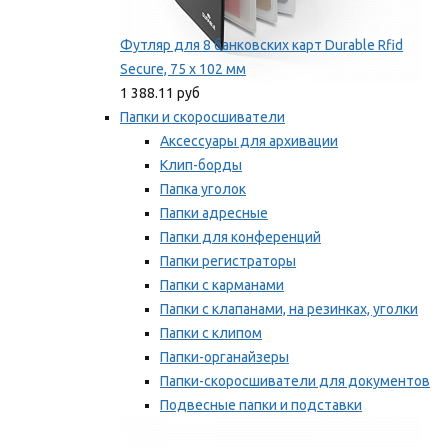
Футляр для 8 банковских карт Durable Rfid
Secure, 75 х 102 мм
1 388.11 руб
Папки и скоросшиватели
Аксессуары для архивации
Клип-борды
Папка уголок
Папки адресные
Папки для конференций
Папки регистраторы
Папки с карманами
Папки с клапанами, на резинках, уголки
Папки с клипом
Папки-органайзеры
Папки-скоросшиватели для документов
Подвесные папки и подставки
Скрепкошины и обложки