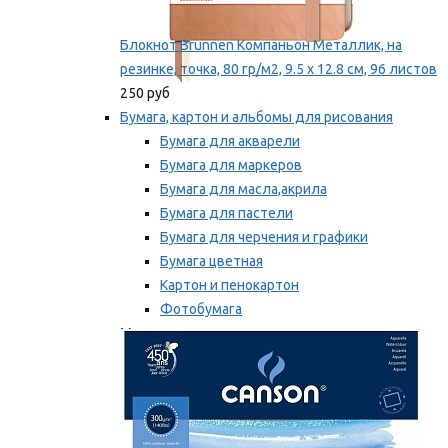
Блокнот Brunnen Компаньон Металлик, на
резинке, точка, 80 гр/м2, 9.5 х 12.8 см, 96 листов
250 руб
Бумага, картон и альбомы для рисования
Бумага для акварели
Бумага для маркеров
Бумага для масла,акрила
Бумага для пастели
Бумага для черчения и графики
Бумага цветная
Картон и пенокартон
Фотобумага
Мы рекомендуем