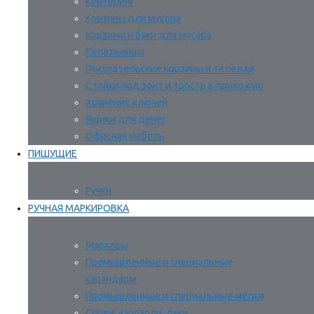
Кейтеринг
Корзины для мусора
Корзины и баки для мусора
Пепельницы
Покупательские корзины и тележки
Стойки под зонт и трость в прихожую
Хранение ключей
Ящики для денег
Офисная мебель
ПИШУЩИЕ
Ручки
РУЧНАЯ МАРКИРОВКА
Маркеры
Промышленные и специальные
карандаши
Промышленные и специальные мелки
Спреи, аэрозоли, лаки