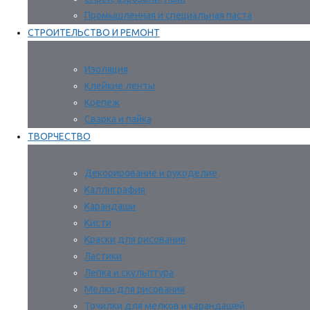
Промышленная и специальная паста
СТРОИТЕЛЬСТВО И РЕМОНТ
Изоляция
Клейкие ленты
Крепеж
Сварка и пайка
ТВОРЧЕСТВО
Декорирование и рукоделие
Каллиграфия
Карандаши
Кисти
Краски для рисования
Ластики
Лепка и скульптура
Мелки для рисования
Точилки для мелков и карандашей