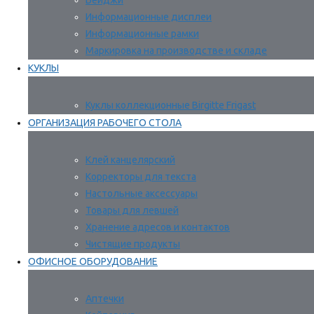
Бейджи
Информационные дисплеи
Информационные рамки
Маркировка на производстве и складе
КУКЛЫ
Куклы коллекционные Birgitte Frigast
ОРГАНИЗАЦИЯ РАБОЧЕГО СТОЛА
Клей канцелярский
Корректоры для текста
Настольные аксессуары
Товары для левшей
Хранение адресов и контактов
Чистящие продукты
ОФИСНОЕ ОБОРУДОВАНИЕ
Аптечки