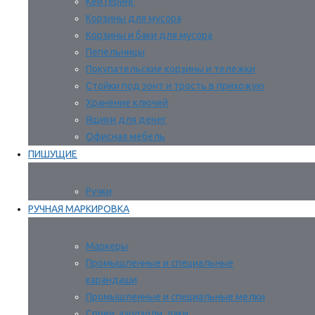
Кейтеринг
Корзины для мусора
Корзины и баки для мусора
Пепельницы
Покупательские корзины и тележки
Стойки под зонт и трость в прихожую
Хранение ключей
Ящики для денег
Офисная мебель
ПИШУЩИЕ
Ручки
РУЧНАЯ МАРКИРОВКА
Маркеры
Промышленные и специальные
карандаши
Промышленные и специальные мелки
Спреи, аэрозоли, лаки