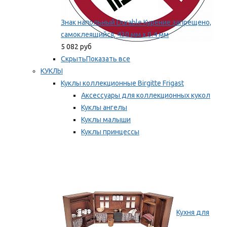
Знак напольный Durable Курение запрещено,
самоклеящийся, 430 мм х 0.4 мм
5 082 руб
Скрыть
Показать все
КУКЛЫ
Куклы коллекционные Birgitte Frigast
Аксессуары для коллекционных кукол
Куклы ангелы
Куклы малыши
Куклы принцессы
Куклы эльфы, гномы и феи
Мы рекомендуем
Кухня для