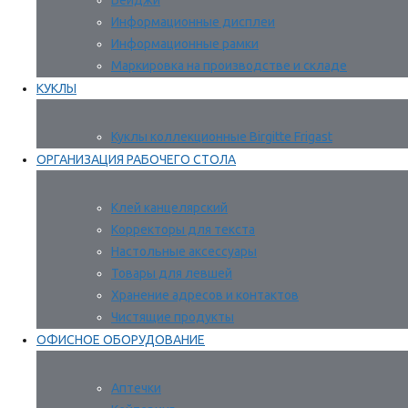
Бейджи
Информационные дисплеи
Информационные рамки
Маркировка на производстве и складе
КУКЛЫ
Куклы коллекционные Birgitte Frigast
ОРГАНИЗАЦИЯ РАБОЧЕГО СТОЛА
Клей канцелярский
Корректоры для текста
Настольные аксессуары
Товары для левшей
Хранение адресов и контактов
Чистящие продукты
ОФИСНОЕ ОБОРУДОВАНИЕ
Аптечки