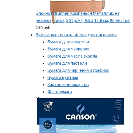
Блокнот Brunnen Компаньон Металлик, на
резинке, точка, 80 гр/м2, 9.5 х 12.8 см, 96 листов
250 руб
Бумага, картон и альбомы для рисования
Бумага для акварели
Бумага для маркеров
Бумага для масла,акрила
Бумага для пастели
Бумага для черчения и графики
Бумага цветная
Картон и пенокартон
Фотобумага
Мы рекомендуем