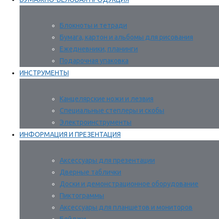
Блокноты и тетради
Бумага, картон и альбомы для рисования
Ежедневники, планинги
Подарочная упаковка
ИНСТРУМЕНТЫ
Канцелярские ножи и лезвия
Специальные степлеры и скобы
Электроинструменты
ИНФОРМАЦИЯ И ПРЕЗЕНТАЦИЯ
Аксессуары для презентации
Дверные таблички
Доски и демонстрационное оборудование
Пиктограммы
Аксессуары для планшетов и мониторов