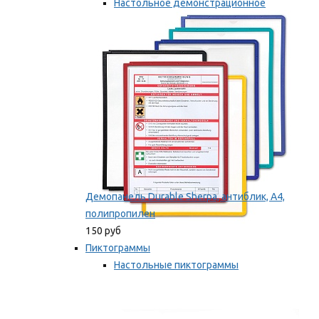
Настольное демонстрационное
оборудование
Мы рекомендуем
Демопанель Durable Sherpa, антиблик, А4,
полипропилен
150 руб
Пиктограммы
Настольные пиктограммы
Самоклеящиеся пиктограммы
Мы рекомендуем