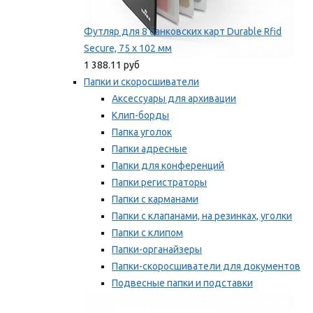
Футляр для 8 банковских карт Durable Rfid
Secure, 75 х 102 мм
1 388.11 руб
Папки и скоросшиватели
Аксессуары для архивации
Клип-борды
Папка уголок
Папки адресные
Папки для конференций
Папки регистраторы
Папки с карманами
Папки с клапанами, на резинках, уголки
Папки с клипом
Папки-органайзеры
Папки-скоросшиватели для документов
Подвесные папки и подставки
Скрепкошины и обложки