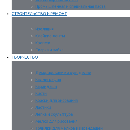
Промышленная и специальная паста
СТРОИТЕЛЬСТВО И РЕМОНТ
Изоляция
Клейкие ленты
Крепеж
Сварка и пайка
ТВОРЧЕСТВО
Декорирование и рукоделие
Каллиграфия
Карандаши
Кисти
Краски для рисования
Ластики
Лепка и скульптура
Мелки для рисования
Точилки для мелков и карандашей